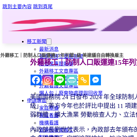
跳到主要內容
跳到頁尾
移工新聞
最新消息
外籍移工｜防制人口販運連15年列第1級 美建議自由轉換雇主
營造業移工重點新聞
外籍移工｜防制人口販運連15年列
旅宿業專題報導
外籍移工文章專區
傳統產業文章專區
外籍看護文章專區
懶人包｜廢棄物處理與回收業
美國國務院 24 日發布 2024 年全球
申請專區
級」。美方今年也於評比中提出 11 
家庭幫傭
弱群體、擴大漁業 勞動檢查人力、立
家庭看護
機構看護
內政部長劉世芳表示，內政部去年頒布的「
資源回收業移工