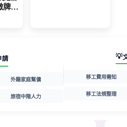
提高至300萬元-多國
徵牌照
語
💡
申請
移工費用需知
外籍家庭幫傭
移工法規整理
旅宿中階人力