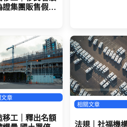
偽證集團販售假居
 初估逾 60 人藉
證件在臺非法工作
關文章
相關文章
造移工｜釋出名額
法規｜社福機