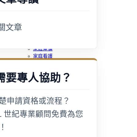
旅宿業專題報導
外籍移工文章專區
傳統產業文章專區
關文章
外籍看護文章專區
懶人包｜廢棄物處理與回收業
申請專區
家庭幫傭
家庭看護
機構看護
資源回收業移工
需要專人協助？
製造業移工
白領專業移工
農業移工
楚申請資格或流程？
營造業移工
餐飲旅宿-實習生專區
21 世紀專業顧問免費為您
巴氏量表
「3分鐘」巴氏量表評估
！
巴氏量表是什麼?