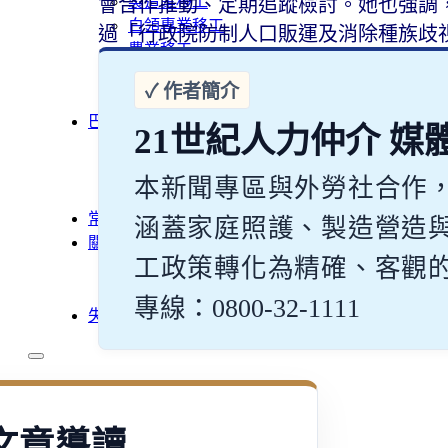
製造業移工
會合作推動、定期追蹤檢討。她也強調
白領專業移工
過「行政院防制人口販運及消除種族歧
農業移工
營造業移工
餐飲旅宿-實習生專區
巴氏量表
21世紀人力仲介 媒
「3分鐘」巴氏量表評估
巴氏量表是什麼?
本新聞專區與外勞社合作
多元免評
常見問題
涵蓋家庭照護、製造營造
關於我們
工政策轉化為精確、客觀
案例分享
A級人力仲介廣告
專線：0800-32-1111
失聯協尋
移工新聞
最新消息
文章導讀
營造業移工重點新聞