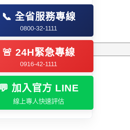
多元免評
常見問題
📞 全省服務專線
關於我們
案例分享
0800-32-1111
A級人力仲介廣告
失聯協尋
搜
🚨 24H緊急專線
尋
0916-42-1111
💬 加入官方 LINE
線上專人快速評估