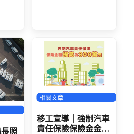
名 勞資代表不得委託
代理
543_廣告_封底_4
相關文章
移工宣導｜強制汽車
責任保險保險金金額
構長照