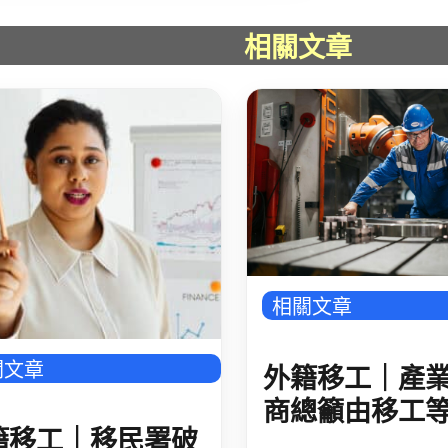
相關文章
相關文章
關文章
外籍移工｜產
商總籲由移工
籍移工｜移民署破
推進