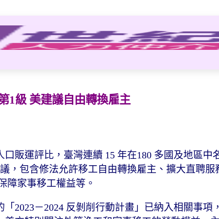
第1級 美建議自由轉換雇主
防制人口販運評比，臺灣連續 15 年在180 多國及地區
項建議，包含修法允許移工自由轉換雇主、擴大直聘服
法保障家事移工權益等。
2023－2024 反剝削行動計畫」已納入相關事項