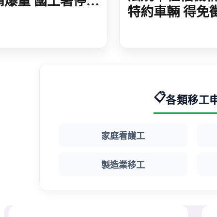
請爆量 國土署停止
特約車輛 得免
理 估人力需求 再
稅
一般營造移工增額
📋
各類移工
家庭看護工
製造業移工