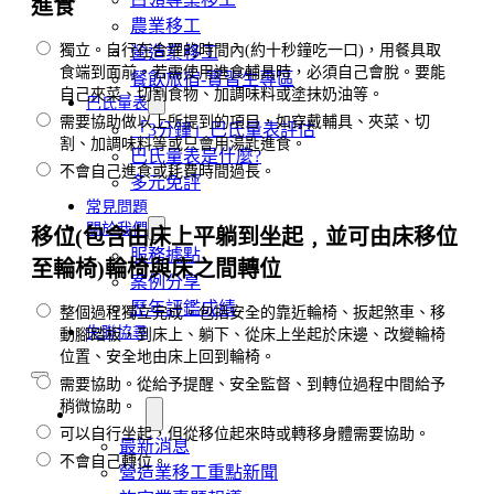
進食
農業移工
獨立。自行在合理的時間內(約十秒鐘吃一口)，用餐具取
營造業移工
食端到面前。若需使用進食輔具時，必須自己會脫。要能
餐飲旅宿-實習生專區
自己夾菜、切割食物、加調味料或塗抹奶油等。
巴氏量表
需要協助做以上所提到的項目，如穿戴輔具、夾菜、切
「3分鐘」巴氏量表評估
割、加調味料等或只會用湯匙進食。
巴氏量表是什麼?
不會自己進食或耗費時間過長。
多元免評
常見問題
關於我們
移位(包含由床上平躺到坐起﹐並可由床移位
服務據點
至輪椅)輪椅與床之間轉位
案例分享
歷年評鑑成績
整個過程獨立完成。包括安全的靠近輪椅、扳起煞車、移
失聯協尋
動腳踏板，到床上、躺下、從床上坐起於床邊、改變輪椅
位置、安全地由床上回到輪椅。
需要協助。從給予提醒、安全監督、到轉位過程中間給予
稍微協助。
移工新聞
可以自行坐起，但從移位起來時或轉移身體需要協助。
最新消息
不會自己轉位。
營造業移工重點新聞