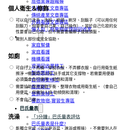
旅宿業專題報導
個人衛生＆修飾
外籍移工文章專區
傳統產業文章專區
可以自行洗手、洗臉、梳頭、刷牙、刮鬍子（可以用任何
外籍看護文章專區
刮鬍刀，但要會自己拿、自己操作）。習於自己化妝的女
懶人包｜廢棄物處理與回收業
性要會自己化妝，但不需要會編辮子或做頭髮。
申請專區
需別人部份或完全協助。
家庭幫傭
家庭看護
如廁
機構看護
資源回收業移工
可自行上下馬桶、穿脫衣服、不弄髒衣服、自行用衛生紙
製造業移工
擦淨。需要時可以用 扶手或其它支撐物。若需要用便器
必須要會自行使用、傾倒和清理。
白領專業移工
需要協助保持姿勢平衡、整理衣物或用衛生紙。（會自己
農業移工
用便盆，但需別人協 助傾倒和清理）。
營造業移工
不會自己做。
餐飲旅宿-實習生專區
巴氏量表
洗澡
「3分鐘」巴氏量表評估
巴氏量表是什麼?
能獨立完成（可以是浴盆、淋浴或擦操），不需要別人在