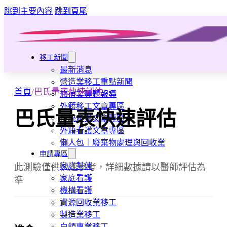
跳到主要內容
跳到頁尾
移工新聞
最新消息
營造業移工重點新聞
首頁
/
巴氏量表快速評估
旅宿業專題報導
外籍移工文章專區
巴氏量表快速評估
傳統產業文章專區
外籍看護文章專區
懶人包｜廢棄物處理與回收業
申請專區
家庭幫傭
此測驗僅供快速參考，詳細數據請以醫師評估為
家庭看護
準
機構看護
資源回收業移工
製造業移工
白領專業移工