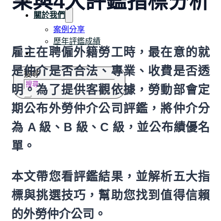
果與4大評鑑指標分析
常見問題
關於我們
案例分享
歷年評鑑成績
雇主在聘僱外籍勞工時，最在意的就
失聯協尋
是仲介是否合法、專業、收費是否透
搜尋
明。為了提供客觀依據，勞動部會定
期公布外勞仲介公司評鑑，將仲介分
為 A 級、B 級、C 級，並公布績優名
單。
本文帶您看評鑑結果，並解析五大指
標與挑選技巧，幫助您找到值得信賴
的外勞仲介公司。