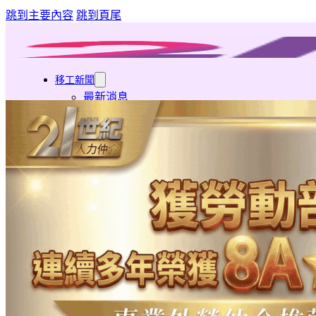
跳到主要內容
跳到頁尾
移工新聞
最新消息
營造業移工重點新聞
旅宿業專題報導
外籍移工文章專區
傳統產業文章專區
外籍看護文章專區
懶人包｜廢棄物處理與回收業
申請專區
家庭幫傭
家庭看護
機構看護
資源回收業移工
製造業移工
白領專業移工