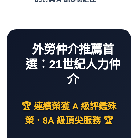
外勞仲介推薦首
選：21世紀人力仲
介
🏆 連續榮獲 A 級評鑑殊
榮・8A 級頂尖服務 🏆