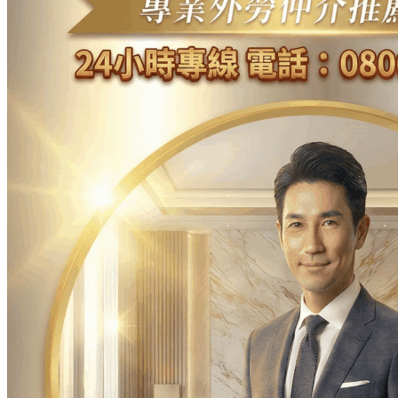
農業移工
營造業移工
餐飲旅宿-實習生專區
巴氏量表
「3分鐘」巴氏量表評估
巴氏量表是什麼?
多元免評
常見問題
關於我們
案例分享
歷年評鑑成績
失聯協尋
移工新聞
最新消息
營造業移工重點新聞
旅宿業專題報導