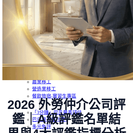
外籍移工文章專區
傳統產業文章專區
外籍看護文章專區
懶人包｜廢棄物處理與回收業
申請專區
家庭幫傭
家庭看護
機構看護
資源回收業移工
製造業移工
白領專業移工
農業移工
營造業移工
餐飲旅宿-實習生專區
2026 外勞仲介公司評
巴氏量表
「3分鐘」巴氏量表評估
鑑｜A級評鑑名單結
巴氏量表是什麼?
多元免評