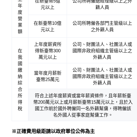
在新臺幣5億
公司所聘僱總經理級以上之外
年
元以上
籍人員
度
營
在新臺幣10億
公司所聘僱各部門主管級以上
業
元以上
之外籍人員
額
上年度薪資所
公司、財團法人、社團法人或
在
得新臺幣300
國際非政府組織主管級以上之
我
萬元以上
外籍人員
國
繳
公司、財團法人、社團法人或
當年度月薪新
納
國際非政府組織主管級以上之
臺幣25萬元
綜
外籍人員
合
所
符合上述年度薪資或當年薪資條件，且年薪新臺
得
幣200萬元以上或月薪新臺幣15萬元以上，且於入
稅
國工作前於國外聘僱同一名外籍幫傭，得聘僱該
名外國人從事家庭幫傭工作。
※正確費用級距請以政府單位公佈為主