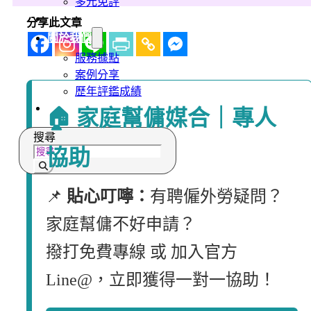
多元免評
常見問題
分享此文章
關於我們
服務據點
案例分享
歷年評鑑成績
失聯協尋
🏠 家庭幫傭媒合｜專人
搜尋
協助
📌
貼心叮嚀：
有聘僱外勞疑問？
家庭幫傭不好申請？
撥打免費專線 或 加入官方
Line@，立即獲得一對一協助！