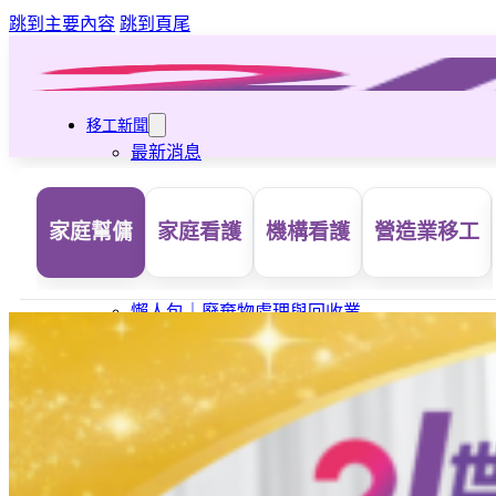
跳到主要內容
跳到頁尾
移工新聞
最新消息
營造業移工重點新聞
旅宿業專題報導
家庭幫傭
家庭看護
機構看護
營造業移工
外籍移工文章專區
傳統產業文章專區
外籍看護文章專區
懶人包｜廢棄物處理與回收業
申請專區
家庭幫傭
家庭看護
機構看護
資源回收業移工
製造業移工
白領專業移工