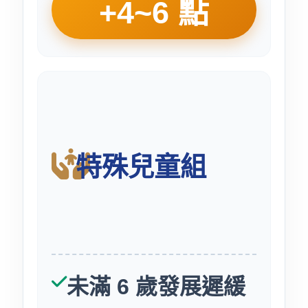
+4~6 點
特殊兒童組
未滿 6 歲發展遲緩