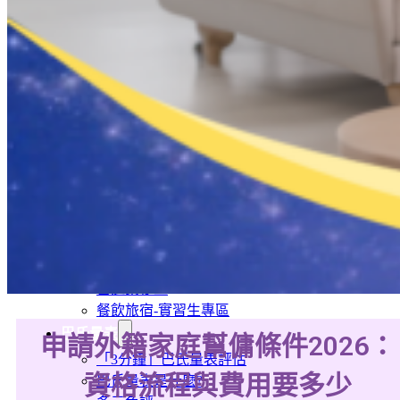
旅宿業專題報導
外籍移工文章專區
傳統產業文章專區
外籍看護文章專區
懶人包｜廢棄物處理與回收業
申請專區
家庭幫傭
家庭看護
機構看護
資源回收業移工
製造業移工
白領專業移工
農業移工
營造業移工
餐飲旅宿-實習生專區
巴氏量表
申請外籍家庭幫傭條件2026：
「3分鐘」巴氏量表評估
資格流程與費用要多少
巴氏量表是什麼?