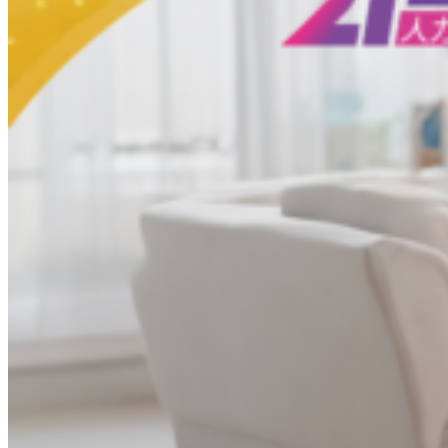
農業移工
營造業移工
餐飲旅宿-實習生專區
巴氏量表
「3分鐘」巴氏量表評估
巴氏量表是什麼?
多元免評
常見問題
關於我們
服務據點
案例分享
歷年評鑑成績
失聯協尋
移工新聞
最新消息
營造業移工重點新聞