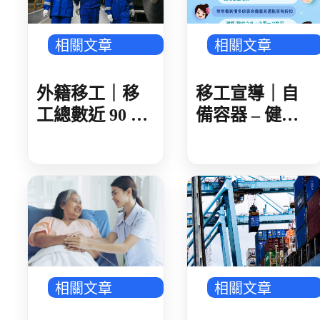
相關文章
相關文章
外籍移工｜移
移工宣導｜自
工總數近 90 萬
備容器 – 健康
製造業破 50 萬
愛地球-多國語
人 AI 產業鏈領
頭 金屬、機械
傳產回溫
相關文章
相關文章