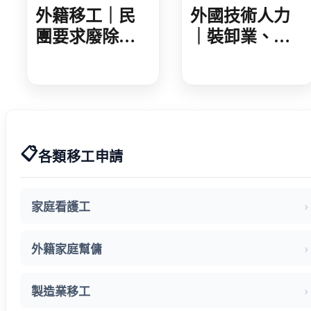
外籍移工｜民
外國技術人力
團要求廢除家
｜裝卸業、集
看移工遞補等
散站外技人力
待期 勞動部攜
說明會 業者反
手衛福部 減輕
映盼技術資格
家庭照顧負擔
更詳細明確
📋
各類移工申請
家庭看護工
外籍家庭幫傭
製造業移工