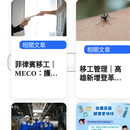
多元免評
常見問題
關於我們
服務據點
案例分享
歷年評鑑成績
失聯協尋
相關文章
相關文章
搜
菲律賓移工｜
尋
移工管理｜高
MECO：護照
雄新增登革熱
核發後 建議 30
確診 新住民母
日內領取
女感染 就診未
據實告知旅遊
史 遭開罰 1 萬
元