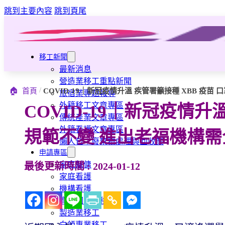
跳到主要內容
跳到頁尾
移工新聞
最新消息
營造業移工重點新聞
/
🏠
首頁
COVID-19｜新冠疫情升溫 疾管署籲接種 XBB 疫
旅宿業專題報導
外籍移工文章專區
COVID-19｜新冠疫情升
傳統產業文章專區
外籍看護文章專區
規範不變 進出老福機構
懶人包｜廢棄物處理與回收業
申請專區
家庭幫傭
最後更新時間 : 2024-01-12
家庭看護
機構看護
資源回收業移工
製造業移工
白領專業移工