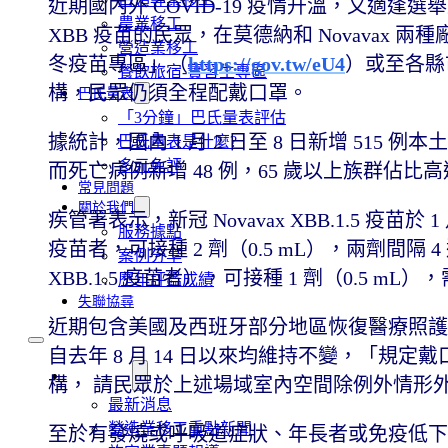
近期國內外 COVID-19 疫情升溫，又適
農業移工
XBB 疫苗的民眾，在莫德納和 Novavax
營造業移工
冬疫苗專區」（
https://gov.tw/eU4
）或至各縣
餐飲旅宿-實習生專區
構，民眾仍須全程配戴口罩。
巴氏量表
「3分鐘」巴氏量表評估
據統計，國內 1 月 2 日至 8 日新增 515 
巴氏量表是什麼?
多元免評
而死亡病例新增 48 例，65 歲以上族群佔比
常見問題
關於我們
疾管署表示，新冠 Novavax XBB.1.5 疫苗於 
服務據點
疫苗者，可接種 2 劑（0.5 mL），兩劑間隔 
案例分享
XBB.1.5 疫苗者），可接種 1 劑（0.5 mL
歷年評鑑成績
失聯協尋
近期包含美國及西班牙部分地區恢復醫療照護
自去年 8 月 14 日以來均維持不變，「規
移工新聞
構， 請民眾於上述場域室內空間除例外情形
最新消息
營造業移工重點新聞
至於有發燒或呼吸道症狀、年長者或免疫低下