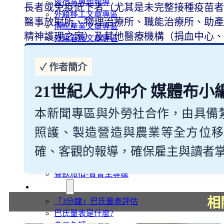
旅宿業專題報導
長者或免疫低下者（尤其是未完整接種疫苗者
外籍移工文章專區
醫事放射所、物理治療所、職能治療所、助產
傳統產業文章專區
精神護理之家）及其他醫療機構（捐血中心、
外籍看護文章專區
懶人包｜廢棄物處理與回收業
申請專區
家庭幫傭
21世紀人力仲介 媒體布小
家庭看護
機構看護
本新聞專區與外勞社合作，由具備
資源回收業移工
製造業移工
照護、製造營造與農業等全方位移
白領專業移工
確、客觀的報導，確保雇主與讀者掌握最
農業移工
營造業移工
餐飲旅宿-實習生專區
巴氏量表
相
「3分鐘」巴氏量表評估
巴氏量表是什麼?