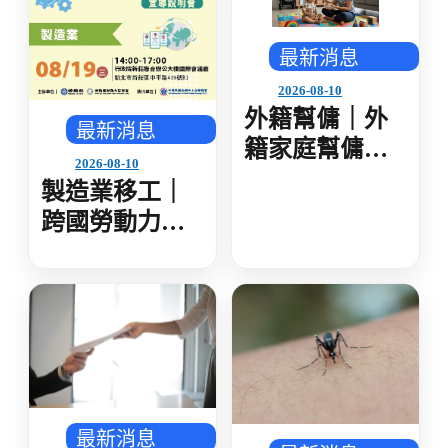
防災管理
最新消息
2026-08-10
外籍幫傭｜外
最新消息
籍家庭幫傭新
2026-08-10
制 國內求才破
製造業移工｜
萬件 雇主點數
跨國勞動力精
達 10 點以上 可
進方案宣導說
採三方合意承
明會-製造業
接
(8/19新北場)
最新消息