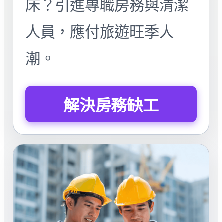
床？引進專職房務與清潔
人員，應付旅遊旺季人
潮。
解決房務缺工