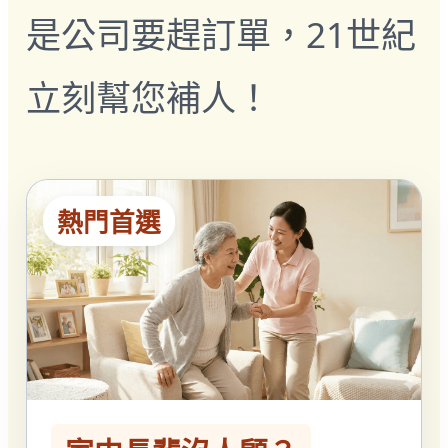
多元免評
是公司要趕訂單，21世紀
常見問題
關於我們
立刻幫您補人！
服務據點
案例分享
歷年評鑑成績
失聯協尋
搜尋
熱門首選