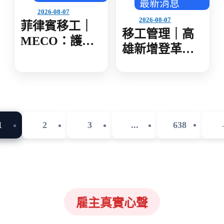
最新消息
2026-08-07
2026-08-07
菲律賓移工｜
移工管理｜高
MECO：護照
雄新增登革熱
核發後 建議 30
確診 新住民母
日內領取
女感染 就診未
據實告知旅遊
史 遭開罰 1 萬
元
1
2
3
...
638
雇主真實心聲