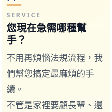
旅宿業專題報導
外籍移工文章專區
SERVICE
傳統產業文章專區
外籍看護文章專區
您現在急需哪種幫
懶人包｜廢棄物處理與回收業
申請專區
手？
家庭幫傭
家庭看護
機構看護
不用再煩惱法規流程，我
資源回收業移工
製造業移工
白領專業移工
們幫您搞定最麻煩的手
農業移工
營造業移工
續。
餐飲旅宿-實習生專區
巴氏量表
「3分鐘」巴氏量表評估
不管是家裡要顧長輩、還
巴氏量表是什麼?