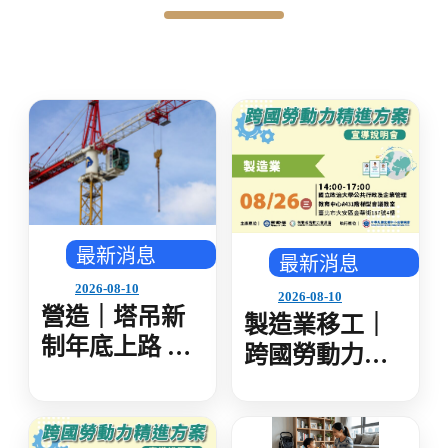
最新消息
最新消息
2026-08-10
2026-08-10
營造｜塔吊新
製造業移工｜
制年底上路 不
跨國勞動力精
分荷重均納管
進方案宣導說
中市攜手中央
明會-製造業
辦觀摩會 強化
(8/26台北場)