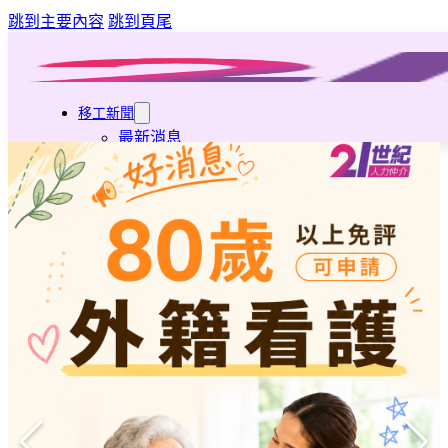
跳到主要內容
跳到頁尾
移工新聞
最新消息
營造業移工重點新聞
旅宿業專題報導
外籍移工文章專區
傳統產業文章專區
外籍看護文章專區
懶人包｜廢棄物處理與回收業
申請專區
家庭幫傭
家庭看護
機構看護
資源回收業移工
製造業移工
白領專業移工