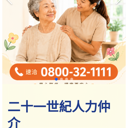
農業移工
營造業移工
餐飲旅宿-實習生專區
巴氏量表
「3分鐘」巴氏量表評估
巴氏量表是什麼?
多元免評
常見問題
關於我們
服務據點
案例分享
歷年評鑑成績
失聯協尋
二十一世紀人力仲
二十一世紀人力仲介 - 專業外籍看護與
移工新聞
最新消息
介
營造業移工重點新聞