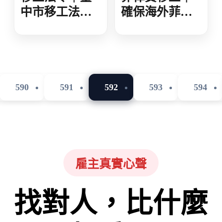
中市移工法令
確保海外菲勞
宣導 實體視訊
權益 菲方籲繳
雙軌進行
付社福費用 選
工留意心理狀
態 臺、菲仲介
加強合作
590
591
592
593
594
雇主真實心聲
找對人，比什麼