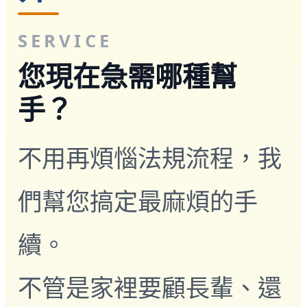
旅宿業專題報導
外籍移工文章專區
SERVICE
傳統產業文章專區
外籍看護文章專區
您現在急需哪種幫
懶人包｜廢棄物處理與回收業
申請專區
手？
家庭幫傭
家庭看護
機構看護
不用再煩惱法規流程，我
資源回收業移工
製造業移工
白領專業移工
們幫您搞定最麻煩的手
農業移工
營造業移工
續。
餐飲旅宿-實習生專區
巴氏量表
「3分鐘」巴氏量表評估
不管是家裡要顧長輩、還
巴氏量表是什麼?