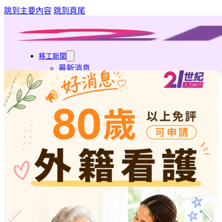
跳到主要內容
跳到頁尾
移工新聞
最新消息
營造業移工重點新聞
旅宿業專題報導
外籍移工文章專區
傳統產業文章專區
外籍看護文章專區
懶人包｜廢棄物處理與回收業
申請專區
家庭幫傭
家庭看護
機構看護
資源回收業移工
製造業移工
白領專業移工