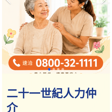
農業移工
營造業移工
餐飲旅宿-實習生專區
巴氏量表
「3分鐘」巴氏量表評估
巴氏量表是什麼?
多元免評
常見問題
關於我們
服務據點
案例分享
歷年評鑑成績
失聯協尋
二十一世紀人力仲
二十一世紀人力仲介 - 專業外籍看護與
移工新聞
最新消息
介
營造業移工重點新聞