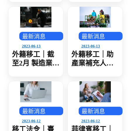
要注意-多國語
最新消息
最新消息
2023-06-13
2023-06-13
外籍移工｜截
外籍移工｜助
至2月 製造業定
產業補充人力
期查核實施60
工總籲放寬移
次 查核逾158萬
工規定 國內招
家次 移工超額
募後仍有缺口
違規2.82％
需增加3K關聯
行業
最新消息
最新消息
2023-06-12
2023-06-12
移工法令｜臺
菲律賓移工｜