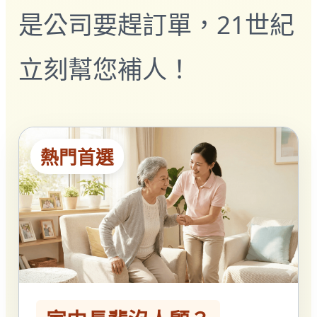
多元免評
是公司要趕訂單，21世紀
常見問題
關於我們
立刻幫您補人！
服務據點
案例分享
歷年評鑑成績
失聯協尋
搜尋
熱門首選