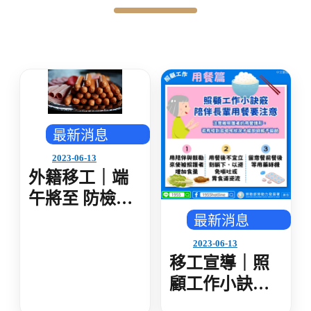
最新消息
2023-06-13
外籍移工｜端
午將至 防檢局
籲勿違規攜
最新消息
帶、郵寄肉品
2023-06-13
外來人口無法
移工宣導｜照
當場繳納罰鍰
顧工作小訣竅-
將拒絕入境
陪伴長輩用餐