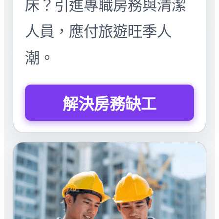
床？引進專職房務與清潔
人員，應付旅遊旺季人
潮。
解決房務缺工