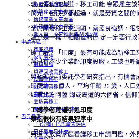
想、優良的人選，移工可能 會跟雇主談
旅宿業專題報導
外籍移工文章專區
萬元，但很多都超過，就是勞資之間的
傳統產業文章專區
外籍看護文章專區
至於開發移工來源國，蔡孟良強調，很
懶人包｜廢棄物處理與回收業
灣也是一樣，相關協約協 定一定要行政
申請專區
家庭幫傭
據了解，「印度」最有可能成為新移工
家庭看護
灣已有不少企業赴印度設廠，工總也呼
機構看護
資源回收業移工
勞動部先前委託學者研究指出，有機會成
製造業移工
印度約 13 億人，平均年齡 26 歲，
白領專業移工
農業移工
如東北方阿薩 姆或周遭的六個省，信仰
營造業移工
餐飲旅宿-實習生專區
工總學者建議引進印度
巴氏量表
蔡指很快有結果程序中
「3分鐘」巴氏量表評估
巴氏量表是什麼?
另這次放寬家庭看護移工申請門檻，外界