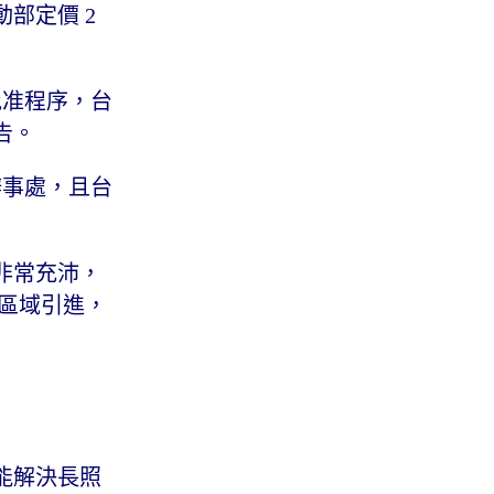
部定價 2
批准程序，台
告。
辦事處，且台
非常充沛，
幾區域引進，
能解決長照