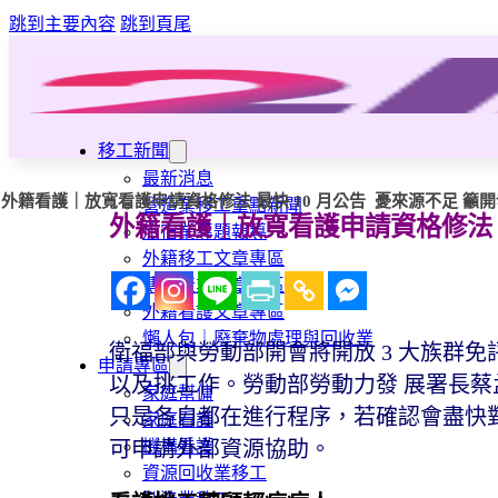
跳到主要內容
跳到頁尾
移工新聞
最新消息
外籍看護｜放寬看護申請資格修法 最快 10 月公告 憂來源不足 籲
營造業移工重點新聞
外籍看護｜放寬看護申請資格修法 
旅宿業專題報導
外籍移工文章專區
傳統產業文章專區
外籍看護文章專區
懶人包｜廢棄物處理與回收業
衛福部與勞動部開會將開放 3 大族群免
申請專區
以及挑工作。勞動部勞動力發 展署長
家庭幫傭
只是各自都在進行程序，若確認會盡快
家庭看護
機構看護
可申請外部資源協助。
資源回收業移工