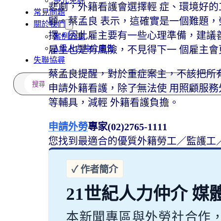
多元免評
悲劇，外籍看護會選擇輕 症、環境好的
常見問題
顧。蔡孟良 表示，這確實是一個難題，
關於我們
擇，因此雇主要有一些心理準備，建議善
案例分享
A級人力仲介廣告
雇主也是有風險，不見得下一 個雇主
失聯協尋
蔡孟良提醒，對於重症案主，不該把所有 
搜
申請外籍看護，除了無法使 用照顧服務
尋
等輔具，減輕 外籍看護負擔。
申請外勞
專家(02)2765-1111
您找到最適合的優質外籍勞工／監護工
21世紀人力仲介 媒
本新聞專區與外勞社合作