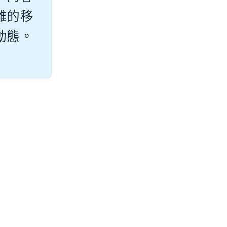
雜的移
動態。