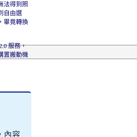
無法得到照
到自由選
，畢竟轉換
0 服務，
購置搬動機
，內容