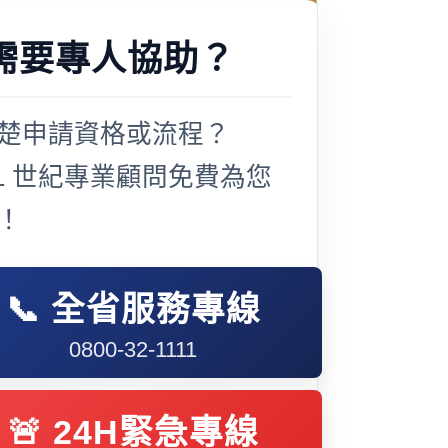
需要專人協助？
楚申請資格或流程？
21 世紀專業顧問免費為您
！
📞 全省服務專線
0800-32-1111
🚨 24H緊急專線