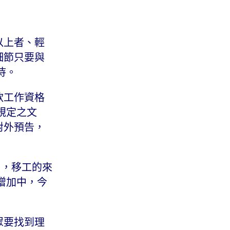
以上者、輕
細節只要與
待。
款工作資格
規定之文
對外預告，
出，移工的來
增加中，今
眾要找到理