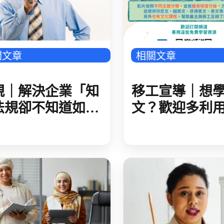
關文章
相關文章
規｜解決企業「知
移工宣導｜想
法規卻不知道如何
文？歡迎多利
行」 勞動部推職
數位學習課程-
霸凌防治手冊與配
語
措施