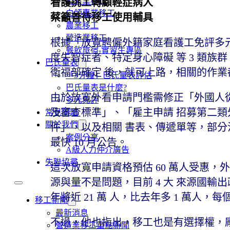
製造業移工
看護挑工轉顧輕症病人
白領專業移工
蔡籲善待移工使用輔具
農業移工
營造業移工
根據「放寬聘僱外籍家庭看護工免評多元
餐飲旅宿-實習生專區
度失智症者、特定身心障礙 等 3 類
巴氏量表
衛福部確定 後，就可上路，相關的作業
「3分鐘」巴氏量表評估
巴氏量表是什麼?
由於放寬外看申請門檻需修正「外國人
多元免評
及審查標準」、「雇主申請 招募第二類
常見問題
關於我們
件」，以及相關 書表、傳遞單等，部分法
案例分享
最快 10 月公告。
A級人力仲介廣告
失聯協尋
這次放寬申請資格預估 60 萬人受惠，
源與量不是問題，目前 4 大 來源國
年將近 21 萬 人，比去年多 1 萬人，每個
移工新聞
最新消息
不過，他也指出，移工也是有選擇權，
營造業移工重點新聞