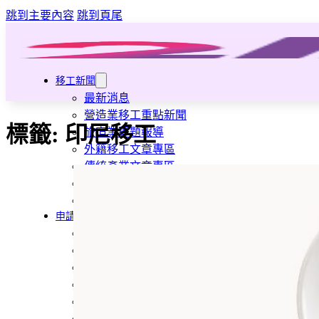
跳到主要內容
跳到頁尾
移工新聞
最新消息
營造業移工重點新聞
標籤:
印尼移工
旅宿業專題報導
外籍移工文章專區
傳統產業文章專區
外籍看護文章專區
懶人包｜廢棄物處理與回收業
申請專區
家庭幫傭
家庭看護
機構看護
資源回收業移工
製造業移工
白領專業移工