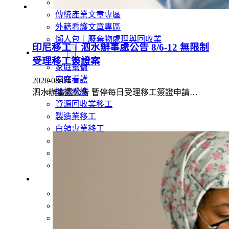
外籍移工文章專區
傳統產業文章專區
外籍看護文章專區
懶人包｜廢棄物處理與回收業
印尼移工｜泗水辦事處公告 8/6-12 無限制
申請專區
受理移工簽證案
家庭幫傭
家庭看護
2026-08-04
機構看護
泗水辦事處公告 暫停每日受理移工簽證申請…
資源回收業移工
製造業移工
白領專業移工
農業移工
營造業移工
餐飲旅宿-實習生專區
巴氏量表
「3分鐘」巴氏量表評估
巴氏量表是什麼?
多元免評