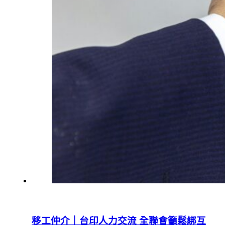
移工仲介｜台印人力交流 全聯會籲鬆綁互