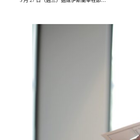
5 月 27 日（週三）適逢伊斯蘭宰牲節…