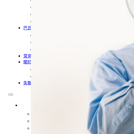
農業移工
營造業移工
餐飲旅宿-實習生專區
巴氏量表
「3分鐘」巴氏量表評估
巴氏量表是什麼?
多元免評
常見問題
關於我們
案例分享
歷年評鑑成績
失聯協尋
移工新聞
最新消息
營造業移工重點新聞
旅宿業專題報導