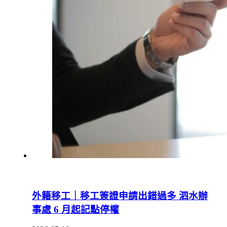
外籍移工｜移工簽證申請出錯過多 泗水辦
事處 6 月起記點停權