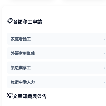
手衛福部 減輕
映盼技術資格
家庭照顧負擔
更詳細明確
📋
各類移工申請
家庭看護工
外籍家庭幫傭
製造業移工
旅宿中階人力
💡
文章知識與公告