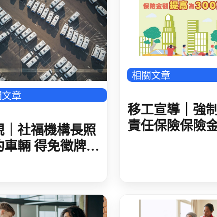
543_廣告_封底_4
相關文章
關文章
移工宣導｜強
責任保險保險
規｜社福機構長照
提高至300萬元
約車輛 得免徵牌照
語