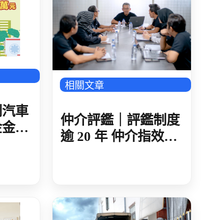
相關文章
制汽車
仲介評鑑｜評鑑制度
金金額
逾 20 年 仲介指效益
-多國
有限 納入公平招募
指標 超過八成不認同