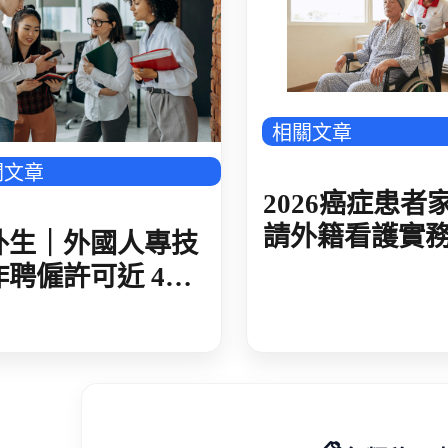
癌症患者家屬申請外籍看護實務解析
相關文章
關文章
2026癌症患者
請外籍看護實
外生｜外國人專技
析：免評估標
作聘僱許可近 4
規懶人包
 今年卻放緩與去
期差 10 倍