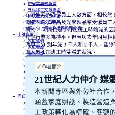
旅宿業專題報導
外籍移工文章專區
在製造業的受僱員工人數方面，相較於 8 
傳統產業文章專區
電腦、電子產品及光學製品業受僱員工人數都
外籍看護文章專區
懶人包｜廢棄物處理與回收業
萬人， 可能也是 9 月加班工時略減
申請專區
其餘行業多為持平。但若與去年同月相較
家庭幫傭
汽車業分 別年減 3 千人和 2 千人，
家庭看護
工人數和加班工時雙減的狀況。
機構看護
資源回收業移工
製造業移工
白領專業移工
21世紀人力仲介 媒
農業移工
營造業移工
本新聞專區與外勞社合作
餐飲旅宿-實習生專區
巴氏量表
涵蓋家庭照護、製造營造
「3分鐘」巴氏量表評估
巴氏量表是什麼?
工政策轉化為精確、客觀