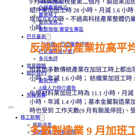
製造業移工
9 月為美國關稅後第二個月，製造業加班工
白領專業移工
組件業加班工時 28 小時，月減 1.6 
農業移工
增加 0.8 小時。不過高科技產業整體仍屬
營造業移工
小時。
餐飲旅宿-實習生專區
巴氏量表
「3分鐘」巴氏量表評估
反映部分產業拉高平
巴氏量表是什麼?
多元免評
常見問題
但其他多數傳統產業在加班工時上都出現月
關於我們
小時、年減 1.6 小時； 紡織業加班工時 1
案例分享
A級人力仲介廣告
化學材料業加班工時為 11.1 小時，月減 
失聯協尋
小時，年減 1.4 小時；基本金屬製造業加班
時也受到 工作天數(9 月有颱風停班)
移工新聞
最新消息
多數製造業 9 月加班
營造業移工重點新聞