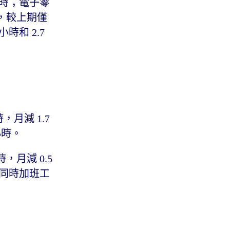
小時；電子零
時，較上期僅
時和 2.7
月減 1.7
 小時。
，月減 0.5
。但同時加班工