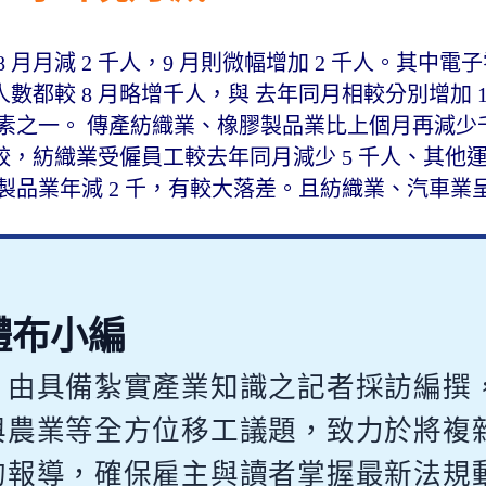
月月減 2 千人，9 月則微幅增加 2 千人。其中電
較 8 月略增千人，與 去年同月相較分別增加 1.6
的因素之一。 傳產紡織業、橡膠製品業比上個月再減少
，紡織業受僱員工較去年同月減少 5 千人、其他
塑膠製品業年減 2 千，有較大落差。且紡織業、汽車
體布小編
，由具備紮實產業知識之記者採訪編撰
與農業等全方位移工議題，致力於將複
的報導，確保雇主與讀者掌握最新法規