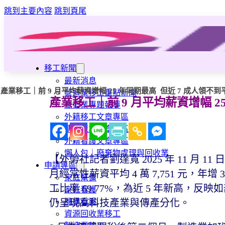
跳到主要內容
跳到頁尾
移工新聞
最新消息
產業移工｜前 9 月平均薪資增幅 25 年同期最高 但近 7 成人領不
營造業移工重點新聞
產業移工｜前 9 月平均薪資增幅 2
旅宿業專題報導
外籍移工文章專區
傳統產業文章專區
外籍看護文章專區
懶人包｜廢棄物處理與回收業
【外勞社記者劉達寬 2025 年 11 月 11
申請專區
月經常性薪資平均 4 萬 7,751 元，年增
家庭幫傭
工比率 69.77%，為近 5 年新高，
家庭看護
機構看護
仍呈現高科技產業與傳產分化。
資源回收業移工