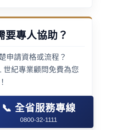
需要專人協助？
楚申請資格或流程？
21 世紀專業顧問免費為您
！
📞 全省服務專線
0800-32-1111