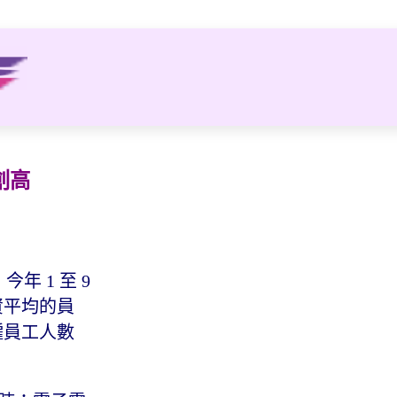
創高
今年 1 至 9
薪資平均的員
僱員工人數