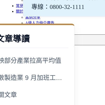
多元免評
專線：0800-32-1111
常見問題
關於我們
案例分享
A級人力仲介廣告
失聯協尋
文章導讀
搜
尋
映部分產業拉高平均值
多數製造業 9 月加班工時出現月減
關文章