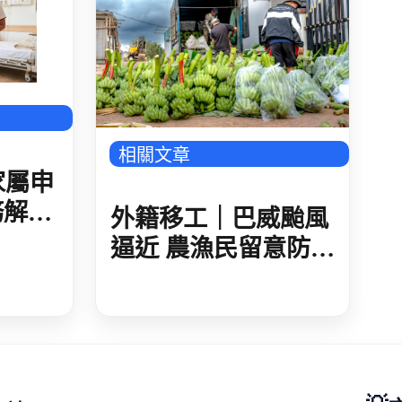
相關文章
家屬申
務解
外籍移工｜巴威颱風
準與法
逼近 農漁民留意防災
措施 加強農作防護
海上船隻應儘速進港