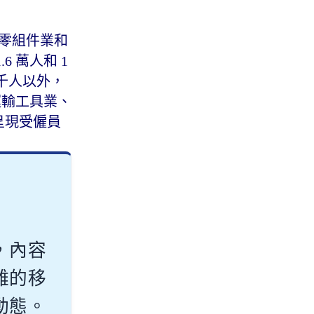
子零組件業和
 萬人和 1
千人以外，
運輸工具業、
業呈現受僱員
，內容
雜的移
動態。