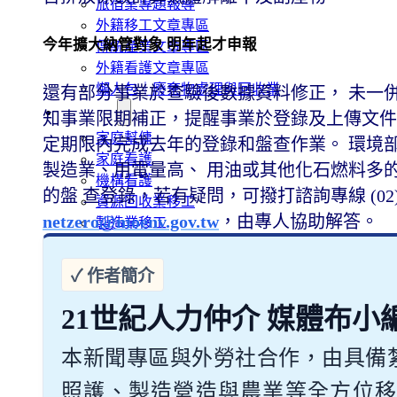
旅宿業專題報導
外籍移工文章專區
今年擴大納管對象 明年起才申報
傳統產業文章專區
外籍看護文章專區
懶人包｜廢棄物處理與回收業
還有部分事業於查驗後數據資料修正， 未一
申請專區
知事業限期補正，提醒事業於登錄及上傳文件
家庭幫傭
定期限內完成去年的登錄和盤查作業。 環境部
家庭看護
製造業、用電量高、 用油或其他化石燃料多的運輸
機構看護
的盤 查登錄，若有疑問，可撥打諮詢專線 (02)2
資源回收業移工
netzero@moenv.gov.tw
，由專人協助解答。
製造業移工
白領專業移工
農業移工
營造業移工
餐飲旅宿-實習生專區
21世紀人力仲介 媒體布小
巴氏量表
本新聞專區與外勞社合作，由具備
「3分鐘」巴氏量表評估
巴氏量表是什麼?
照護、製造營造與農業等全方位移