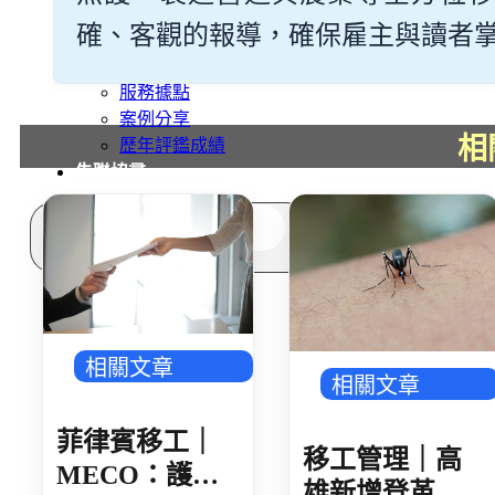
多元免評
常見問題
確、客觀的報導，確保雇主與讀者掌握最
關於我們
服務據點
案例分享
相
歷年評鑑成績
失聯協尋
搜
尋
相關文章
相關文章
菲律賓移工｜
移工管理｜高
MECO：護照
雄新增登革熱