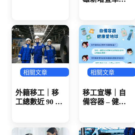
核發後 建議 30
確診 新住民母
日內領取
女感染 就診未
據實告知旅遊
史 遭開罰 1 萬
元
相關文章
相關文章
外籍移工｜移
移工宣導｜自
工總數近 90 萬
備容器 – 健康
製造業破 50 萬
愛地球-多國語
人 AI 產業鏈領
頭 金屬、機械