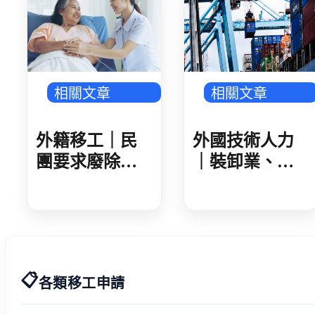
傳產回溫
相關文章
相關文章
外籍移工｜民
外國技術人力
團要求廢除家
｜裝卸業、集
看移工遞補等
散站外技人力
待期 勞動部攜
說明會 業者反
手衛福部 減輕
映盼技術資格
家庭照顧負擔
更詳細明確
📋
各類移工申請