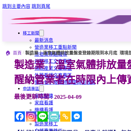
跳到主要內容
跳到頁尾
移工新聞
最新消息
營造業移工重點新聞
/
🏠
首頁
製造業｜溫室氣體排放量盤查登錄期限到本月底 環境
旅宿業專題報導
外籍移工文章專區
製造業｜溫室氣體排放量
傳統產業文章專區
外籍看護文章專區
醒納管業者在時限內上傳
懶人包｜廢棄物處理與回收業
申請專區
家庭幫傭
最後更新時間 : 2025-04-09
家庭看護
機構看護
資源回收業移工
製造業移工
白領專業移工