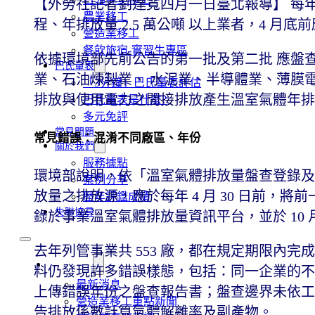
【外勞社記者劉達寬四月一日臺北報導】 每年 
農業移工
程、年排放量 2.5 萬公噸 以上業者，4 
營造業移工
餐飲旅宿-實習生專區
依據環境部先前公告的第一批及第二批 應盤
巴氏量表
業、石油煉製業、 水泥業、半導體業、薄膜
「3分鐘」巴氏量表評估
排放與使用電力之間接排放產生溫室氣體年排放
巴氏量表是什麼?
多元免評
常見問題
常見錯誤：混淆不同廠區、年份
關於我們
服務據點
環境部說明，依「溫室氣體排放量盤查登錄及
案例分享
放量之排放源，應於每年 4 月 30 日前，
歷年評鑑成績
失聯協尋
錄於事業溫室氣體排放量資訊平台，並於 10 月
去年列管事業共 553 廠，都在規定期限內
移工新聞
料仍發現許多錯誤樣態，包括：同一企業的不
最新消息
上傳錯誤年份之盤查報告書；盤查邊界未依工
營造業移工重點新聞
告排放係數計算氣體解離率及副產物。