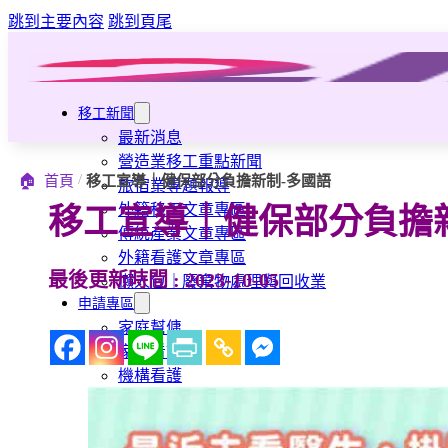
跳到主要內容
跳到頁尾
移工新聞
最新消息
營造業移工重點新聞
/
🏠
首頁
移工宣導｜健保部分負擔新制-多國語
旅宿業專題報導
外籍移工文章專區
移工宣導｜健保部分負擔
傳統產業文章專區
外籍看護文章專區
最後更新時間 : 2023-10-05
懶人包｜廢棄物處理與回收業
申請專區
家庭幫傭
家庭看護
機構看護
資源回收業移工
製造業移工
白領專業移工