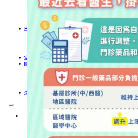
農業移工
營造業移工
餐飲旅宿-實習生專區
巴氏量表
「3分鐘」巴氏量表評估
巴氏量表是什麼?
多元免評
常見問題
關於我們
服務據點
案例分享
歷年評鑑成績
失聯協尋
移工新聞
最新消息
營造業移工重點新聞