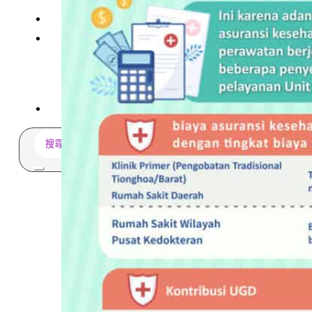
多元免評
常見問題
關於我們
服務據點
案例分享
歷年評鑑成績
失聯協尋
搜
尋