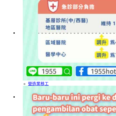
旅宿業專題報導
外籍移工文章專區
傳統產業文章專區
外籍看護文章專區
懶人包｜廢棄物處理與回收業
申請專區
家庭幫傭
家庭看護
機構看護
資源回收業移工
製造業移工
白領專業移工
農業移工
營造業移工
餐飲旅宿-實習生專區
巴氏量表
「3分鐘」巴氏量表評估
巴氏量表是什麼?