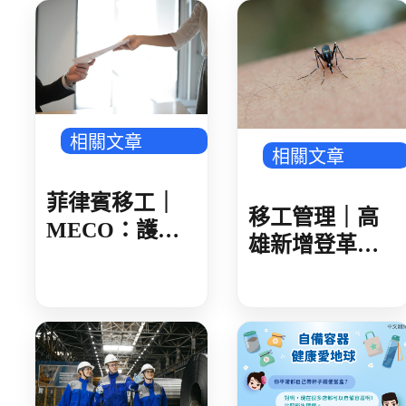
相關文章
相關文章
菲律賓移工｜
移工管理｜高
MECO：護照
雄新增登革熱
核發後 建議 30
確診 新住民母
日內領取
女感染 就診未
據實告知旅遊
史 遭開罰 1 萬
元