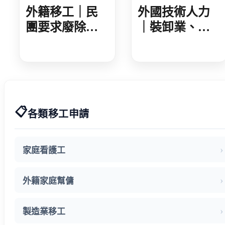
外籍移工｜民
外國技術人力
團要求廢除家
｜裝卸業、集
看移工遞補等
散站外技人力
待期 勞動部攜
說明會 業者反
手衛福部 減輕
映盼技術資格
家庭照顧負擔
更詳細明確
📋
各類移工申請
家庭看護工
外籍家庭幫傭
製造業移工