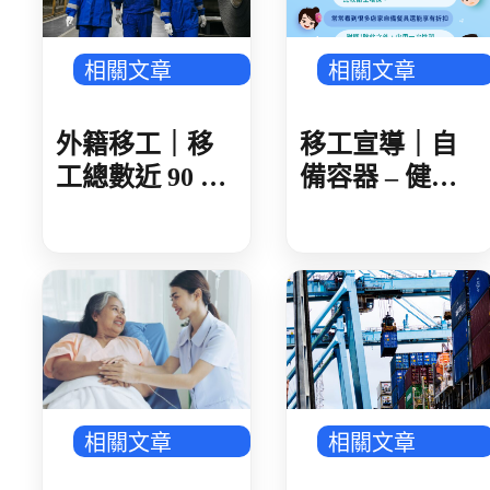
相關文章
相關文章
外籍移工｜移
移工宣導｜自
工總數近 90 萬
備容器 – 健康
製造業破 50 萬
愛地球-多國語
人 AI 產業鏈領
頭 金屬、機械
傳產回溫
相關文章
相關文章