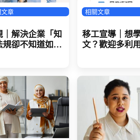
關文章
相關文章
規｜解決企業「知
移工宣導｜想
法規卻不知道如何
文？歡迎多利
行」 勞動部推職
數位學習課程-
霸凌防治手冊與配
語
措施