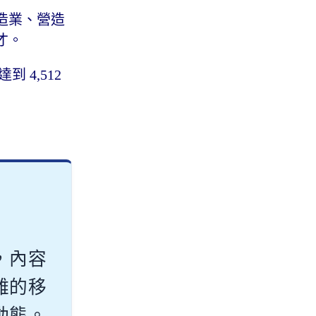
造業、營造
人才。
 4,512
，內容
雜的移
動態。