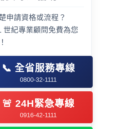
楚申請資格或流程？
21 世紀專業顧問免費為您
！
📞 全省服務專線
0800-32-1111
🚨 24H緊急專線
0916-42-1111