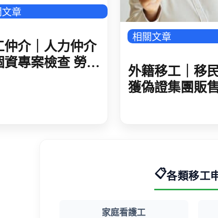
關文章
相關文章
工仲介｜人力仲介
個資專案檢查 勞動
外籍移工｜移
動 7/31 前線上
獲偽證集團販
評 大型仲介實施實
留證 初估逾 60
檢查
假證件在臺非
📋
各類移工
家庭看護工