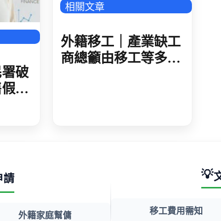
相關文章
外籍移工｜產業缺工
商總籲由移工等多方
民署破
推進
售假居
 人藉
法工作
💡
申請
移工費用需知
外籍家庭幫傭