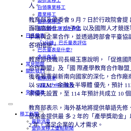
製造業移工
人。
白領專業移工
農業移工
教育部及僑委會 9 月 7 日於行政院
營造業移工
面臨高齡化、少子化 以及國際人才競
餐飲旅宿-實習生專區
巴氏量表
學端與企業合作，並透過跨部會平臺協
「3分鐘」巴氏量表評估
各項措施。
巴氏量表是什麼?
多元免評
教育部技職司長楊玉惠說明，「促進國
常見問題
合作聯盟」及「國 際產學教育合作聯
關於我們
後者著重與新南向國家的深化，合作廠商
案例分享
以 STEM、金融及半導體 優先，預計 
A級人力仲介廣告
失聯協尋
家優先設置，至 114 年預計共成立 10
教育部表示，海外基地將提供華語先修
移工新聞
發基金提供最 多 2 年的「產學獎助
最新消息
2 年，滿足企業的人才需求。
營造業移工重點新聞