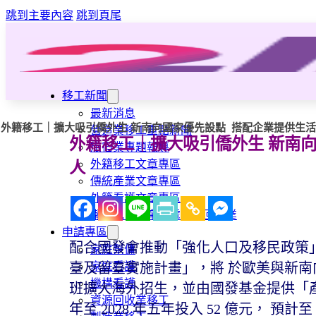
跳到主要內容
跳到頁尾
移工新聞
最新消息
外籍移工｜擴大吸引僑外生 新南向國家優先設點 搭配企業提供生活津貼
營造業移工重點新聞
外籍移工｜擴大吸引僑外生 新南向
旅宿業專題報導
外籍移工文章專區
人
傳統產業文章專區
外籍看護文章專區
懶人包｜廢棄物處理與回收業
申請專區
配合國發會推動「強化人口及移民政策
家庭幫傭
家庭看護
臺及留臺實施計畫」，將 於歐美與新南
機構看護
班擴大海外招生，並由國發基金提供「產
資源回收業移工
年至 2028 年五年投入 52 億元， 預計至