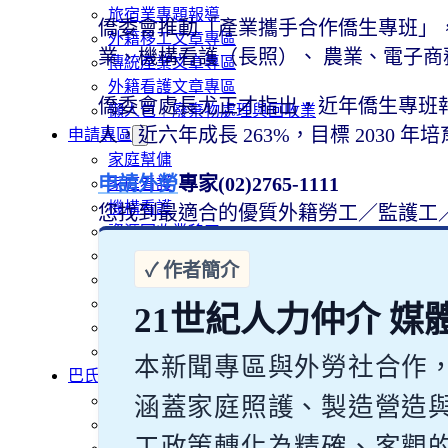
旅宿業專題報導
僑委會推動「產業攜手合作僑生專班」，
外籍移工文章專區
業、機構看護（長照）、 農業、電子
傳統產業文章專區
外籍看護文章專區
僑委會處長尤正才指出，近年僑生專班報名人數持
懶人包｜廢棄物處理與回收業
人，近六年成長 263%，目標 2030 年培
申請專區
家庭幫傭
申請外勞
專家(02)2765-1111
家庭看護
機構看護
您找到最適合的優質外籍勞工／監護工
資源回收業移工
製造業移工
白領專業移工
農業移工
21世紀人力仲介 媒
營造業移工
餐飲旅宿-實習生專區
本新聞專區與外勞社合作
巴氏量表
「3分鐘」巴氏量表評估
涵蓋家庭照護、製造營造
巴氏量表是什麼?
工政策轉化為精確、客觀