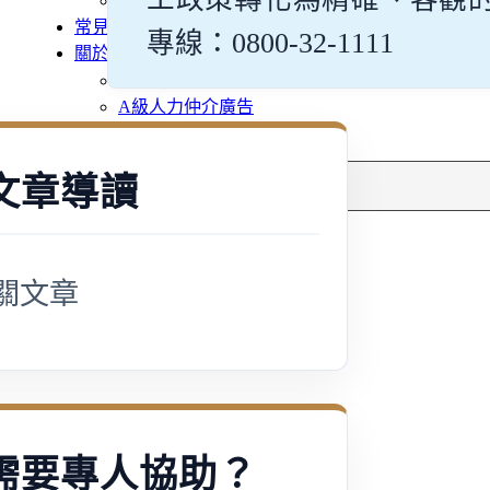
多元免評
常見問題
專線：0800-32-1111
關於我們
案例分享
A級人力仲介廣告
失聯協尋
搜
文章導讀
尋
關文章
需要專人協助？