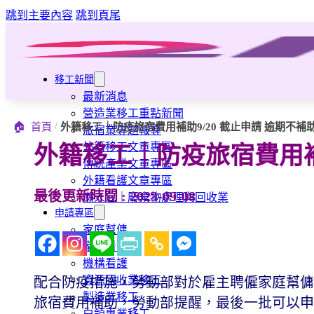
跳到主要內容
跳到頁尾
移工新聞
最新消息
營造業移工重點新聞
/
🏠
首頁
外籍移工｜防疫旅宿費用補助9/20 截止申請 逾期不補
旅宿業專題報導
外籍移工文章專區
外籍移工｜防疫旅宿費用補助
傳統產業文章專區
外籍看護文章專區
最後更新時間 : 2023-09-08
懶人包｜廢棄物處理與回收業
申請專區
家庭幫傭
家庭看護
機構看護
資源回收業移工
配合防疫措施，勞動部對於雇主聘僱家庭幫傭
製造業移工
旅宿費用補助，勞動部提醒，最後一批可以申請
白領專業移工