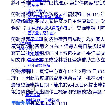
將不予補助；目前已核准3.7 萬餘件防疫旅
農業移工
營造業移工
勞動部說明，配合防疫，社福類移工在 111 年
餐飲旅宿-實習生專區
防疫旅宿，完成居家檢疫及自主健康管理之次日
巴氏量表
務站（https://fwas.wda.gov.tw/）登
「3分鐘」巴氏量表評估
巴氏量表是什麼?
多元免評
勞動部表示，「防疫旅宿費用補助」為外國人
常見問題
康管理期間費用之 50％。但每人每日最多以新臺
關於我們
寫完畢並列印用印併同上傳包括雇主委任書(
服務據點
明文件，以及雇主或受其委任登錄補助之私立
案例分享
歷年評鑑成績
勞動部指出，疫情中心宣布112年3月20 日 CO
失聯協尋
理」，因此防疫旅宿費用補助最後一批在3月19
最後登錄申請日期，若未於9月20日內提出
移工新聞
電洽勞動部入出國移工機場關懷服務站(電話：03-3
最新消息
營造業移工重點新聞
申請外勞
專家(02)2765-1111