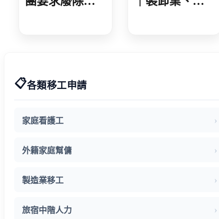
團要求廢除家
｜裝卸業、集
看移工遞補等
散站外技人力
待期 勞動部攜
說明會 業者反
手衛福部 減輕
映盼技術資格
家庭照顧負擔
更詳細明確
📋
各類移工申請
家庭看護工
外籍家庭幫傭
製造業移工
旅宿中階人力