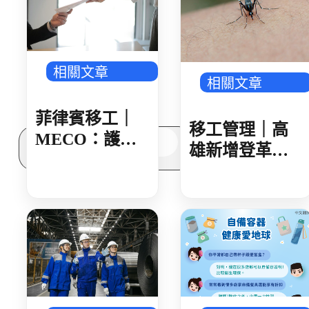
多元免評
常見問題
關於我們
服務據點
相關文章
案例分享
相關文章
歷年評鑑成績
失聯協尋
菲律賓移工｜
移工管理｜高
搜
MECO：護照
雄新增登革熱
尋
核發後 建議 30
確診 新住民母
日內領取
女感染 就診未
據實告知旅遊
史 遭開罰 1 萬
元