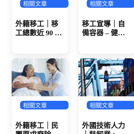
相關文章
相關文章
外籍移工｜移
移工宣導｜自
工總數近 90 萬
備容器 – 健康
製造業破 50 萬
愛地球-多國語
人 AI 產業鏈領
頭 金屬、機械
傳產回溫
相關文章
相關文章
外籍移工｜民
外國技術人力