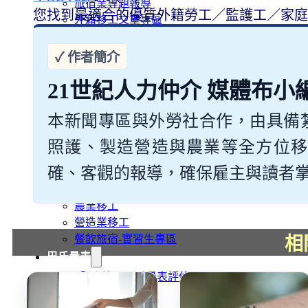
旅宿業專題報導
您找到最適合的優質外籍勞工／監護工／家庭
外籍移工文章專區
傳統產業文章專區
外籍看護文章專區
懶人包｜廢棄物處理與回收業
21世紀人力仲介 媒體布小
申請專區
家庭幫傭
本新聞專區與外勞社合作，由具備
家庭看護
機構看護
照護、製造營造與農業等全方位移
資源回收業移工
確、客觀的報導，確保雇主與讀者掌握最
製造業移工
白領專業移工
農業移工
營造業移工
餐飲旅宿-實習生專區
相
巴氏量表
「3分鐘」巴氏量表評估
巴氏量表是什麼?