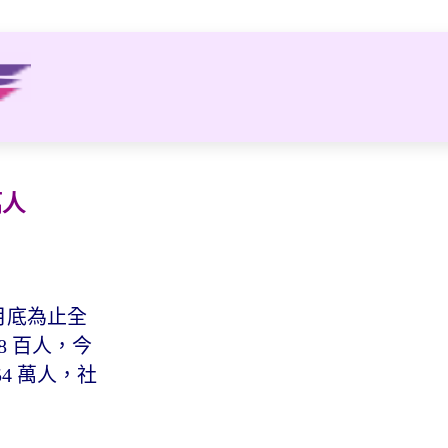
萬人
 月底為止全
 8 百人，今
54 萬人，社