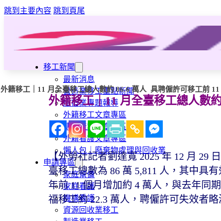
跳到主要內容
跳到頁尾
移工新聞
最新消息
外籍移工｜11 月全臺移工總人數約 86.6 萬人 具聘僱許可移工前 11 
營造業移工重點新聞
外籍移工｜11 月全臺移工總人數約 8
旅宿業專題報導
外籍移工文章專區
傳統產業文章專區
外籍看護文章專區
懶人包｜廢棄物處理與回收業
【外勞社記者劉達寬 2025 年 12 月 
申請專區
臺移工總數為 86 萬 5,811 人，其中具有
家庭幫傭
年前 11 個月增加約 4 萬人，與去年同期增
家庭看護
機構看護
福移工約 22.3 萬人，聘僱許可失效者略
資源回收業移工