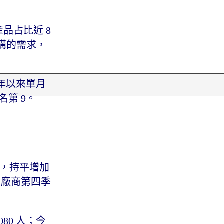
品占比近 8
構的需求，
今年以來單月
名第 9。
%，持平增加
%。廠商第四季
,080 人；今