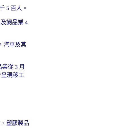
 千 5 百人。
品及飼品業 4
 人，汽車及其
業從 3 月
年呈現移工
業、塑膠製品