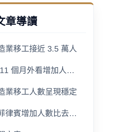
文章導讀
造業移工接近 3.5 萬人
前 11 個月外看增加人數年減 2 成
造業移工人數呈現穩定
僅菲律賓增加人數比去年同期成長