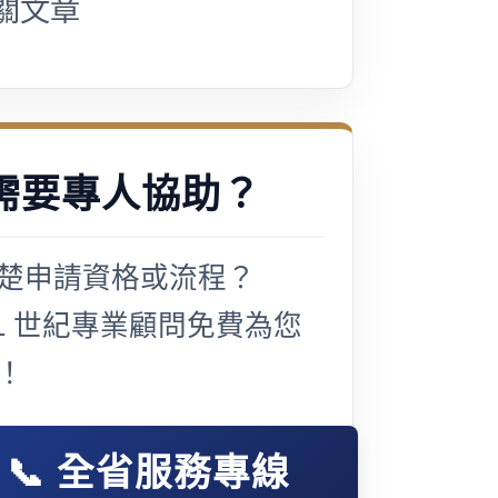
關文章
需要專人協助？
楚申請資格或流程？
21 世紀專業顧問免費為您
！
📞 全省服務專線