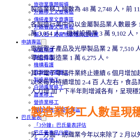
旅宿業專題報導
製造業移工總數為 48 萬 2,748 人，前 1
外籍移工文章專區
傳統產業文章專區
各製造行業中仍以金屬製品業人數最多 10 萬 
外籍看護文章專區
萬 3,054 人，機械設備業 3 萬 9,102 人
懶人包｜廢棄物處理與回收業
申請專區
電腦電子產品及光學製品業 2 萬 7,510 人，
家庭幫傭
零組件製造業 1 萬 6,275 人。
家庭看護
機構看護
其中電子零組件業終止連續 6 個月增加超
資源回收業移工
製造業移工
以來每月持續增加 2-4 百 人左右，
白領專業移工
人力增 加，下半年則增減各有，呈現
農業移工
營造業移工
製造業移工人數呈現
餐飲旅宿-實習生專區
巴氏量表
「3分鐘」巴氏量表評估
巴氏量表是什麼?
另一方面，紡織業今年以來除了 2 月