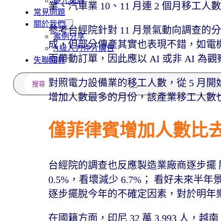
多元免評
業、汽車業 10、11 月連 2 個月移工人
常見問題
關於我們
參考台經院針對 11 月景氣動向調查的分
案例分享
成，但部分傳產其實也表現不錯，如電機
A級人力仲介廣告
而帶動訂單，因此應以 AI 或非 AI 為
失聯協尋
搜
對照電力設備業的移工人數，從 5 月開始
尋
增加人數最多的月份，該產業移工人數也持
僅菲律賓增加人數比
台經院的調查也反應製造業廠商逐步擺 脫
0.5%，看壞減少 6.7%； 看好未來半年
逐步擺脫今年的不確定因素，對於明年
在國籍方面，印尼 32 萬 3,993 人，越南 29