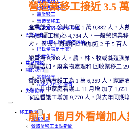
製造業移工
營造業移工接近 3.5 
白領專業移工
農業移工
營造業移工
產業部分，公共工程 1 萬 9,882 
餐飲旅宿-實習生專區
巴氏量表
業(民間工程)為 4,784 人，一般營造業移
「3分鐘」巴氏量表評估
人， 與去年同期相比增加近 2 千 5 百
巴氏量表是什麼?
多元免評
船員為 9,308 人，農、林、牧或養殖漁業移
常見問題
微幅增加。廢棄物處理和 回收業移工 29
關於我們
案例分享
養護機構看護工為 1 萬 6,359 人，家庭看護
A級人力仲介廣告
人。其中家庭看護工 11 月增 加了 1,
失聯協尋
家庭看護工增加 9,770 人，與去年同期增加 
移工新聞
前 11 個月外看增加人
最新消息
營造業移工重點新聞