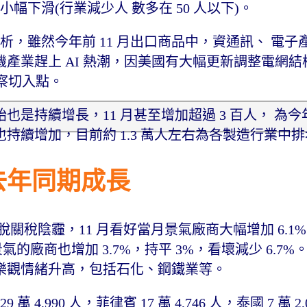
數小幅下滑(行業減少人 數多在 50 人以下)。
析，雖然今年前 11 月出口商品中，資通訊、 電子產
產業趕上 AI 熱潮，因美國有大幅更新調整電網結
觀察切入點。
也是持續增長，11 月甚至增加超過 3 百人， 為
續增加，目前約 1.3 萬人左右為各製造行業中排
去年同期成長
關稅陰霾，11 月看好當月景氣廠商大幅增加 6.1
景氣的廠商也增加 3.7%，持平 3%，看壞減少 6.7
樂觀情緒升高，包括石化、鋼鐵業等。
 萬 4,990 人，菲律賓 17 萬 4,746 人，泰國 7 萬 2