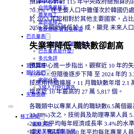
製造業移工
預算中心針對 115 年中央政府總預算
白領專業移工
70.3%，在主要人口中雖僅次於韓國
農業移工
於 2053 年起相對於其他主要國家，
營造業移工
2059 年開始將低於 5 成，顯見 未
餐飲旅宿-實習生專區
巴氏量表
「3分鐘」巴氏量表評估
失業率降低 職缺數卻創高
巴氏量表是什麼?
多元免評
預算中心進一步指出，觀察近 10 年的
常見問題
關於我們
3.95%，但隨後逐步下降 至 2024 年
案例分享
技應用持續擴展，11 月職缺數年增 2.1
A級人力仲介廣告
增至近 10 年最高的 27 萬 5,817 個。
失聯協尋
各職類中以專業人員的職缺數6.5萬個最高(
23.78%)次之，技術員及助理專業人員 5.
移工新聞
2030 年平均每年經濟成長率 3.4%
最新消息
營造業移工重點新聞
擴大，預估至 2030 年平均每年專業人員