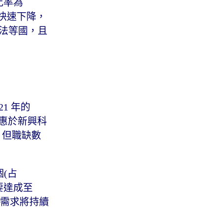
比率為
快速下降，
 法等國，且
1 年的
更受惠於新興科
%，但職缺數
個(占
若要達成至
力需求將持續