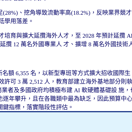
28%)、挖角導致流動率高(18.2%)，反映業界競
降低學用落差。
培育與擴大延攬海外人才，至 2028 年預計延攬 A
延攬 12 萬名外國專業人 才、擴增 8 萬名外國技
系所名額 6,355 名，以新型專班等方式擴大招收國際
有效許可 3 萬 2,512 人，教育部建立海外基地部分
務業者及多國政府均積極布建 AI 軟硬體基礎設 施
也逐年攀升，且在各職類中最為缺乏，因此預算中
關鍵指標，落實階段性評估。