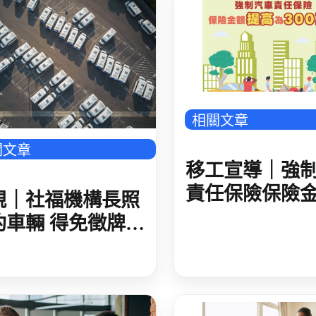
543_廣告_封底_4
相關文章
關文章
移工宣導｜強
責任保險保險
規｜社福機構長照
提高至300萬元
約車輛 得免徵牌照
語