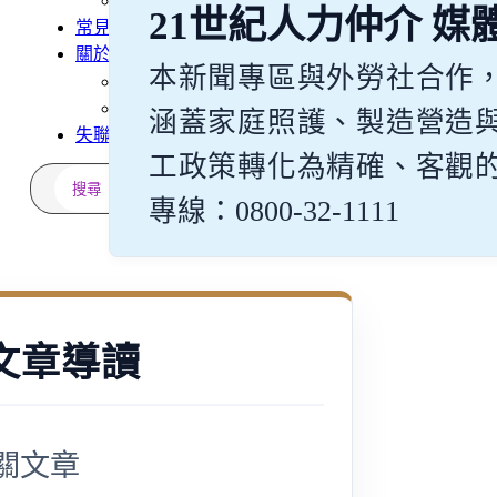
多元免評
21世紀人力仲介 媒
常見問題
關於我們
本新聞專區與外勞社合作
案例分享
A級人力仲介廣告
涵蓋家庭照護、製造營造
失聯協尋
工政策轉化為精確、客觀
搜
尋
專線：0800-32-1111
文章導讀
關文章