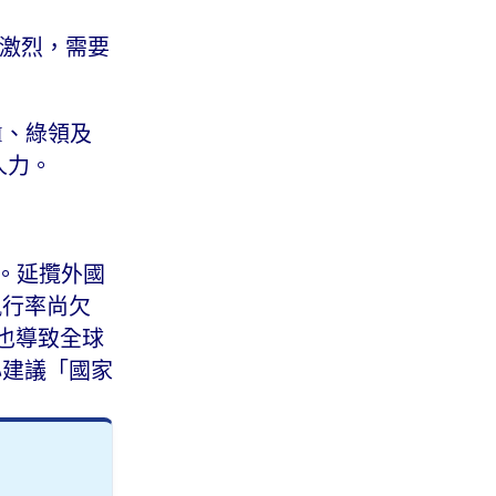
才激烈，需要
I、綠領及
術人力。
生。延攬外國
則執行率尚欠
，也導致全球
心建議「國家