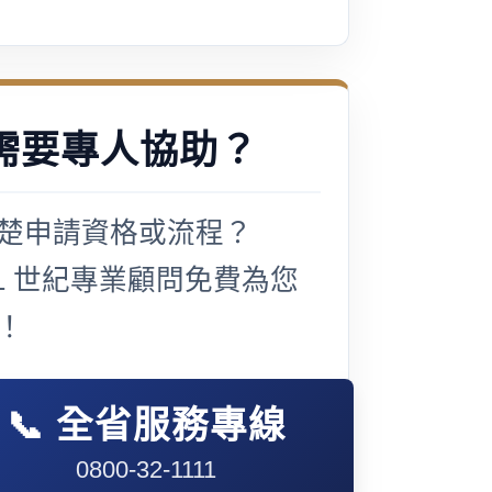
需要專人協助？
楚申請資格或流程？
21 世紀專業顧問免費為您
！
📞 全省服務專線
0800-32-1111