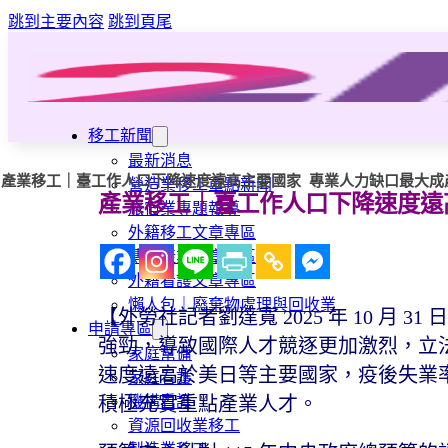
跳到主要內容
跳到頁尾
移工新聞
最新消息
產業移工｜臺工作人口下降速度遠高主要國家 專業人力缺口最大成
營造業移工重點新聞
產業移工｜臺工作人口下降速度遠
旅宿業專題報導
外籍移工文章專區
傳統產業文章專區
外籍看護文章專區
懶人包｜廢棄物處理與回收業
【外勞社記者劉達寬 2025 年 10 
申請專區
強勁，導致國際人才競逐更加激烈，立
家庭幫傭
速度遠高於美日等主要國家，疫後失業
家庭看護
機構看護
積極充實重點產業人才。
資源回收業移工