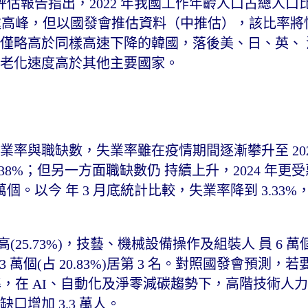
的評估報告指出，2022 年我國工作年齡人口占總人口
仍處高峰，但以國發會推估資料（中推估），該比率將
占比僅略高於同樣高速下降的韓國，落後美、日、英、
來人口老化速度高於其他主要國家。
失業率與職缺數，失業率雖在疫情期間逐漸攀升至 202
的 3.38%；但另一方面職缺數仍 持續上升，2024 年
 萬個。以今 年 3 月底統計比較，失業率降到 3.33
25.73%)，技藝、機械設備操作及組裝人 員 6 萬
3 萬個(占 20.83%)居第 3 名。對照國發會預測，
的水準，在 AI、自動化及淨零減碳趨勢下，高階技術人
缺口增加 3.3 萬人。