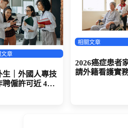
癌症患者家屬申請外籍看護實務解析
相關文章
關文章
2026癌症患者
請外籍看護實
外生｜外國人專技
析：免評估標
作聘僱許可近 4
規懶人包
 今年卻放緩與去
期差 10 倍