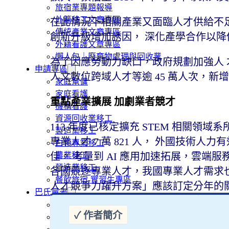
旅宿業專題報導
外籍移工文章專區
在此情況下相關產業又面臨人才供給不足(
傳統產業文章專區
創新升級增加誘因， 深化產學合作以
外籍看護文章專區
懶人包｜廢棄物處理與回收業
為了因應勞動力缺口，政府規劃加強人 才
申請專區
人文數位跨域人才等逾 45 萬人次，新增
家庭幫傭
家庭看護
重點產業擴展 加劇業者競才
機構看護
資源回收業移工
113 年度已核定擴充 STEM 相關領域
製造業移工
專業人才 7 萬 821 人， 外國技術人力
白領專業移工
農業移工
佳。 考量到 AI 應用加速拓展，雲端服
營造業移工
各國競逐專業人才，我國專業人才需求
餐飲旅宿-實習生專區
人才競爭力躍升方案」應該訂定分年的
巴氏量表
「3分鐘」巴氏量表評估
巴氏量表是什麼?