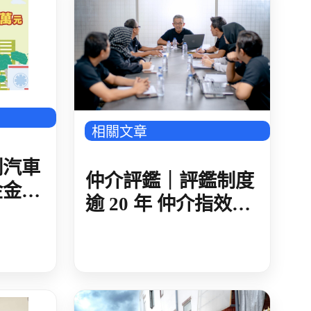
相關文章
制汽車
仲介評鑑｜評鑑制度
金金額
逾 20 年 仲介指效益
-多國
有限 納入公平招募
指標 超過八成不認同