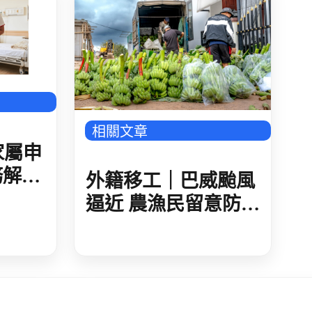
相關文章
家屬申
務解
外籍移工｜巴威颱風
準與法
逼近 農漁民留意防災
措施 加強農作防護
海上船隻應儘速進港