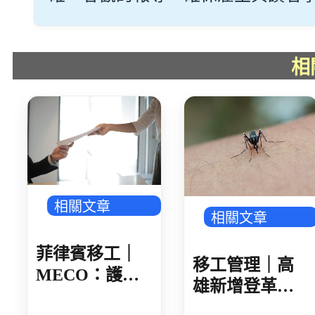
相
相關文章
相關文章
菲律賓移工｜
移工管理｜高
MECO：護照
雄新增登革熱
核發後 建議 30
確診 新住民母