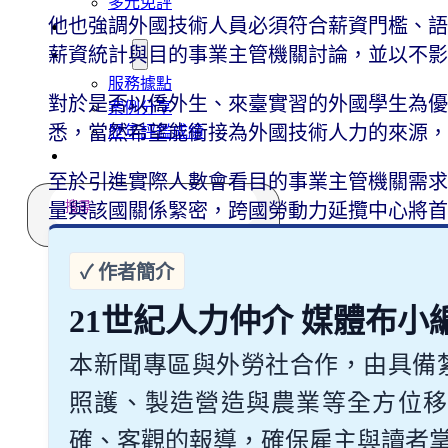
多元免評
他也強調外國技術人員必須符合薪資門檻、語
常見問題
關於我們
薪資統計與目的事業主管機關討論，並以不
服務據點
對於是否以僑外生、來臺實習的外國學生為優
案例分享
悉，當然希望能銜接為外國技術人力的來源
歷年評鑑成績
失聯協尋
至於引進實際人數會看目的事業主管機關需求
搜
量與該國關係緊密，跨國勞動力延攬中心將
尋
21世紀人力仲介 媒體布小
本新聞專區與外勞社合作，由具備
照護、製造營造與農業等全方位移
確、客觀的報導，確保雇主與讀者掌握最