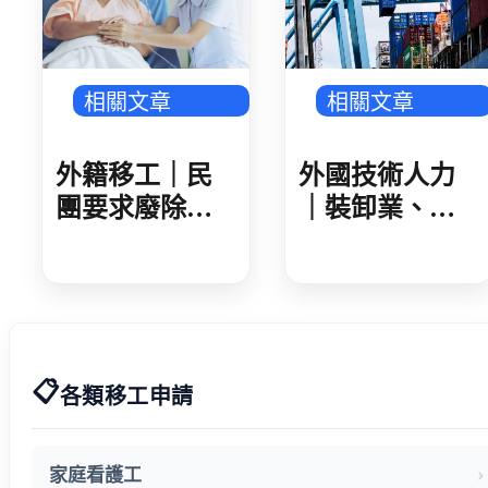
相關文章
相關文章
外籍移工｜民
外國技術人力
團要求廢除家
｜裝卸業、集
看移工遞補等
散站外技人力
待期 勞動部攜
說明會 業者反
手衛福部 減輕
映盼技術資格
家庭照顧負擔
更詳細明確
📋
各類移工申請
家庭看護工