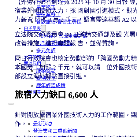
【外勞社記者劉達寬 2025 年 10 月 30
農業移工
宿業外國技術人力，採 國對國引進模式。觀光署
營造業移工
力薪資 門檻 3 萬 2 千元，語言需達華語 A
餐飲旅宿-實習生專區
巴氏量表
立法院交通委員會 30 日邀請交通部及觀 光
「3分鐘」巴氏量表評估
改善措施」進行專題報 告，並備質詢。
巴氏量表是什麼?
多元免評
同日行政院會也核定勞動部的「跨國勞動力精
常見問題
關於我們
本國勞工加薪 2 千元，就可以請一位外國技
服務據點
部設立海外據點直接引進。
案例分享
歷年評鑑成績
失聯協尋
旅宿人力缺口 6,600 人
移工新聞
針對開放旅宿業外國技術人力的工作範圍，觀
作。
最新消息
營造業移工重點新聞