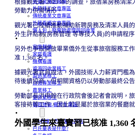
根據觀光署 2023 年的調查，旅宿業房務清潔
旅宿業專題報導
外籍移工文章專區
勞動力供需情形。
傳統產業文章專區
外籍看護文章專區
觀光署已陸續推動補助新聘房務及清潔人員的補
懶人包｜廢棄物處理與回收業
外生評點制(房務管理 等專技人員)的申請程序，截
申請專區
家庭幫傭
另外也爭取開放畢業僑外生從事旅宿服務工作、放
家庭看護
准 1,360 名。
機構看護
資源回收業移工
據觀光署官員說法，外國技術人力薪資門檻為 3
製造業移工
待後續協商，但相關資格仍以勞動部最終公
白領專業移工
農業移工
勞動部長洪申翰在行政院會後記者會說明，旅
營造業移工
客接待等工作，因此若是屬於旅宿業的餐廳
餐飲旅宿-實習生專區
巴氏量表
外國學生來臺實習已核准 1,360 
「3分鐘」巴氏量表評估
巴氏量表是什麼?