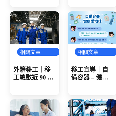
日內領取
女感染 就診未
據實告知旅遊
史 遭開罰 1 萬
元
相關文章
相關文章
外籍移工｜移
移工宣導｜自
工總數近 90 萬
備容器 – 健康
製造業破 50 萬
愛地球-多國語
人 AI 產業鏈領
頭 金屬、機械
傳產回溫