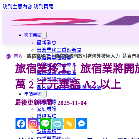
跳到主要內容
跳到頁尾
移工新聞
最新消息
營造業移工重點新聞
/
🏠
首頁
旅宿業移工｜旅宿業將開放引進海外技術人力 薪資門檻 3 
旅宿業專題報導
外籍移工文章專區
旅宿業移工｜旅宿業將開放
傳統產業文章專區
外籍看護文章專區
萬 2 千元華語 A2 以上
懶人包｜廢棄物處理與回收業
申請專區
家庭幫傭
最後更新時間 : 2025-11-04
家庭看護
機構看護
資源回收業移工
製造業移工
白領專業移工