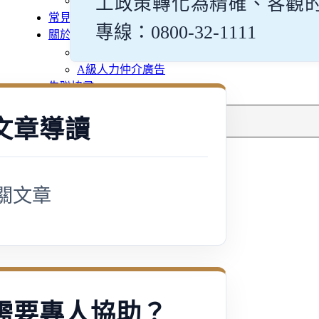
工政策轉化為精確、客觀
多元免評
常見問題
專線：0800-32-1111
關於我們
案例分享
A級人力仲介廣告
失聯協尋
搜
文章導讀
尋
關文章
需要專人協助？