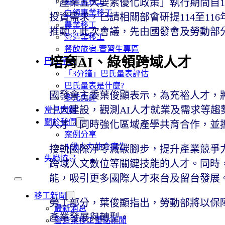
製造業移工
「產業五大要素優化政策」執行期間自1
白領專業移工
投資需求，已請相關部會研提114至1
農業移工
推動。此次會議，先由國發會及勞動部
營造業移工
餐飲旅宿-實習生專區
培育AI、綠領跨域人才
巴氏量表
「3分鐘」巴氏量表評估
巴氏量表是什麼?
國發會主委葉俊顯表示，為充裕人才，
多元免評
十大建設，觀測AI人才就業及需求等趨
常見問題
關於我們
人才。同時強化區域產學共育合作，並
案例分享
A級人力仲介廣告
接軌國際淨零減碳腳步，提升產業競爭
失聯協尋
跨域人文數位等關鍵技能的人才。同時，也將
能，吸引更多國際人才來台及留台發展
移工新聞
勞工部分，葉俊顯指出，勞動部將以保
最新消息
產業發展與轉型。
營造業移工重點新聞