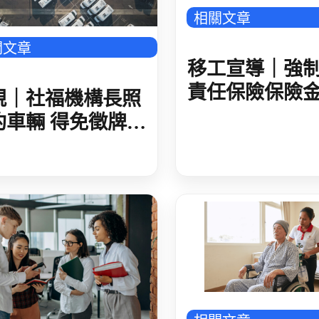
相關文章
關文章
移工宣導｜強
責任保險保險
規｜社福機構長照
提高至300萬元
約車輛 得免徵牌照
語
癌症患者家屬申請外籍看護實務解析