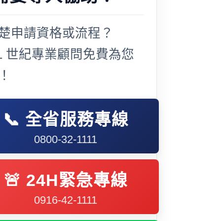
楚申請資格或流程？
21 世紀專業顧問免費為您
！
📞 全省服務專線
0800-32-1111
🚨 24H緊急專線
0916-42-1111