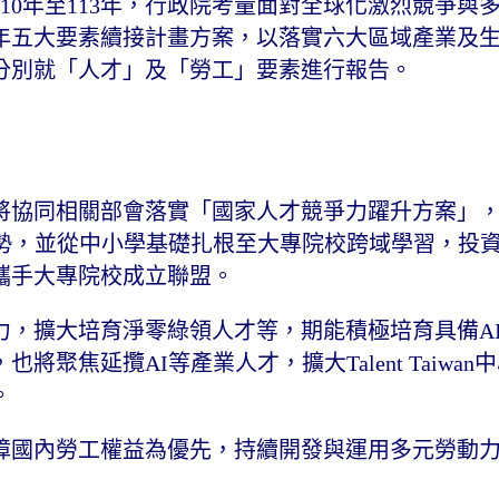
10年至113年，行政院考量面對全球化激烈競爭與
16年五大要素續接計畫方案，以落實六大區域產業及
分別就「人才」及「勞工」要素進行報告。
將協同相關部會落實「國家人才競爭力躍升方案」，
勢，並從中小學基礎扎根至大專院校跨域學習，投資
攜手大專院校成立聯盟。
力，擴大培育淨零綠領人才等，期能積極培育具備A
聚焦延攬AI等產業人才，擴大Talent Taiwan
。
障國內勞工權益為優先，持續開發與運用多元勞動