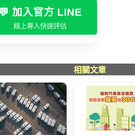
💬 加入官方 LINE
線上專人快速評估
相關文章
543_廣告_封底_4