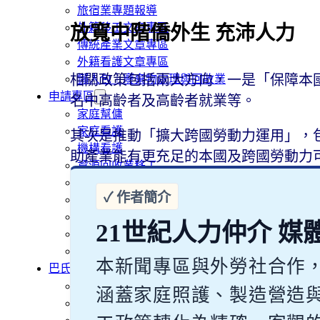
旅宿業專題報導
外籍移工文章專區
放寬中階僑外生 充沛人力
傳統產業文章專區
外籍看護文章專區
相關政策包括兩大方向，一是「保障本國
懶人包｜廢棄物處理與回收業
申請專區
名中高齡者及高齡者就業等。
家庭幫傭
家庭看護
其次是推動「擴大跨國勞動力運用」，
機構看護
助產業能有更充足的本國及跨國勞動力
資源回收業移工
製造業移工
白領專業移工
農業移工
21世紀人力仲介 媒
營造業移工
餐飲旅宿-實習生專區
本新聞專區與外勞社合作
巴氏量表
「3分鐘」巴氏量表評估
涵蓋家庭照護、製造營造
巴氏量表是什麼?