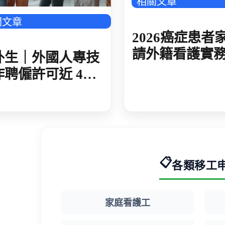
相關文章
關文章
2026癌症患者
請外籍看護實
外生｜外國人專技
析：免評估標
作聘僱許可近 4
規懶人包
 今年卻放緩與去
期差 10 倍
📋
各類移工
家庭看護工