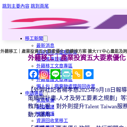
跳到主要內容
跳到頁尾
移工新聞
最新消息
外籍移工｜產業投資五大要素優化 提續接方案 擴大TT中心量能及
營造業移工重點新聞
外籍移工｜產業投資五大要素優化 
旅宿業專題報導
外籍移工文章專區
傳統產業文章專區
外籍看護文章專區
懶人包｜廢棄物處理與回收業
【外勞社記者楊孝慈2025年9月18日
申請專區
策續階計畫-人才及勞工要素之規劃」等
家庭幫傭
教育扎根，對外則提升Talent Tai
家庭看護
機構看護
動力運用。
資源回收業移工