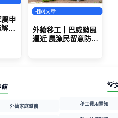
相關文章
家屬申
務解
外籍移工｜巴威颱風
準與法
逼近 農漁民留意防災
措施 加強農作防護
海上船隻應儘速進港
💡
申請
移工費用需知
外籍家庭幫傭