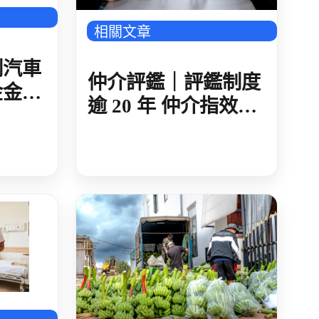
相關文章
制汽車
仲介評鑑｜評鑑制度
金金額
逾 20 年 仲介指效益
-多國
有限 納入公平招募
指標 超過八成不認同