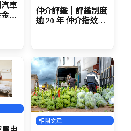
制汽車
仲介評鑑｜評鑑制度
金金額
逾 20 年 仲介指效益
-多國
有限 納入公平招募
指標 超過八成不認同
相關文章
家屬申