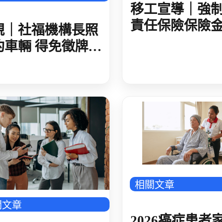
移工宣導｜強
責任保險保險
規｜社福機構長照
提高至300萬元
約車輛 得免徵牌照
語
癌症患者家屬申請外籍看護實務解析
相關文章
關文章
2026癌症患者