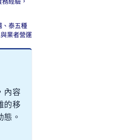
實務經驗，
越、泰五種
線與業者營運
，內容
雜的移
動態。