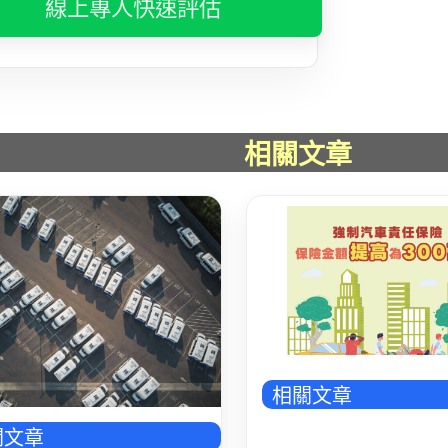
線上專人快速評估
相關文章
543_廣告_封底_4
相關文章
關文章