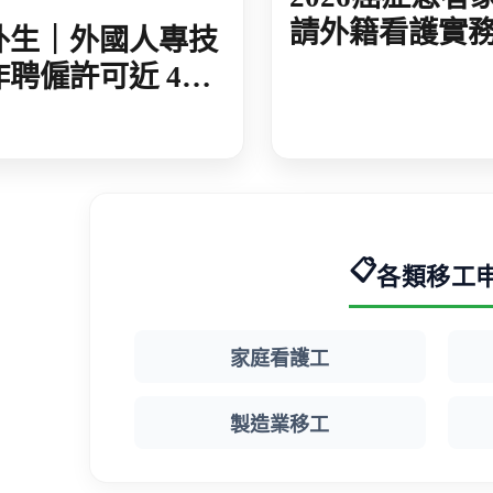
請外籍看護實
外生｜外國人專技
析：免評估標
作聘僱許可近 4
規懶人包
 今年卻放緩與去
期差 10 倍
📋
各類移工
家庭看護工
製造業移工