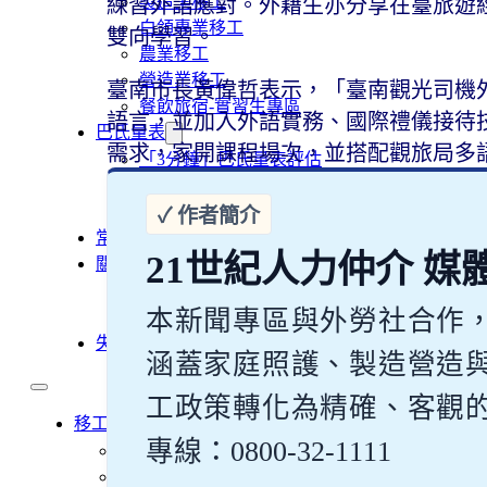
製造業移工
練習外語應對。外籍生亦分享在臺旅遊
白領專業移工
雙向學習。
農業移工
營造業移工
臺南市長黃偉哲表示，「臺南觀光司機
餐飲旅宿-實習生專區
語言，並加入外語實務、國際禮儀接待
巴氏量表
需求，家開課程場次，並搭配觀旅局多
「3分鐘」巴氏量表評估
巴氏量表是什麼?
多元免評
常見問題
21世紀人力仲介 媒
關於我們
案例分享
本新聞專區與外勞社合作
A級人力仲介廣告
失聯協尋
涵蓋家庭照護、製造營造
工政策轉化為精確、客觀
移工新聞
專線：0800-32-1111
最新消息
營造業移工重點新聞