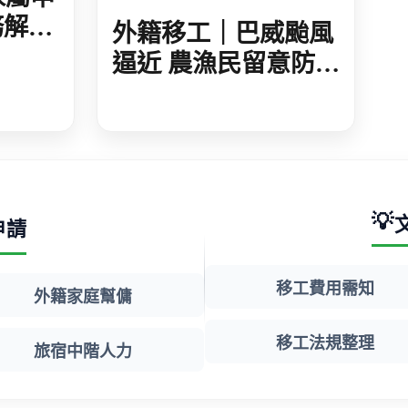
務解
外籍移工｜巴威颱風
準與法
逼近 農漁民留意防災
措施 加強農作防護
海上船隻應儘速進港
💡
申請
移工費用需知
外籍家庭幫傭
移工法規整理
旅宿中階人力