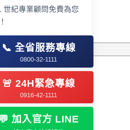
多元免評
常見問題
21 世紀專業顧問免費為您
關於我們
！
案例分享
A級人力仲介廣告
失聯協尋
📞 全省服務專線
搜
尋
0800-32-1111
🚨 24H緊急專線
0916-42-1111
💬 加入官方 LINE