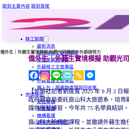
跳到主要內容
跳到頁尾
移工新聞
最新消息
僑外生｜外籍生實境模擬 助觀光司機提升外語接待力
營造業移工重點新聞
僑外生｜外籍生實境模擬 助觀光
旅宿業專題報導
外籍移工文章專區
傳統產業文章專區
外籍看護文章專區
懶人包｜廢棄物處理與回收業
【外勞社記者劉達寬 2025 年 9 月
申請專區
政府觀旅局委託崑山科大旅遊系，培育
家庭幫傭
提供模擬練習，今年共 75 名學員結訓
家庭看護
機構看護
崑山科大除規劃課程，並邀請外籍生擔
資源回收業移工