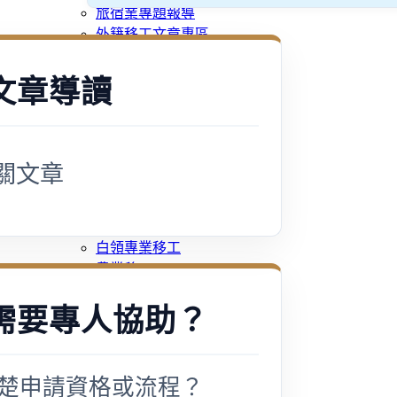
旅宿業專題報導
外籍移工文章專區
傳統產業文章專區
外籍看護文章專區
文章導讀
懶人包｜廢棄物處理與回收業
申請專區
家庭幫傭
家庭看護
關文章
機構看護
資源回收業移工
製造業移工
白領專業移工
農業移工
營造業移工
需要專人協助？
餐飲旅宿-實習生專區
巴氏量表
「3分鐘」巴氏量表評估
巴氏量表是什麼?
楚申請資格或流程？