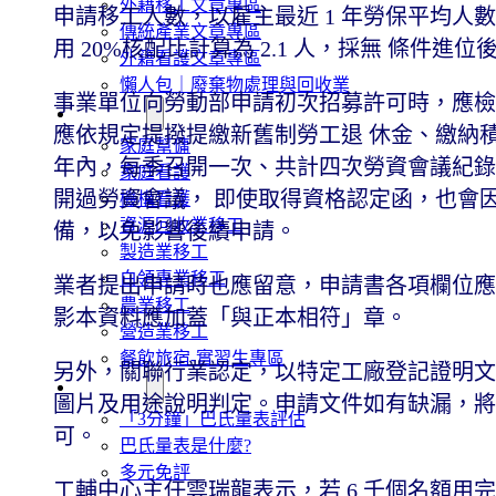
外籍移工文章專區
申請移工人數，以雇主最近 1 年勞保平均人數乘
傳統產業文章專區
用 20%核配比計算為 2.1 人，採無 條件進
外籍看護文章專區
懶人包｜廢棄物處理與回收業
事業單位向勞動部申請初次招募許可時，應檢
申請專區
應依規定提撥提繳新舊制勞工退 休金、繳納
家庭幫傭
年內，每季召開一次、共計四次勞資會議紀錄
家庭看護
開過勞資會議， 即使取得資格認定函，也會
機構看護
資源回收業移工
備，以免影響後續申請。
製造業移工
白領專業移工
業者提出申請時也應留意，申請書各項欄位應
農業移工
影本資料應加蓋「與正本相符」章。
營造業移工
餐飲旅宿-實習生專區
另外，關聯行業認定，以特定工廠登記證明文
巴氏量表
圖片及用途說明判定。申請文件如有缺漏，將
「3分鐘」巴氏量表評估
可。
巴氏量表是什麼?
多元免評
工輔中心主任雲瑞龍表示，若 6 千個名額用