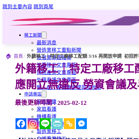
跳到主要內容
跳到頁尾
移工新聞
最新消息
營造業移工重點新聞
/
🏠
首頁
外籍移工｜特定工廠移工配額 3/16 再開放申請 初招
旅宿業專題報導
外籍移工文章專區
外籍移工｜特定工廠移工配額
傳統產業文章專區
外籍看護文章專區
應開立無違反 勞資會議及
懶人包｜廢棄物處理與回收業
申請專區
家庭幫傭
最後更新時間 : 2025-02-12
家庭看護
機構看護
資源回收業移工
製造業移工
白領專業移工