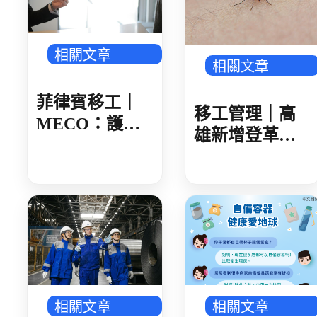
相關文章
相關文章
菲律賓移工｜
移工管理｜高
MECO：護照
雄新增登革熱
核發後 建議 30
確診 新住民母
日內領取
女感染 就診未
據實告知旅遊
史 遭開罰 1 萬
元
相關文章
相關文章