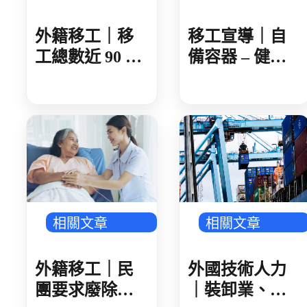
外籍移工｜移
移工宣導｜自
工總數近 90 萬
備容器 – 健康
製造業破 50 萬
愛地球-多國語
人 AI 產業鏈領
頭 金屬、機械
傳產回溫
相關文章
相關文章
外籍移工｜民
外國技術人力
團要求廢除家
｜裝卸業、集