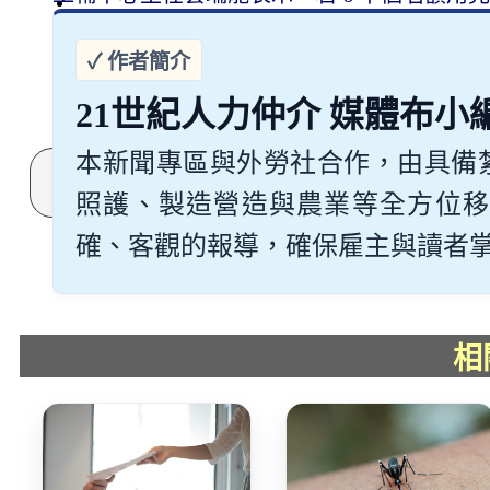
常見問題
關於我們
案例分享
歷年評鑑成績
21世紀人力仲介 媒體布小
失聯協尋
本新聞專區與外勞社合作，由具備
搜
尋
照護、製造營造與農業等全方位移
確、客觀的報導，確保雇主與讀者掌握最
相