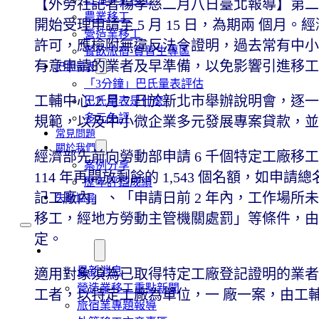
【外勞社記者楊孝慈二月八日臺北報導】第二階段
農業移工
開始受理申請至 5 月 15 日，為期兩 個
營造業移工
許可，應檢附無違反法令證明，過去常有中小
餐飲旅宿-實習生專區
有意申請的業者及早準備，以免影響引進移
巴氏量表
「3分鐘」巴氏量表評估
工輔中心 2 月 7 日於新北市舉辦說明會，
巴氏量表是什麼?
多元免評
規範，以及中小微企業多元發展專案貸款，
常見問題
關於我們
經濟部先前向勞動部申請 6 千個特定工廠移工名額
案例分享
114 年再開放剩餘的 1,543 個名額，
歷年評鑑成績
記工廠內」、「申請日前 2 年內，工作場所
失聯協尋
移工，經地方勞動主管機關處罰」等條件，由工
定。
移工新聞
最新消息
適用對象須為已取得特定工廠登記證明的業者
營造業移工重點新聞
工者，以特定工廠為單位，一 廠一案，由工
旅宿業專題報導