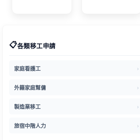
看移工遞補等
散站外技人力
待期 勞動部攜
說明會 業者反
手衛福部 減輕
映盼技術資格
家庭照顧負擔
更詳細明確
📋
各類移工申請
家庭看護工
外籍家庭幫傭
製造業移工
旅宿中階人力