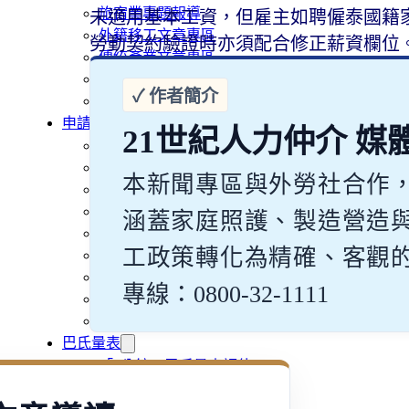
旅宿業專題報導
未適用基本工資，但雇主如聘僱泰國籍家
外籍移工文章專區
勞動契約驗證時亦須配合修正薪資欄位
傳統產業文章專區
外籍看護文章專區
懶人包｜廢棄物處理與回收業
申請專區
21世紀人力仲介 媒
家庭幫傭
家庭看護
本新聞專區與外勞社合作
機構看護
資源回收業移工
涵蓋家庭照護、製造營造
製造業移工
工政策轉化為精確、客觀
白領專業移工
農業移工
專線：0800-32-1111
營造業移工
餐飲旅宿-實習生專區
巴氏量表
「3分鐘」巴氏量表評估
巴氏量表是什麼?