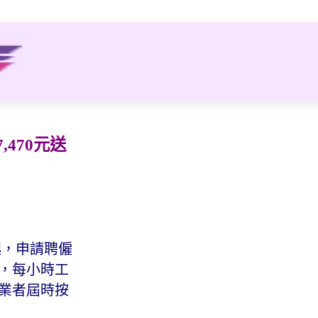
470元送
起，申請聘僱
元，每小時工
介業者屆時按