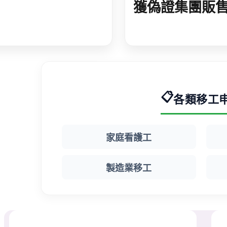
獲偽證集團販
評 大型仲介實施實
留證 初估逾 60
檢查
假證件在臺非
📋
各類移工
家庭看護工
製造業移工