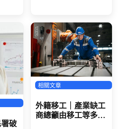
時間?例假日、休息
多國
日、休假日與特別休
假的規定為何?
相關文章
外籍移工｜產業缺工
商總籲由移工等多方
民署破
推進