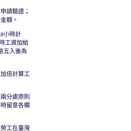
處申請驗證；
費金額。
天8小時計
小時工資加給
捨五入後為
。
，加倍計算工
雄兩分處原則
件時留意各欄
事勞工在臺灣