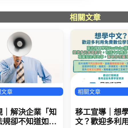
相關文章
關文章
相關文章
規｜解決企業「知
移工宣導｜想
法規卻不知道如何
文？歡迎多利