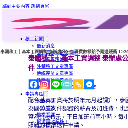
跳到主要內容
跳到頁尾
移工新聞
最新消息
泰國移工｜基本工資調整 泰辦處公告加班費數額給予兩週緩衝 12/20起
營造業移工重點新聞
泰國移工｜基本工資調整 泰辦處公告加
旅宿業專題報導
外籍移工文章專區
件
傳統產業文章專區
外籍看護文章專區
懶人包｜廢棄物處理與回收業
申請專區
配合基本工資將於明年元月起調升，泰國貿
家庭幫傭
家庭看護
泰國勞工文件認證的薪資及加班費，也應
機構看護
資為114.45元，平日加班前兩小時，
資源回收業移工
照新的標準送件申請。