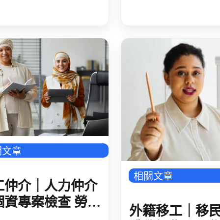
行」 勞動部推職
數位學習課程-
霸凌防治手冊與配
語
措施
關文章
相關文章
工仲介｜人力仲介
個資專案檢查 勞動
外籍移工｜移
動 7/31 前線上