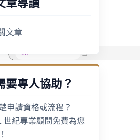
文章導讀
多元免評
常見問題
關於我們
案例分享
關文章
A級人力仲介廣告
失聯協尋
搜
尋
需要專人協助？
楚申請資格或流程？
21 世紀專業顧問免費為您
！