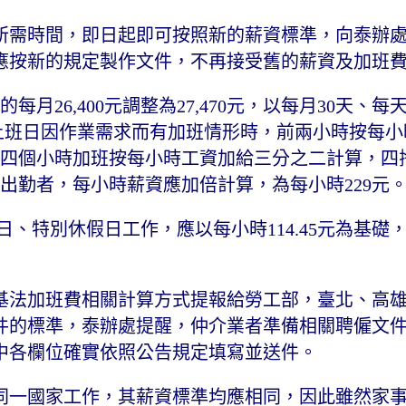
所需時間，即日起即可按照新的薪資標準，向泰辦
律應按新的規定製作文件，不再接受舊的薪資及加班
每月26,400元調整為27,470元，以每月30天、每
正常上班日因作業需求而有加班情形時，前兩小時按每
至四個小時加班按每小時工資加給三分之二計算，四
工出勤者，每小時薪資應加倍計算，為每小時229元
日、特別休假日工作，應以每小時114.45元為基礎
基法加班費相關計算方式提報給勞工部，臺北、高
件的標準，泰辦處提醒，仲介業者準備相關聘僱文
中各欄位確實依照公告規定填寫並送件。
同一國家工作，其薪資標準均應相同，因此雖然家