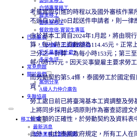
製造業移工
白領專業移工
考量實際引進的時程以及國外審核作業
農業移工
不過自12月20日起送件申請者，則一
營造業移工
餐飲旅宿-實習生專區
由於基本工資自2024年1月起，將由現行的
巴氏量表
算，每小時工資數額為114.45元。
「3分鐘」巴氏量表評估
巴氏量表是什麼?
三分之一計算，為每小時153元；第三
多元免評
每小時191元。因天災事變雇主要求勞
常見問題
關於我們
而勞動契約第5.4條，泰國勞工於國定假
案例分享
資。
A級人力仲介廣告
失聯協尋
勞工處日前已將臺灣基本工資調整及勞
上將同步採用此項原則作為審查認證文
位金額的正確性，於勞動契約及資料表
移工新聞
最新消息
此外，由於泰國政府規定，所有工人在
營造業移工重點新聞