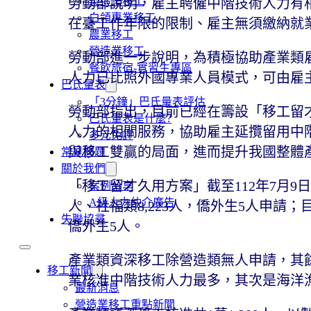
製造業移工
勞動部說明，雇主聘僱中階技術人力有
白領專業移工
在臺工作年限的限制、雇主無須繳納就
農業移工
營造業移工
勞動部進一步說明，為積極協助產業類
餐飲旅宿-實習生專區
人力已比照外國專業人員模式，可由雇
巴氏量表
「3分鐘」巴氏量表評估
勞動部指出，目前已經在籌設「移工留
巴氏量表是什麼?
人力的相關服務，協助雇主延攬留用中
多元免評
與移工雙贏的局面，進而提升我國整體
常見問題
關於我們
「移工留才久用方案」截至112年7月9日止
案例分享
A級人力仲介廣告
人、社福類8,223人，僑外生5人申請；目前
失聯協尋
僑外生5人。
產業類資深移工除營造類無人申請，其
移工新聞
業核准中階技術人力最多，其次是海洋
最新消息
營造業移工重點新聞