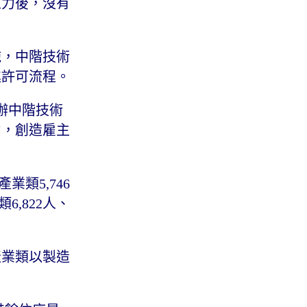
人力後，沒有
施，中階技術
進許可流程。
辦中階技術
力，創造雇主
業類5,746
6,822人、
產業類以製造