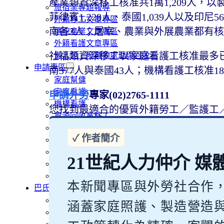
產業類資深移工核准共1萬1,209人，以
旅宿業專題報導
菲律賓1,228人、泰國1,039人以及印
外籍移工文章專區
南各3人；屠宰、農業與外展農業都有核
傳統產業文章專區
外籍看護文章專區
社福類資深移工以家庭看護工核准最多已逾6
懶人包｜廢棄物處理與回收業
申請專區
南377人與泰國43人；機構看護工核准1
家庭幫傭
家庭看護
申請外勞
專家(02)2765-1111
機構看護
您找到最適合的優質外籍勞工／監護工
資源回收業移工
製造業移工
白領專業移工
農業移工
21世紀人力仲介 媒
營造業移工
餐飲旅宿-實習生專區
本新聞專區與外勞社合作
巴氏量表
「3分鐘」巴氏量表評估
涵蓋家庭照護、製造營造
巴氏量表是什麼?