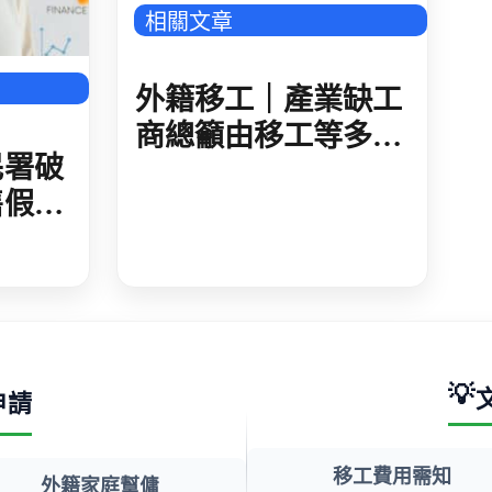
相關文章
外籍移工｜產業缺工
商總籲由移工等多方
民署破
推進
售假居
 人藉
法工作
💡
申請
移工費用需知
外籍家庭幫傭