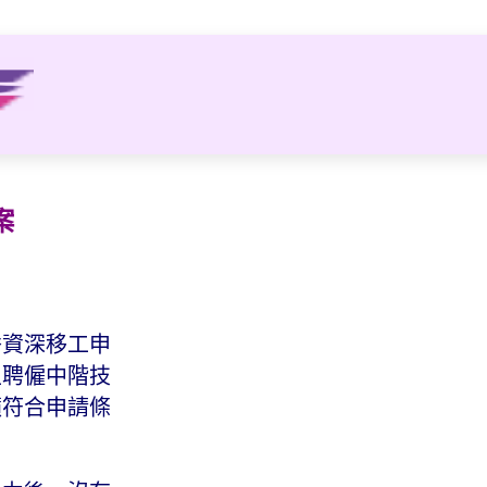
案
秀資深移工申
主聘僱中階技
籲符合申請條