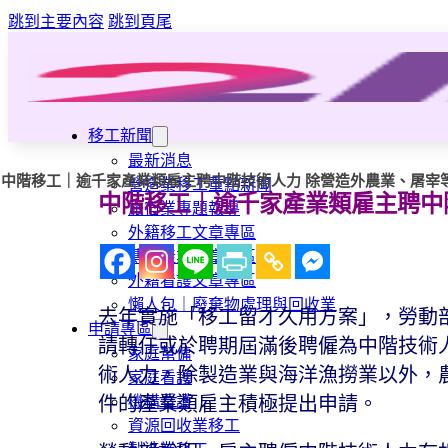
跳到主要內容
跳到頁尾
移工新聞
最新消息
中階移工｜逾千家產業類雇主聘中階技術人力 除營造外農業、屠宰
營造業移工重點新聞
中階移工｜逾千家產業類雇主聘中
旅宿業專題報導
外籍移工文章專區
傳統產業文章專區
外籍看護文章專區
懶人包｜廢棄物處理與回收業
去年實施「移工留才久用方案」，勞動
申請專區
請轉任或於聘期屆滿後聘僱為中階技術
家庭幫傭
術人力，除製造業與海洋漁撈業以外，
家庭看護
機構看護
件的產業類雇主積極提出申請。
資源回收業移工