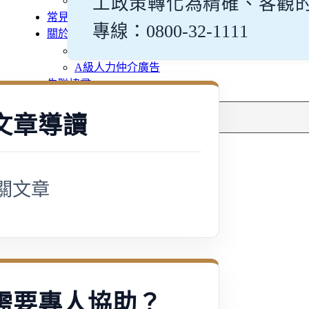
工政策轉化為精確、客觀
多元免評
常見問題
專線：0800-32-1111
關於我們
案例分享
A級人力仲介廣告
失聯協尋
搜
文章導讀
尋
關文章
需要專人協助？