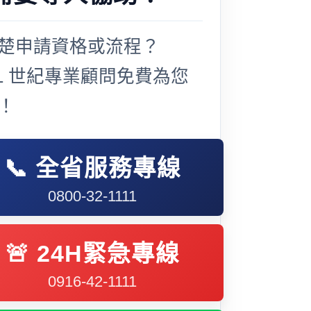
楚申請資格或流程？
21 世紀專業顧問免費為您
！
📞 全省服務專線
0800-32-1111
🚨 24H緊急專線
0916-42-1111