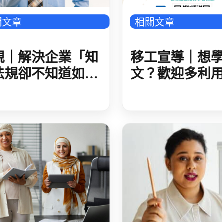
關文章
相關文章
規｜解決企業「知
移工宣導｜想
法規卻不知道如何
文？歡迎多利
行」 勞動部推職
數位學習課程-
霸凌防治手冊與配
語
措施