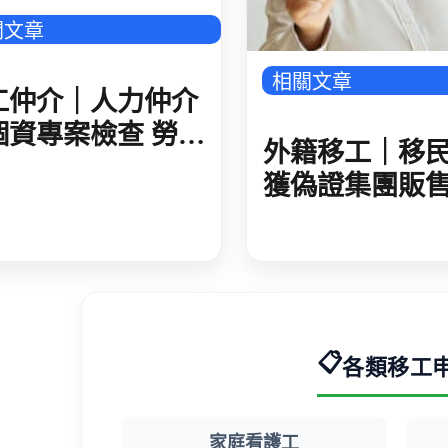
關文章
相關文章
工仲介｜人力仲介
個資專案檢查 勞動
外籍移工｜移
動 7/31 前線上
獲偽證集團販
評 大型仲介實施實
留證 初估逾 60
檢查
假證件在臺非
📋
各類移工
家庭看護工