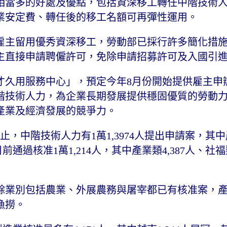
相當多的好處及優點，包括資深移工轉任中階技術
業安定費、轉任後的移工名額可再彈性運用。
雇主留用優秀資深移工，勞動部已採行許多簡化措
主直接申請聘僱許可，免除申請招募許可及入國引
才久用服務中心」，預定今年8月份開始提供雇主申
階技術人力，為企業長期發展提供穩固優質的勞動
產業及經濟發展的競爭力。
，中階技術人力有1萬1,3974人提出申請案，其中產
通過核准1萬1,214人，其中產業類4,387人、社福類
餘業別包括農業、外展農務與屠宰都已有核准案，
漁撈。