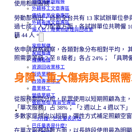
旅宿業專題報導
使用相關服務。
外籍移工文章專區
傳統產業文章專區
勞動部指出，目前全台共有 13 家試辦單位參
外籍看護文章專區
過七成。人力配置方面，各試辦單位共聘僱 10
懶人包｜廢棄物處理與回收業
籍 44 人。
申請專區
家庭幫傭
依申請資格觀察，各類對象分布相對平均， 
家庭看護
照需要等級 2 至 8 級者」各占 24%； 「
機構看護
資源回收業移工
製造業移工
身障、重大傷病與長照需
白領專業移工
農業移工
營造業移工
從服務期間分析，民眾使用以短期照顧為主， 其
餐飲旅宿-實習生專區
「單次服務」占 38%；「2 週以上 4 週以下
巴氏量表
多數家庭傾向以短期、彈性方式補足照顧空
「3分鐘」巴氏量表評估
巴氏量表是什麼?
在單次服務時數方面，以長時段使用最為明顯。「