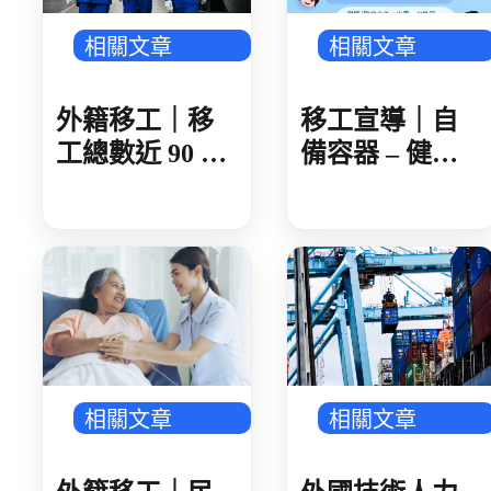
相關文章
相關文章
外籍移工｜移
移工宣導｜自
工總數近 90 萬
備容器 – 健康
製造業破 50 萬
愛地球-多國語
人 AI 產業鏈領
頭 金屬、機械
傳產回溫
相關文章
相關文章