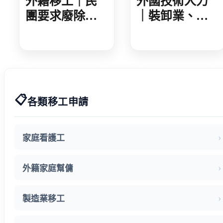
外籍移工｜民
外國技術人力
團要求廢除家
｜裝卸業、集
看移工遞補等
散站外技人力
待期 勞動部攜
說明會 業者反
手衛福部 減輕
映盼技術資格
家庭照顧負擔
更詳細明確
📋
各類移工申請
家庭看護工
外籍家庭幫傭
製造業移工