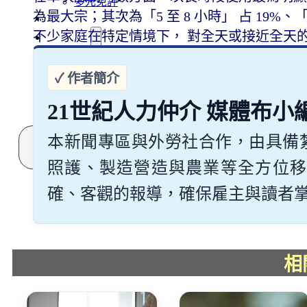
多元免評
為最大宗；其次為「5 至 8 小時」 占 19%、「
常見問題
不少家庭在特定情境下， 對全天或接近全天
關於我們
服務據點
案例分享
歷年評鑑成績
失聯協尋
21世紀人力仲介 媒體布小
搜
本新聞專區與外勞社合作，由具備
尋
照護、製造營造與農業等全方位移
確、客觀的報導，確保雇主與讀者掌握最
相