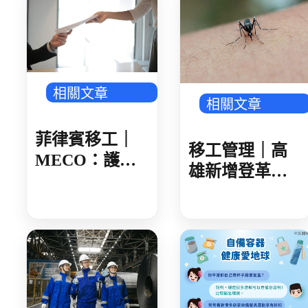
相關文章
相關文章
菲律賓移工｜
移工管理｜高
MECO：護照
雄新增登革熱
核發後 建議 30
確診 新住民母
日內領取
女感染 就診未
據實告知旅遊
史 遭開罰 1 萬
元