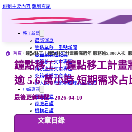
跳到主要內容
跳到頁尾
移工新聞
最新消息
營造業移工重點新聞
/
🏠
首頁
鐘點移工｜鐘點移工計畫將滿週年 服務逾5,800人次 服
旅宿業專題報導
外籍移工文章專區
鐘點移工｜鐘點移工計畫將滿
傳統產業文章專區
外籍看護文章專區
逾 5.6 萬小時 短期需求
懶人包｜廢棄物處理與回收業
申請專區
家庭幫傭
最後更新時間 : 2026-04-10
家庭看護
機構看護
資源回收業移工
文章目錄
製造業移工
白領專業移工