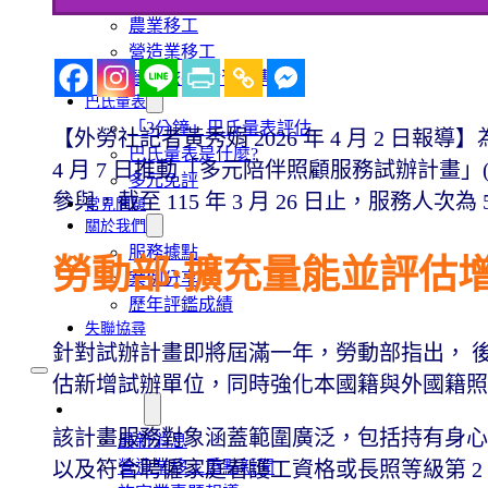
農業移工
營造業移工
餐飲旅宿-實習生專區
巴氏量表
「3分鐘」巴氏量表評估
【外勞社記者黃秀娟 2026 年 4 月 2 日
巴氏量表是什麼?
4 月 7 日推動「多元陪伴照顧服務試辦計畫」(
多元免評
參與，截至 115 年 3 月 26 日止，服務人次為 5
常見問題
關於我們
服務據點
勞動部:擴充量能並評估
案例分享
歷年評鑑成績
失聯協尋
針對試辦計畫即將屆滿一年，勞動部指出， 
估新增試辦單位，同時強化本國籍與外國籍
移工新聞
該計畫服務對象涵蓋範圍廣泛，包括持有身心
最新消息
以及符合聘僱家庭看護工資格或長照等級第 2
營造業移工重點新聞