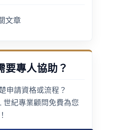
關文章
需要專人協助？
楚申請資格或流程？
21 世紀專業顧問免費為您
！