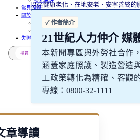
多元免評
以達健康老化、在地安老、安寧善終的
常見問題
關於我們
案例分享
A級人力仲介廣告
21世紀人力仲介 媒
失聯協尋
搜
本新聞專區與外勞社合作
尋
涵蓋家庭照護、製造營造
工政策轉化為精確、客觀
專線：0800-32-1111
文章導讀