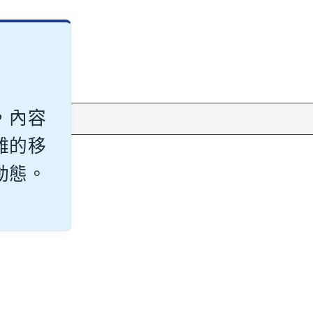
，內容
雜的移
動態。