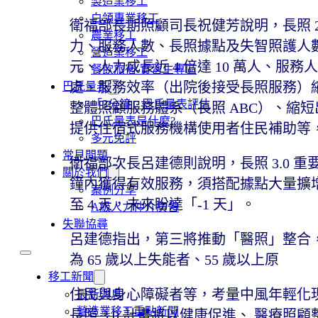
製造業移工
白領專業移工
衛福部長期照顧司長祝健芳說明，長照 2
農業移工
力、服務人數、長照據點及失智照護人數皆有顯
營造業移工
元、人力成長近 4 倍達 10 萬人、服務人數成長
餐飲旅宿-實習生專區
處、服務效率（出院後接受長照服務）縮短
巴氏量表
「3分鐘」巴氏量表評估
整體照顧服務體系（長照 ABC）、縮
巴氏量表是什麼?
提供住宿式服務機構使用者住民補助等，
多元免評
常見問題
衛福部次長呂建德則說明，長照 3.0 重要
關於我們
鐘內獲得有效服務，須搭配據點大量擴增；
案例分享
至 4 天，未來盼達「-1 天」。
A級人力仲介廣告
失聯協尋
呂建德指出，第三將推動「醫照」整合
為 65 歲以上失能者、55 歲以上原
移工新聞
住民與身心障礙者等，考量中風年輕化現
最新消息
營造業移工重點新聞
長照 3.0 計畫將以健康促進、 醫療