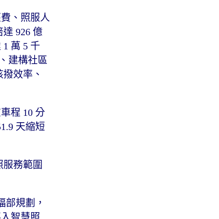
經費、照服人
 926 億
 萬 5 千
制、建構社區
核撥效率、
程 10 分
.9 天縮短
照服務範圍
福部規劃，
導入智慧照