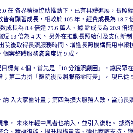
.0 在 各界積極協助推動下，已有具體進展，長照
著成長，相較於 105 年，經費成長為 18.7 倍達
為 8.4 倍達 75.6 萬人、據 點成長為 20.9 倍達 1
 13 倍為 4 天。 另外在推動長照給付及支付新
短出院後取得長照服務時間、增進長照機構費用申報
個案整體服務滿意度近 9 成。
目標有 4 個，首先是「10 分鐘照顧圈」，讓民眾在車
第二力拚「離院後長照服務零時差」， 現已從 51
，納 入大家醫計畫；第四為擴大服務人數，當前長
象， 未來年輕中風者也納入，並引入復能。 據衛
照顧整合、積極復能、提升機構量能、強化家庭支持、