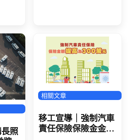
名 勞資代表不得委託
代理
543_廣告_封底_4
相關文章
移工宣導｜強制汽車
責任保險保險金金額
構長照
提高至300萬元-多國