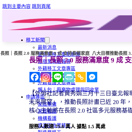
跳到主要內容
跳到頁尾
移工新聞
最新消息
長照｜長照 2.0 服務滿意度 9 成 支持長照家庭 八大目標推動長照 3.0
營造業移工重點新聞
長照｜長照 2.0 服務滿意度 9 成 
旅宿業專題報導
外籍移工文章專區
傳統產業文章專區
外籍看護文章專區
懶人包｜廢棄物處理與回收業
【外勞社記者黃秀娟三月十三日臺北報導】
申請專區
未來展望」，推動長照計畫已近 20 年，長照
家庭幫傭
核心主軸將在長照 2.0 社區多元服
家庭看護
機構看護
資源回收業移工
服務人數達 75.6 萬人 據點 1.5 萬處