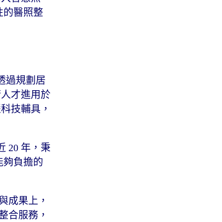
性的醫照整
會透過規劃居
術人才進用於
慧科技輔具，
20 年，秉
能夠負擔的
礎與成果上，
照整合服務，