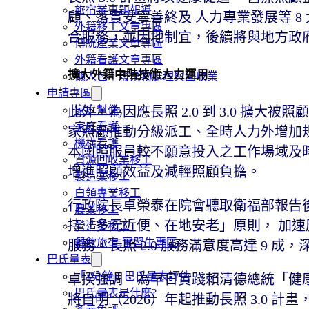
旅宿業專題報導
顧、落實安寧善終及 人力專業發展等 
外籍移工文章專區
合服務，並因地制宜，後續將與地方政
傳統產業文章專區
外籍看護文章專區
擴大外籍中階技術人力運用
懶人包｜廢棄物處理與回收業
申請專區
家庭幫傭
此外，為因應長照 2.0 到 3.0 擴
家庭看護
家照顧推動分級派工、全時人力外增加
機構看護
本國照服員較不願意投入之工作場域及
資源回收業移工
增進照顧效益及減輕照顧負擔。
製造業移工
白領專業移工
行政院長卓榮泰在院會聽取衛福部報告後表
農業移工
持「多元近便、在地安老」原則， 加
營造業移工
餐飲旅宿-實習生專區
服務，長照 2.0 服務滿意度高達 9 成
巴氏量表
「3分鐘」巴氏量表評估
卓揆強調，為早日實踐賴清德總統「健康
巴氏量表是什麼?
將自明（2026）年起推動長照 3.0