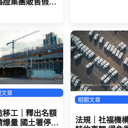
偽證集團販售假居
 初估逾 60 人藉
證件在臺非法工作
關文章
相關文章
造移工｜釋出名額
法規｜社福機
請爆量 國土署停止