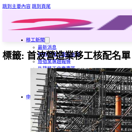
跳到主要內容
跳到頁尾
移工新聞
最新消息
標籤:
首波營造業移工核配名單
營造業移工重點新聞
旅宿業專題報導
外籍移工文章專區
傳統產業文章專區
外籍看護文章專區
懶人包｜廢棄物處理與回收業
申請專區
家庭幫傭
家庭看護
機構看護
資源回收業移工