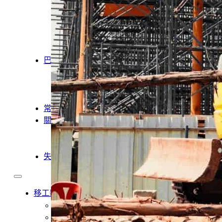
製造業移工
白領專業移工
農業移工
營造業移工
餐飲旅宿-實習生專區
巴氏量表
「3分鐘」巴氏量表評估
巴氏量表是什麼?
多元免評
常見問題
關於我們
案例分享
A級人力仲介廣告
失聯協尋
移工新聞
最新消息
營造業移工重點新聞