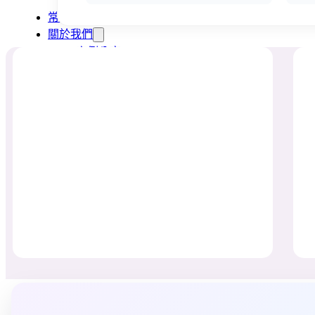
多元免評
常見問題
關於我們
案例分享
A級人力仲介廣告
失聯協尋
搜尋