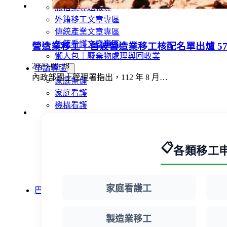
旅宿業專題報導
外籍移工文章專區
傳統產業文章專區
外籍看護文章專區
營造業移工｜首波營造業移工核配名單出爐 57
懶人包｜廢棄物處理與回收業
2023-09-28
申請專區
內政部國土管理署指出，112 年 8 月…
家庭幫傭
家庭看護
機構看護
資源回收業移工
製造業移工
白領專業移工
📋
各類移工
農業移工
營造業移工
餐飲旅宿-實習生專區
家庭看護工
巴氏量表
「3分鐘」巴氏量表評估
巴氏量表是什麼?
製造業移工