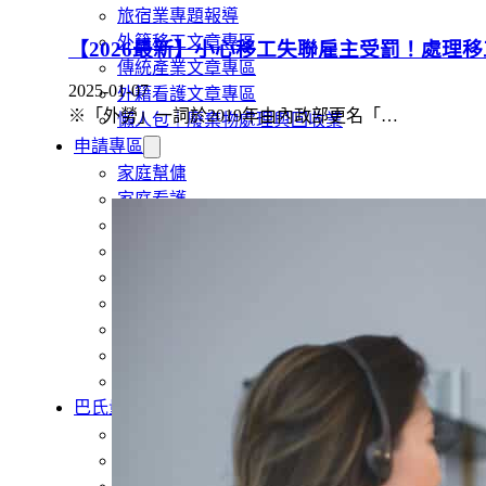
旅宿業專題報導
外籍移工文章專區
【2026最新】小心移工失聯雇主受罰！處理移
傳統產業文章專區
2025-01-07
外籍看護文章專區
※「外勞」一詞於2019年由內政部更名「…
懶人包｜廢棄物處理與回收業
申請專區
家庭幫傭
家庭看護
機構看護
資源回收業移工
製造業移工
白領專業移工
農業移工
營造業移工
餐飲旅宿-實習生專區
巴氏量表
「3分鐘」巴氏量表評估
巴氏量表是什麼?