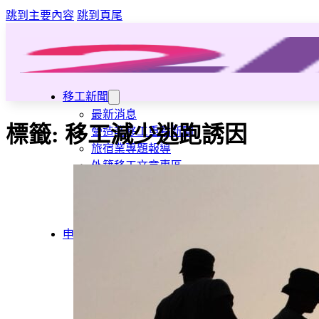
跳到主要內容
跳到頁尾
移工新聞
最新消息
標籤:
移工減少逃跑誘因
營造業移工重點新聞
旅宿業專題報導
外籍移工文章專區
傳統產業文章專區
外籍看護文章專區
懶人包｜廢棄物處理與回收業
申請專區
家庭幫傭
家庭看護
機構看護
資源回收業移工