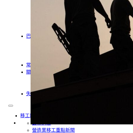
製造業移工
白領專業移工
農業移工
營造業移工
餐飲旅宿-實習生專區
巴氏量表
「3分鐘」巴氏量表評估
巴氏量表是什麼?
多元免評
常見問題
關於我們
案例分享
A級人力仲介廣告
失聯協尋
移工新聞
最新消息
營造業移工重點新聞