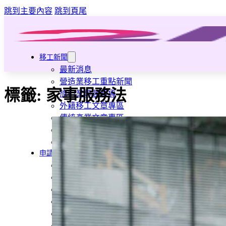
跳到主要內容
跳到頁尾
移工新聞
最新消息
營造業移工重點新聞
標籤:
家事服務法
旅宿業專題報導
外籍移工文章專區
傳統產業文章專區
外籍看護文章專區
懶人包｜廢棄物處理與回收業
申請專區
家庭幫傭
家庭看護
機構看護
資源回收業移工
製造業移工
白領專業移工