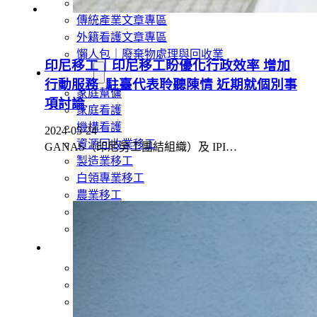
外籍移工文章專區
傳統產業文章專區
外籍看護文章專區
懶人包｜廢棄物處理與回收業
印尼移工｜印尼移工盼優化行政效率 增加
申請專區
行動服務 駐臺代表聆聽陳情 近期就個別事
家庭幫傭
項討論
家庭看護
機構看護
2024-05-24
資源回收業移工
GANAS（印尼勞工團結組織）及 IPI…
製造業移工
白領專業移工
農業移工
營造業移工
餐飲旅宿-實習生專區
巴氏量表
「3分鐘」巴氏量表評估
巴氏量表是什麼?
多元免評