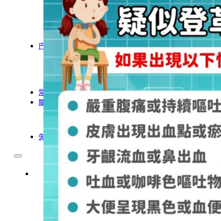
農業移工
營造業移工
餐飲旅宿-實習生專區
巴氏量表
「3分鐘」巴氏量表評估
巴氏量表是什麼?
多元免評
常見問題
關於我們
案例分享
歷年評鑑成績
失聯協尋
移工新聞
最新消息
營造業移工重點新聞
旅宿業專題報導