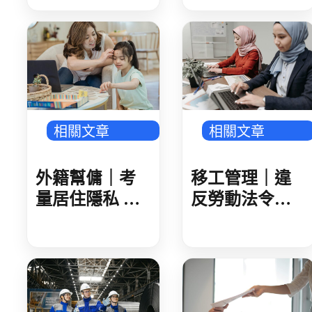
待期 勞動部攜
說明會 業者反
手衛福部 減輕
映盼技術資格
家庭照顧負擔
更詳細明確
相關文章
相關文章
外籍幫傭｜考
移工管理｜違
量居住隱私 簡
反勞動法令雇
化外籍家庭幫
主查詢系統改
傭求才文件
版 雇主違法紀
錄無下架期限
永久公開