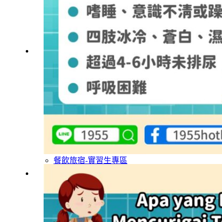
外籍移工文章專區
傳統產業文章專區
外籍看護文章專區
懶人包｜廢棄物處理與回收業
申請專區
家庭幫傭
家庭看護
機構看護
資源回收業移工
製造業移工
白領專業移工
農業移工
營造業移工
餐飲旅宿-實習生專區
巴氏量表
「3分鐘」巴氏量表評估
巴氏量表是什麼?
多元免評