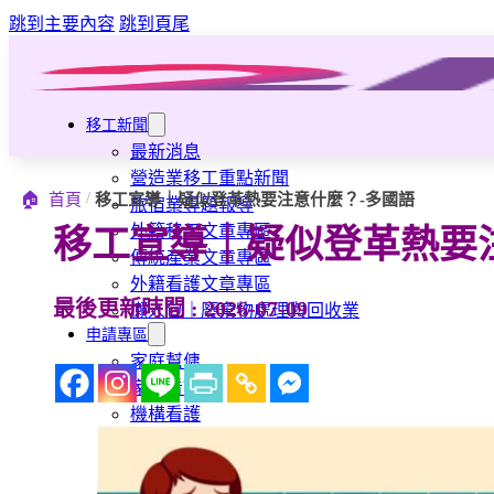
跳到主要內容
跳到頁尾
移工新聞
最新消息
營造業移工重點新聞
/
🏠
首頁
移工宣導｜疑似登革熱要注意什麼？-多國語
旅宿業專題報導
外籍移工文章專區
移工宣導｜疑似登革熱要
傳統產業文章專區
外籍看護文章專區
最後更新時間 : 2026-07-09
懶人包｜廢棄物處理與回收業
申請專區
家庭幫傭
家庭看護
機構看護
資源回收業移工
製造業移工
白領專業移工