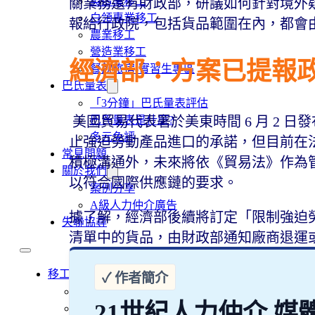
製造業移工
關業務還有財政部，研議如何針對境外
白領專業移工
報給行政院，包括貨品範圍在內，都會
農業移工
營造業移工
經濟部：方案已提報
餐飲旅宿-實習生專區
巴氏量表
「3分鐘」巴氏量表評估
巴氏量表是什麼?
美國貿易代表署於美東時間 6 月 2 日
多元免評
止強迫勞動產品進口的承諾，但目前在
常見問題
積極溝通外，未來將依《貿易法》作為
關於我們
以符合國際供應鏈的要求。
案例分享
A級人力仲介廣告
據了解，經濟部後續將訂定「限制強迫
失聯協尋
清單中的貨品，由財政部通知廠商退運
移工新聞
最新消息
21世紀人力仲介 媒
營造業移工重點新聞