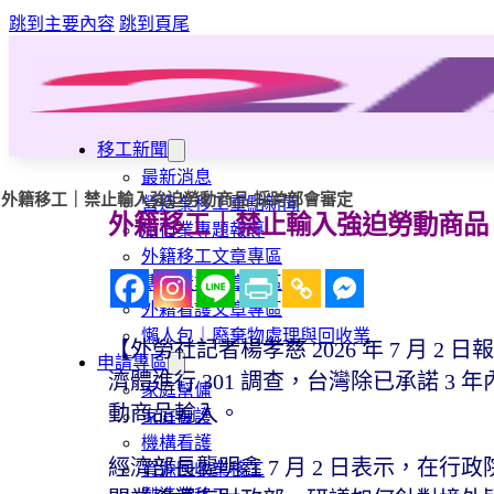
跳到主要內容
跳到頁尾
移工新聞
最新消息
外籍移工｜禁止輸入強迫勞動商品 採跨部會審定
營造業移工重點新聞
外籍移工｜禁止輸入強迫勞動商品
旅宿業專題報導
外籍移工文章專區
傳統產業文章專區
外籍看護文章專區
懶人包｜廢棄物處理與回收業
【外勞社記者楊孝慈 2026 年 7 月 
申請專區
濟體進行 301 調查，台灣除已承諾 
家庭幫傭
動商品輸入。
家庭看護
機構看護
經濟部長龔明鑫 7 月 2 日表示，在
資源回收業移工