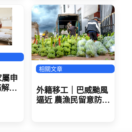
相關文章
家屬申
務解
外籍移工｜巴威颱風
準與法
逼近 農漁民留意防災
措施 加強農作防護
海上船隻應儘速進港