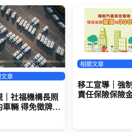
543_廣告_封底_4
相關文章
關文章
移工宣導｜強
責任保險保險
規｜社福機構長照
提高至300萬元
約車輛 得免徵牌照
語