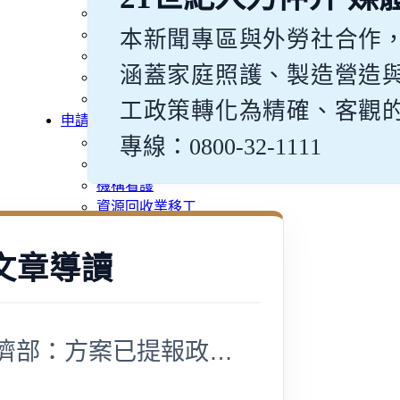
旅宿業專題報導
外籍移工文章專區
本新聞專區與外勞社合作
傳統產業文章專區
涵蓋家庭照護、製造營造
外籍看護文章專區
懶人包｜廢棄物處理與回收業
工政策轉化為精確、客觀
申請專區
專線：0800-32-1111
家庭幫傭
家庭看護
機構看護
資源回收業移工
製造業移工
白領專業移工
文章導讀
農業移工
營造業移工
餐飲旅宿-實習生專區
巴氏量表
經濟部：方案已提報政院 等待公告
「3分鐘」巴氏量表評估
巴氏量表是什麼?