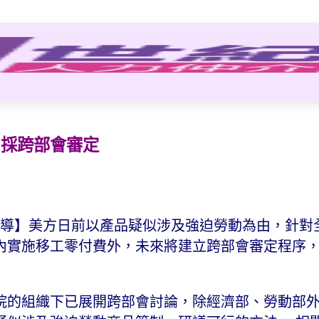
 採跨部會審定
2 日報導】美方日前以產品疑似涉及強迫勞動為由，針對全
3 年內實施移工零付費外，未來將建立跨部會審定程序
行政院的組織下已展開跨部會討論，除經濟部、勞動部外