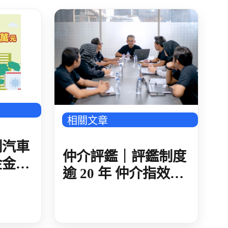
相關文章
制汽車
仲介評鑑｜評鑑制度
金金額
逾 20 年 仲介指效益
-多國
有限 納入公平招募
指標 超過八成不認同