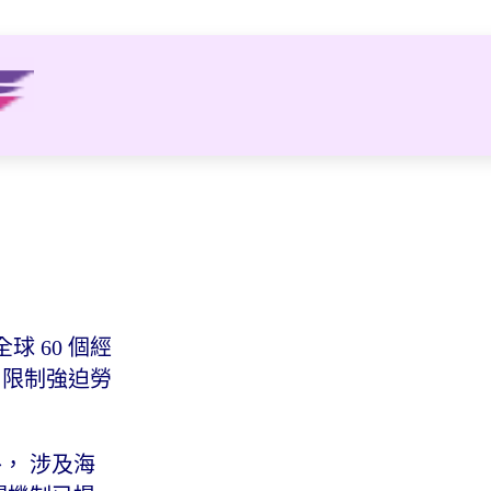
球 60 個經
，限制強迫勞
， 涉及海