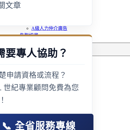
多元免評
關文章
常見問題
關於我們
案例分享
A級人力仲介廣告
失聯協尋
搜
需要專人協助？
尋
楚申請資格或流程？
21 世紀專業顧問免費為您
！
📞 全省服務專線