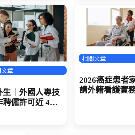
癌症患者家屬申請外籍看護實務解析
相關文章
關文章
2026癌症患者
請外籍看護實
外生｜外國人專技
析：免評估標
作聘僱許可近 4
規懶人包
 今年卻放緩與去
期差 10 倍