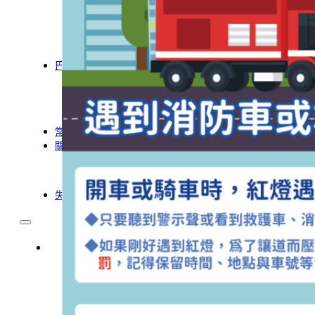
農業移工
營造業移工
餐飲旅宿-實習生專區
巴氏量表
「3分鐘」巴氏量表評估
巴氏量表是什麼?
多元免評
常見問題
關於我們
案例分享
歷年評鑑成績
失聯協尋
移工新聞
最新消息
營造業移工重點新聞
旅宿業專題報導