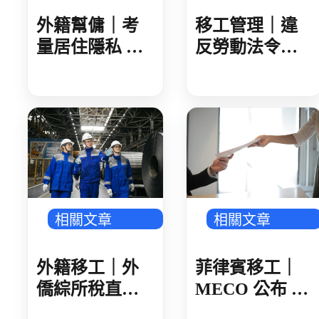
外籍幫傭｜考
移工管理｜違
量居住隱私 簡
反勞動法令雇
化外籍家庭幫
主查詢系統改
傭求才文件
版 雇主違法紀
錄無下架期限
永久公開
相關文章
相關文章
外籍移工｜外
菲律賓移工｜
僑綜所稅直撥
MECO 公布 8
退稅 第一批 8/3
月份週日服務