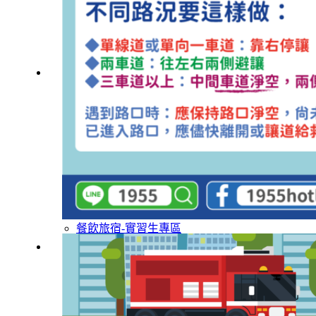
外籍移工文章專區
傳統產業文章專區
外籍看護文章專區
懶人包｜廢棄物處理與回收業
申請專區
家庭幫傭
家庭看護
機構看護
資源回收業移工
製造業移工
白領專業移工
農業移工
營造業移工
餐飲旅宿-實習生專區
巴氏量表
「3分鐘」巴氏量表評估
巴氏量表是什麼?
多元免評