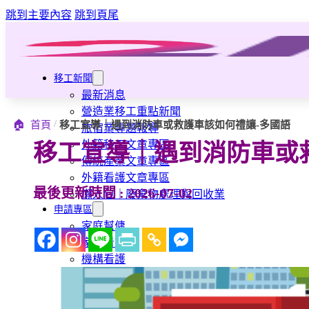
跳到主要內容
跳到頁尾
移工新聞
最新消息
營造業移工重點新聞
/
🏠
首頁
移工宣導｜遇到消防車或救護車該如何禮讓-多國語
旅宿業專題報導
外籍移工文章專區
移工宣導｜遇到消防車或
傳統產業文章專區
外籍看護文章專區
最後更新時間 : 2026-07-02
懶人包｜廢棄物處理與回收業
申請專區
家庭幫傭
家庭看護
機構看護
資源回收業移工
製造業移工
白領專業移工