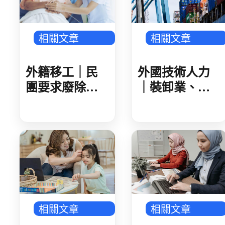
相關文章
相關文章
外籍移工｜民
外國技術人力
團要求廢除家
｜裝卸業、集
看移工遞補等
散站外技人力
待期 勞動部攜
說明會 業者反
手衛福部 減輕
映盼技術資格
家庭照顧負擔
更詳細明確
相關文章
相關文章