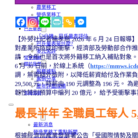
農業移工
營造業移工
餐飲旅宿-實習生專區
巴氏量表
「3分鐘」巴氏量表評估
【外勞社記者楊孝慈 2026 年 6 月 24
巴氏量表是什麼?
對產業所造成的衝擊，經濟部及勞動部合作推
多元免評
請，今年也是首次將外籍移工納入補貼對象。
常見問題
關於我們
6 月 30 日前，於線上系統（
https://mmws.icd
服務據點
調，無需額外檢附，以降低薪資給付及作業負擔。 最
案例分享
29,500 元，時薪由 190 元調整為 19
歷年評鑑成績
韌性特別預算中編列 20 億元， 給予受衝
失聯協尋
最長半年 全職員工每人 5,
移工新聞
最新消息
營造業移工重點新聞
根據經濟部產業發展署公告「受國際情勢及關