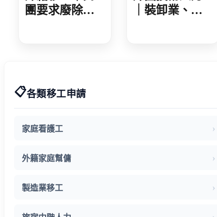
團要求廢除家
｜裝卸業、集
看移工遞補等
散站外技人力
待期 勞動部攜
說明會 業者反
手衛福部 減輕
映盼技術資格
家庭照顧負擔
更詳細明確
📋
各類移工申請
家庭看護工
外籍家庭幫傭
製造業移工