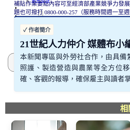
多元免評
補貼作業要點內容可至經濟部產業競爭力發展
常見問題
題也可撥打 0800-000-257（服務時間週一至
關於我們
服務據點
案例分享
歷年評鑑成績
21世紀人力仲介 媒體布小
失聯協尋
本新聞專區與外勞社合作，由具備
搜
尋
照護、製造營造與農業等全方位移
確、客觀的報導，確保雇主與讀者掌握最
相