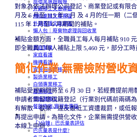
旅宿業專題報導
對象為依法辦理公司登記、商業登記或有限合夥登
外籍移工文章專區
月及 6 月至 115 年 3 月 及 4 月的任
傳統產業文章專區
115 年 1 月至 6 月期間的補貼。
外籍看護文章專區
懶人包｜廢棄物處理與回收業
申請專區
補貼金額方面，全職員工每人每月補貼 910 元
即全職員工每人補貼上限 5,460 元，部分工時員
家庭幫傭
家庭看護
機構看護
簡化作業 無需檢附營收
資源回收業移工
製造業移工
白領專業移工
補貼受理期間將至 6 月 30 日，若經費提
農業移工
申請者需留意稅籍登記（行業別代碼前兩碼為 
營造業移工
餐飲旅宿-實習生專區
有解散、歇業、違反最低工資遭裁罰，或低報
巴氏量表
再提出申請。為簡化文件，企業無需提供營收
「3分鐘」巴氏量表評估
本線上申辦。
巴氏量表是什麼?