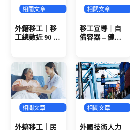
相關文章
相關文章
外籍移工｜移
移工宣導｜自
工總數近 90 萬
備容器 – 健康
製造業破 50 萬
愛地球-多國語
人 AI 產業鏈領
頭 金屬、機械
傳產回溫
相關文章
相關文章
外籍移工｜民
外國技術人力