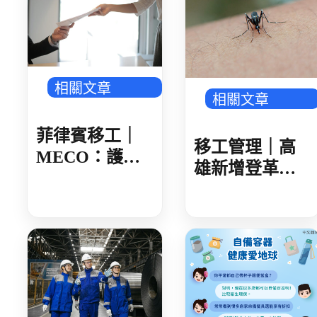
相關文章
相關文章
菲律賓移工｜
移工管理｜高
MECO：護照
雄新增登革熱
核發後 建議 30
確診 新住民母
日內領取
女感染 就診未
據實告知旅遊
史 遭開罰 1 萬
元