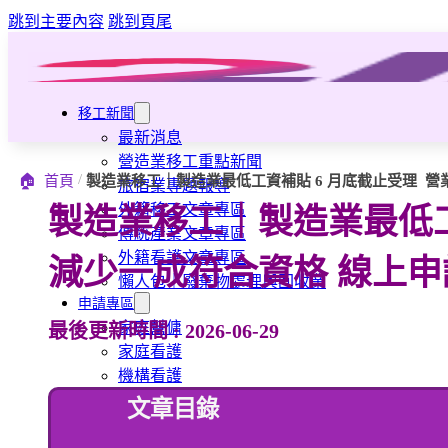
跳到主要內容
跳到頁尾
移工新聞
最新消息
營造業移工重點新聞
/
🏠
首頁
製造業移工｜製造業最低工資補貼 6 月底截止受理 營
旅宿業專題報導
外籍移工文章專區
製造業移工｜製造業最低工
傳統產業文章專區
外籍看護文章專區
減少一成符合資格 線上申
懶人包｜廢棄物處理與回收業
申請專區
家庭幫傭
最後更新時間 : 2026-06-29
家庭看護
機構看護
資源回收業移工
文章目錄
製造業移工
白領專業移工