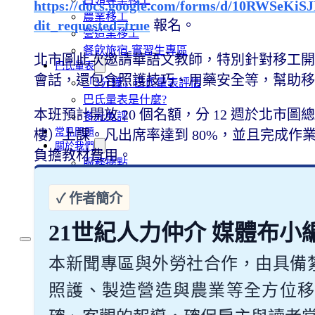
https://docs.google.com/forms/d/10RWSe
農業移工
dit_requested=true
報名。
營造業移工
餐飲旅宿-實習生專區
北市圖此次邀請華語文教師，特別針對移工開
巴氏量表
會話，還包含照護技巧、用藥安全等，幫助
「3分鐘」巴氏量表評估
巴氏量表是什麼?
本班預計開放 20 個名額，分 12 週於北市圖總
多元免評
常見問題
樓）上課。凡出席率達到 80%，並且完成
關於我們
負擔教材費用。
服務據點
案例分享
歷年評鑑成績
失聯協尋
21世紀人力仲介 媒體布小
本新聞專區與外勞社合作，由具備
移工新聞
最新消息
照護、製造營造與農業等全方位移
營造業移工重點新聞