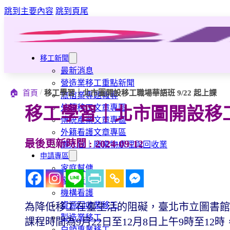
跳到主要內容
跳到頁尾
移工新聞
最新消息
營造業移工重點新聞
/
🏠
首頁
移工學習｜北市圖開設移工職場華語班 9/22 起上課
旅宿業專題報導
外籍移工文章專區
移工學習｜北市圖開設移工職
傳統產業文章專區
外籍看護文章專區
最後更新時間 : 2024-09-12
懶人包｜廢棄物處理與回收業
申請專區
家庭幫傭
家庭看護
機構看護
資源回收業移工
為降低移工在臺生活的阻礙，臺北市立圖書館
製造業移工
課程時間為9月22日至12月8日上午9時至12
白領專業移工