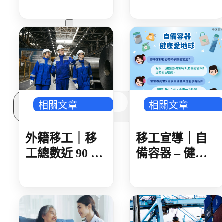
多元免評
日內領取
常見問題
女感染 就診未
關於我們
據實告知旅遊
服務據點
史 遭開罰 1 萬
案例分享
元
歷年評鑑成績
失聯協尋
搜
相關文章
相關文章
尋
外籍移工｜移
移工宣導｜自
工總數近 90 萬
備容器 – 健康
製造業破 50 萬
愛地球-多國語
人 AI 產業鏈領
頭 金屬、機械
傳產回溫