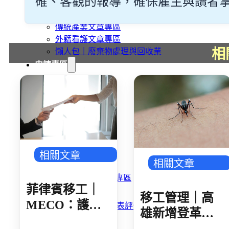
確、客觀的報導，確保雇主與讀者掌握最
旅宿業專題報導
外籍移工文章專區
傳統產業文章專區
外籍看護文章專區
相
懶人包｜廢棄物處理與回收業
申請專區
家庭幫傭
家庭看護
機構看護
資源回收業移工
製造業移工
白領專業移工
農業移工
相關文章
相關文章
營造業移工
餐飲旅宿-實習生專區
菲律賓移工｜
巴氏量表
移工管理｜高
MECO：護照
「3分鐘」巴氏量表評估
雄新增登革熱
巴氏量表是什麼?
核發後 建議 30
確診 新住民母