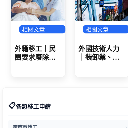
相關文章
相關文章
外籍移工｜民
外國技術人力
團要求廢除家
｜裝卸業、集
看移工遞補等
散站外技人力
待期 勞動部攜
說明會 業者反
手衛福部 減輕
映盼技術資格
家庭照顧負擔
更詳細明確
📋
各類移工申請
家庭看護工