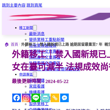
跳到主要內容
跳到頁尾
移工新聞
最新消息
營造業移工重點新聞
/
🏠
首頁
外籍移工｜禁入國新規已上路 逾期居留最重至7 年 親
旅宿業專題報導
外籍移工文章專區
外籍移工｜禁入國新規已上
傳統產業文章專區
外籍看護文章專區
女在臺可減半 法規成效尚
懶人包｜廢棄物處理與回收業
申請專區
家庭幫傭
最後更新時間 : 2024-05-22
家庭看護
機構看護
資源回收業移工
製造業移工
白領專業移工