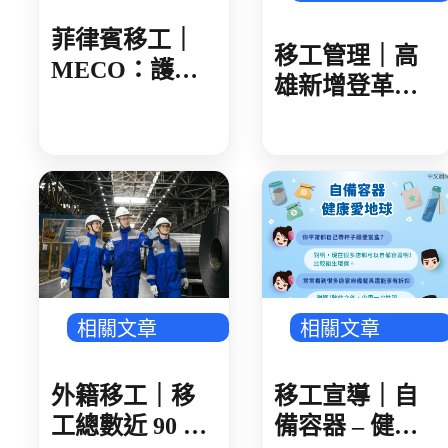
菲律賓移工｜
移工管理｜高
MECO：護照
雄新增登革熱
核發後 建議 30
確診 新住民母
日內領取
女感染 就診未
據實告知旅遊
史 遭開罰 1 萬
元
相關文章
相關文章
外籍移工｜移
移工宣導｜自
工總數近 90 萬
備容器 – 健康