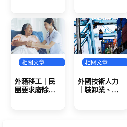
製造業破 50 萬
愛地球-多國語
人 AI 產業鏈領
頭 金屬、機械
傳產回溫
相關文章
相關文章
外籍移工｜民
外國技術人力
團要求廢除家
｜裝卸業、集
看移工遞補等
散站外技人力
待期 勞動部攜
說明會 業者反
手衛福部 減輕
映盼技術資格
家庭照顧負擔
更詳細明確