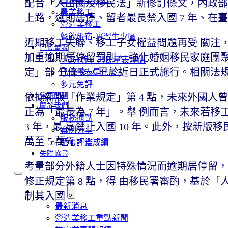
配合「入出國及移民法」新修訂條文，內政部
農業移工
上路，逾期居停、留者最長禁入國 7 年、在
營造業移工
餐飲旅宿-實習生專區
近期移工失聯、移工子女權益問題再受 關注
巴氏量表
加重逾期居停留罰則、 強化婚姻移民家庭團
「3分鐘」巴氏量表評估
定」部 分條文，已於近日正式施行。相關法
巴氏量表是什麼?
多元免評
依據新版「作業規定」第 4 點，未來外國人曾
常見問題
關於我們
正為「最長為 7 年」。舉 例而言，未來若移
服務據點
3 年，最 高禁止入國 10 年。此外，按新版移
案例分享
萬至 5 萬元。
歷年評鑑成績
失聯協尋
考量部分外籍人士因特殊情況而逾期居停留，
修正規定第 8 點，得 由移民署審酌，基於
移工新聞
制其入國。
最新消息
營造業移工重點新聞