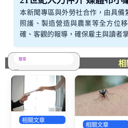
21世紀人力仲介 媒體布小
多元免評
常見問題
本新聞專區與外勞社合作，由具備
關於我們
照護、製造營造與農業等全方位移
服務據點
案例分享
確、客觀的報導，確保雇主與讀者掌握最
歷年評鑑成績
失聯協尋
搜
相
尋
相關文章
相關文章