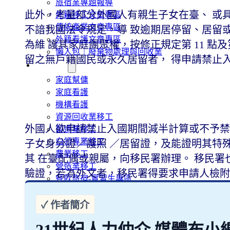
旅宿業專題報導
此外，考量部分外國人有親生子女在臺、 或
外籍移工文章專區
傳統產業文章專區
不諳我國法令規定，導 致逾期居停留、居留
外籍看護文章專區
為維 護其家庭團聚權，按修正規定第 11 點及
懶人包｜廢棄物處理與回收業
留之無戶籍國民或永久居留者， 得申請禁止
申請專區
家庭幫傭
家庭看護
機構看護
資源回收業移工
外國人欲申請禁止入國期間減半計算或不予禁
製造業移工
白領專業移工
子女身分證／護照 ／居留證，及能證明其特
農業移工
其 在臺配偶或親屬，向移民署辦理。 移民
營造業移工
驗證，若為外文者，移民署得要求申請人檢附
餐飲旅宿-實習生專區
巴氏量表
「3分鐘」巴氏量表評估
巴氏量表是什麼?