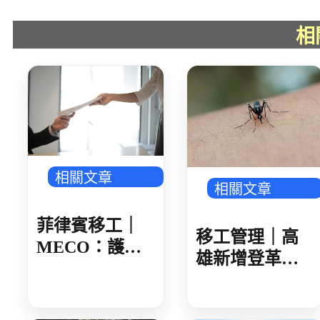
相
相關文章
相關文章
菲律賓移工｜
移工管理｜高
MECO：護照
雄新增登革熱
核發後 建議 30
確診 新住民母
日內領取
女感染 就診未