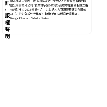
中市北區中清路一段369號4樓之1 21世紀人力資源管理顧問有
訊
限公司高雄分公司 (私業許字第0673號) 高雄市左營區明誠二路
/
491號7樓 © 2025 外勞仲介 – 21世紀人力資源管理顧問有限公
司（21世紀全球外勞集團） 版權所有 建議最佳瀏覽器：
版
Google Chrome、Safari、Firefox
權
聲
明