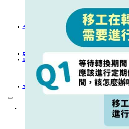
農業移工
營造業移工
餐飲旅宿-實習生專區
巴氏量表
「3分鐘」巴氏量表評估
巴氏量表是什麼?
多元免評
常見問題
關於我們
服務據點
案例分享
歷年評鑑成績
失聯協尋
移工新聞
最新消息
營造業移工重點新聞