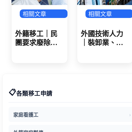
相關文章
相關文章
外籍移工｜民
外國技術人力
團要求廢除家
｜裝卸業、集
看移工遞補等
散站外技人力
待期 勞動部攜
說明會 業者反
手衛福部 減輕
映盼技術資格
家庭照顧負擔
更詳細明確
📋
各類移工申請
家庭看護工