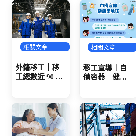
據實告知旅遊
史 遭開罰 1 萬
元
相關文章
相關文章
外籍移工｜移
移工宣導｜自
工總數近 90 萬
備容器 – 健康
製造業破 50 萬
愛地球-多國語
人 AI 產業鏈領
頭 金屬、機械
傳產回溫