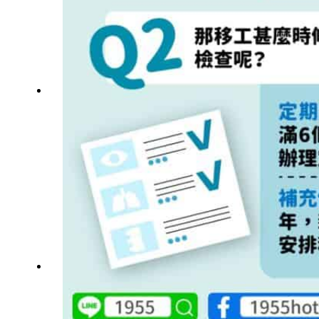
旅宿業專題報導
外籍移工文章專區
傳統產業文章專區
外籍看護文章專區
懶人包｜廢棄物處理與回收業
申請專區
家庭幫傭
家庭看護
機構看護
資源回收業移工
製造業移工
白領專業移工
農業移工
營造業移工
餐飲旅宿-實習生專區
巴氏量表
「3分鐘」巴氏量表評估
巴氏量表是什麼?