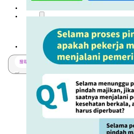
多元免評
常見問題
關於我們
服務據點
案例分享
歷年評鑑成績
失聯協尋
搜
尋