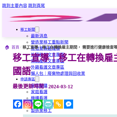
跳到主要內容
跳到頁尾
移工新聞
最新消息
營造業移工重點新聞
/
🏠
首頁
移工宣導｜移工在轉換雇主期間， 需要進行健康檢查嗎
旅宿業專題報導
外籍移工文章專區
移工宣導｜移工在轉換雇主
傳統產業文章專區
外籍看護文章專區
國語
懶人包｜廢棄物處理與回收業
申請專區
家庭幫傭
最後更新時間 : 2024-03-12
家庭看護
機構看護
資源回收業移工
製造業移工
白領專業移工