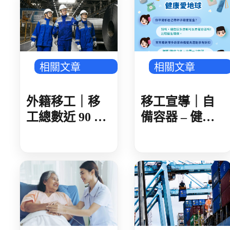
史 遭開罰 1 萬
元
相關文章
相關文章
外籍移工｜移
移工宣導｜自
工總數近 90 萬
備容器 – 健康
製造業破 50 萬
愛地球-多國語
人 AI 產業鏈領
頭 金屬、機械
傳產回溫