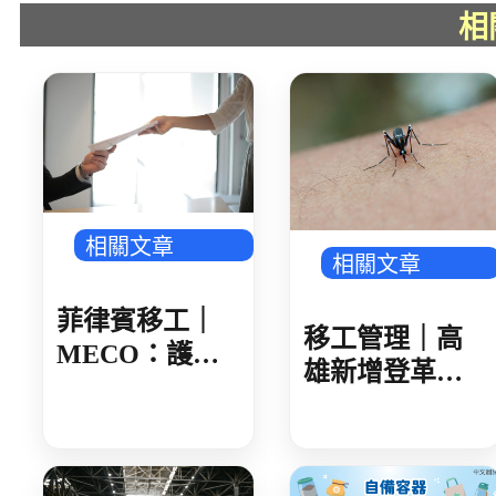
相
相關文章
相關文章
菲律賓移工｜
移工管理｜高
MECO：護照
雄新增登革熱
核發後 建議 30
確診 新住民母
日內領取
女感染 就診未
據實告知旅遊