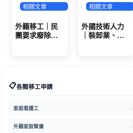
相關文章
相關文章
外籍移工｜民
外國技術人力
團要求廢除家
｜裝卸業、集
看移工遞補等
散站外技人力
待期 勞動部攜
說明會 業者反
手衛福部 減輕
映盼技術資格
家庭照顧負擔
更詳細明確
📋
各類移工申請
家庭看護工
外籍家庭幫傭