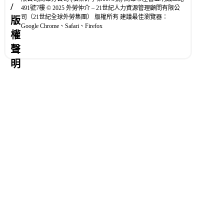
/
491號7樓 © 2025 外勞仲介 – 21世紀人力資源管理顧問有限公
司（21世紀全球外勞集團） 版權所有 建議最佳瀏覽器：
版
Google Chrome、Safari、Firefox
權
聲
明