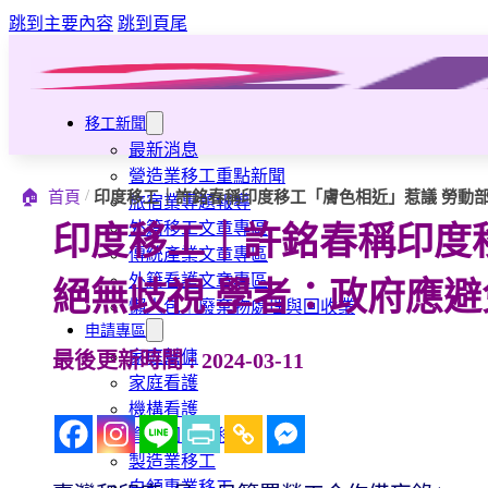
跳到主要內容
跳到頁尾
移工新聞
最新消息
營造業移工重點新聞
/
🏠
首頁
印度移工｜許銘春稱印度移工「膚色相近」惹議 勞動
旅宿業專題報導
外籍移工文章專區
印度移工｜許銘春稱印度
傳統產業文章專區
外籍看護文章專區
絕無歧視 學者：政府應
懶人包｜廢棄物處理與回收業
申請專區
家庭幫傭
最後更新時間 : 2024-03-11
家庭看護
機構看護
資源回收業移工
製造業移工
白領專業移工