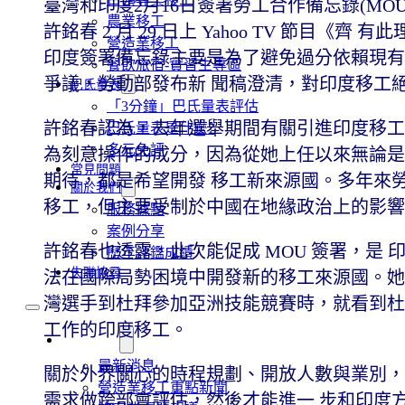
臺灣和印度2月16日簽署勞工合作備忘錄(M
農業移工
許銘春 2 月 29 日上 Yahoo TV 節
營造業移工
印度簽署備忘錄主要是為了避免過分依賴現有
餐飲旅宿-實習生專區
爭議，勞動部發布新 聞稿澄清，對印度移工
巴氏量表
「3分鐘」巴氏量表評估
許銘春認為，去年選舉期間有關引進印度移工
巴氏量表是什麼?
多元免評
為刻意操作的成分，因為從她上任以來無論是
常見問題
期待，都是希望開發 移工新來源國。多年來
關於我們
移工，但主要受制於中國在地緣政治上的影
服務據點
案例分享
許銘春也透露，此次能促成 MOU 簽署，是
歷年評鑑成績
失聯協尋
法在國際局勢困境中開發新的移工來源國。她
灣選手到杜拜參加亞洲技能競賽時，就看到杜拜
工作的印度移工。
移工新聞
最新消息
關於外界關心的時程規劃、開放人數與業別，
營造業移工重點新聞
需求做跨部會評估，然後才能進一 步和印度