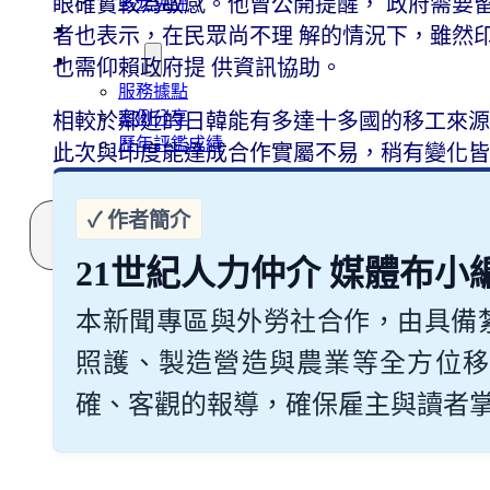
眼確實較為敏感。他曾公開提醒， 政府需要
多元免評
常見問題
者也表示，在民眾尚不理 解的情況下，雖然
關於我們
也需仰賴政府提 供資訊協助。
服務據點
案例分享
相較於鄰近的日韓能有多達十多國的移工來源
歷年評鑑成績
此次與印度能達成合作實屬不易，稍有變化皆
失聯協尋
搜
尋
21世紀人力仲介 媒體布小
本新聞專區與外勞社合作，由具備
照護、製造營造與農業等全方位移
確、客觀的報導，確保雇主與讀者掌握最