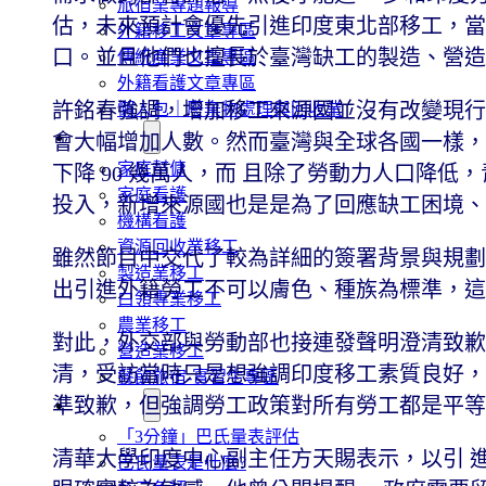
旅宿業專題報導
估，未來預計會優先引進印度東北部移工，當
外籍移工文章專區
口。並且他們也擅長於臺灣缺工的製造、營
傳統產業文章專區
外籍看護文章專區
許銘春強調，增加移工來源國並沒有改變現行
懶人包｜廢棄物處理與回收業
申請專區
會大幅增加人數。然而臺灣與全球各國一樣，仍
家庭幫傭
下降 90 幾萬人，而 且除了勞動力人口降
家庭看護
投入，新增來源國也是是為了回應缺工困境
機構看護
資源回收業移工
雖然節目中交代了較為詳細的簽署背景與規劃
製造業移工
出引進外籍勞工不可以膚色、種族為標準，
白領專業移工
農業移工
對此，外交部與勞動部也接連發聲明澄清致歉
營造業移工
清，受訪當時只是想強調印度移工素質良好，
餐飲旅宿-實習生專區
巴氏量表
準致歉，但強調勞工政策對所有勞工都是平
「3分鐘」巴氏量表評估
清華大學印度中心副主任方天賜表示，以引 
巴氏量表是什麼?