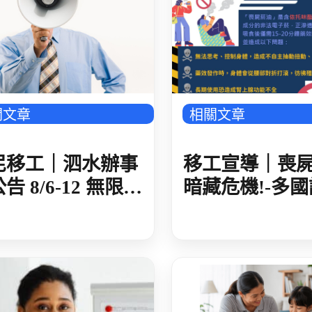
關文章
相關文章
尼移工｜泗水辦事
移工宣導｜喪
告 8/6-12 無限制
暗藏危機!-多國
理移工簽證案