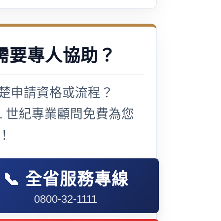
需要專人協助？
楚申請資格或流程？
21 世紀專業顧問免費為您
！
📞 全省服務專線
0800-32-1111