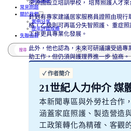
多元免評
來源國設立培訓學校， 培育照護人才
常見問題
關於我們
針對有專家建議居家服務員證照由現行
案例分享
格，乙級則可再區分失智照護、 重症照
歷年評鑑成績
工作更具專業化發展。
失聯協尋
搜
此外，他也認為，未來可研議讓受過專
尋
助工作，但仍須與護理界進一步 協商。
21世紀人力仲介 媒
本新聞專區與外勞社合作
涵蓋家庭照護、製造營造
工政策轉化為精確、客觀