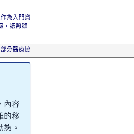
級作為入門資
級，讓照顧
等部分醫療協
，內容
雜的移
動態。