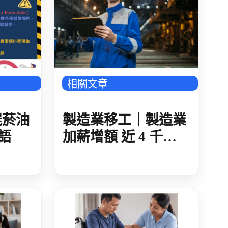
相關文章
製造業移工｜製造業
屍菸油
加薪增額 近 4 千家
語
通過核准 企業申請
倍數成長 8 千餘名本
勞受惠加薪