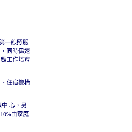
及第一線照服
素，同時儘速
照顧工作培育
置、住宿機構
顧中 心，另
10%由家庭