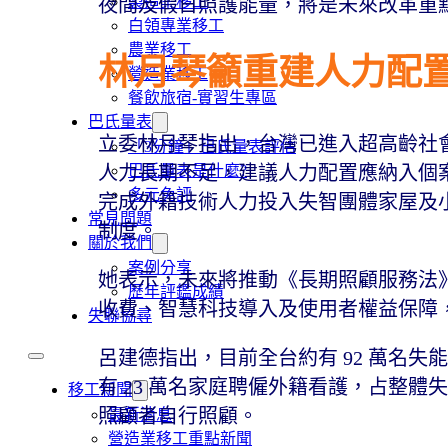
製造業移工
夜間及假日照護能量，將是未來改革重
白領專業移工
農業移工
林月琴籲重建人力配
營造業移工
餐飲旅宿-實習生專區
巴氏量表
立委林月琴指出，台灣已進入超高齡社會
「3分鐘」巴氏量表評估
巴氏量表是什麼?
人力長期不足，建議人力配置應納入個
多元免評
完成外籍技術人力投入失智團體家屋及
常見問題
制度。
關於我們
案例分享
她表示，未來將推動《長期照顧服務法
歷年評鑑成績
收費、智慧科技導入及使用者權益保障
失聯協尋
呂建德指出，目前全台約有 92 萬名失能
有 23 萬名家庭聘僱外籍看護，占整體失
移工新聞
照顧者自行照顧。
最新消息
營造業移工重點新聞