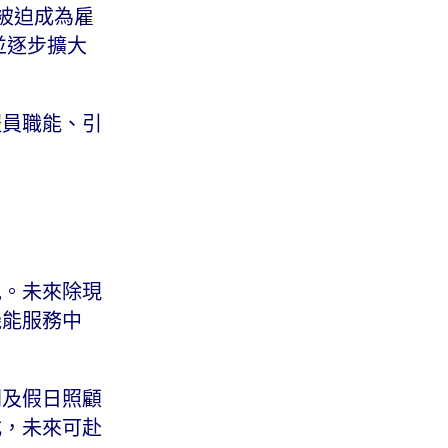
求被迫成為雇
並逐步擴大
服員職能、引
免。未來除現
機能服務中
間及假日照顧
式，未來可赴