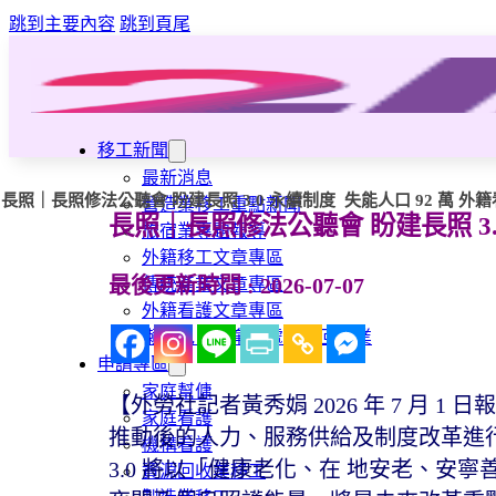
跳到主要內容
跳到頁尾
移工新聞
最新消息
長照｜長照修法公聽會 盼建長照 3.0 永續制度 失能人口 92 萬 
營造業移工重點新聞
長照｜長照修法公聽會 盼建長照 3.
旅宿業專題報導
外籍移工文章專區
最後更新時間 : 2026-07-07
傳統產業文章專區
外籍看護文章專區
懶人包｜廢棄物處理與回收業
申請專區
家庭幫傭
【外勞社記者黃秀娟 2026 年 7 月 
家庭看護
推動後的人力、服務供給及制度改革進
機構看護
3.0 將以「健康老化、在 地安老、
資源回收業移工