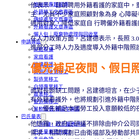
旅宿業專題報導
他表示，目前聘用外籍看護的家庭中，重度
外籍移工文章專區
主，尤其不少家庭照顧對象為身 心障
傳統產業文章專區
適用對象，降低家庭自 行聘僱外籍看
外籍看護文章專區
懶人包｜廢棄物處理與回收業
在人力政策方面，呂建德表示，長照 3.
申請專區
進部分工時人力及適度導入外籍中階照
家庭幫傭
家庭看護
機構看護
優先補足夜間、假日
資源回收業移工
製造業移工
白領專業移工
面對長照缺工問題，呂建德坦言，在少
農業移工
有外籍看護外，也將規劃引進外籍中階
營造業移工
心，優先補足本國勞工投入意願較低的
餐飲旅宿-實習生專區
巴氏量表
他透露，政府正研議不排除由仲介公司
「3分鐘」巴氏量表評估
巴氏量表是什麼?
需求，相關規劃已由衛福部及勞動部共