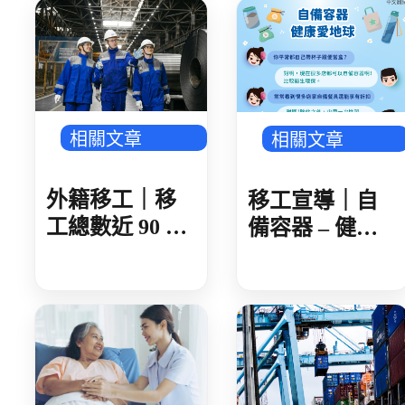
據實告知旅遊
史 遭開罰 1 萬
元
相關文章
相關文章
外籍移工｜移
移工宣導｜自
工總數近 90 萬
備容器 – 健康
製造業破 50 萬
愛地球-多國語
人 AI 產業鏈領
頭 金屬、機械
傳產回溫