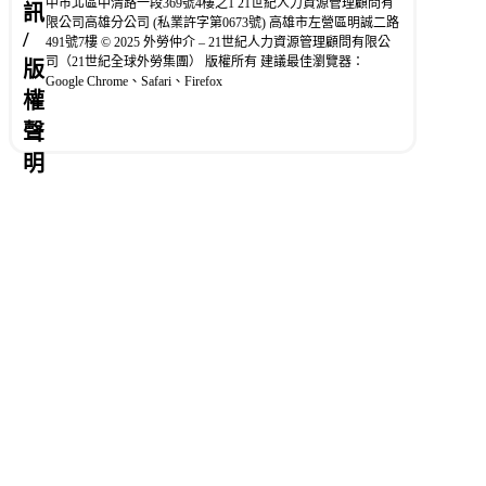
中市北區中清路一段369號4樓之1 21世紀人力資源管理顧問有
訊
限公司高雄分公司 (私業許字第0673號) 高雄市左營區明誠二路
/
491號7樓 © 2025 外勞仲介 – 21世紀人力資源管理顧問有限公
司（21世紀全球外勞集團） 版權所有 建議最佳瀏覽器：
版
Google Chrome、Safari、Firefox
權
聲
明