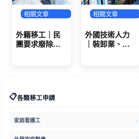
相關文章
相關文章
外籍移工｜民
外國技術人力
團要求廢除家
｜裝卸業、集
看移工遞補等
散站外技人力
待期 勞動部攜
說明會 業者反
手衛福部 減輕
映盼技術資格
家庭照顧負擔
更詳細明確
📋
各類移工申請
家庭看護工