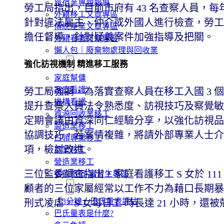
旅宿業專題報導
勞工局指出，目前市府有 43 名查察人員，每
外籍移工文章專區
針對違法雇主、仲介或外國人進行檢查，勞工
傳統產業文章專區
擔任督導，針對疑義案件加強指導及把關。
外籍看護文章專區
懶人包｜廢棄物處理與回收業
申請專區
強化訪視機制 精進移工服務
家庭幫傭
家庭看護
勞工局強調，為落實查察人員在移工入國 3
機構看護
提升查察人員法令熟悉度、訪視技巧及察覺敏
資源回收業移工
定期會議由資深同仁經驗分享，以強化訪視品
製造業移工
協調技巧，若案情複雜，將請外部專業人士介
白領專業移工
項，檢討改進。
農業移工
營造業移工
三位監委調查指出，家庭看護移工 S 女於 111
餐飲旅宿-實習生專區
巴氏量表
顧者的三位家屬經常以工作不力為藉口長期暴
「3分鐘」巴氏量表評估
刑式凌虐。S 女每日工 時長達 21 小時，
巴氏量表是什麼?