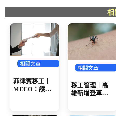
相
相關文章
相關文章
菲律賓移工｜
移工管理｜高
MECO：護照
雄新增登革熱
核發後 建議 30
確診 新住民母
日內領取
女感染 就診未