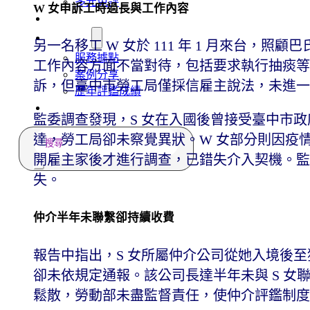
多元免評
W 女申訴工時過長與工作內容
常見問題
關於我們
另一名移工 W 女於 111 年 1 月來台，照顧巴
服務據點
工作內容方面不當對待，包括要求執行抽痰等醫療
案例分享
訴，但臺中市勞工局僅採信雇主說法，未進一
歷年評鑑成績
失聯協尋
監委調查發現，S 女在入國後曾接受臺中市政
搜
達，勞工局卻未察覺異狀。W 女部分則因疫
尋
開雇主家後才進行調查，已錯失介入契機。監
失。
仲介半年未聯繫卻持續收費
報告中指出，S 女所屬仲介公司從她入境後
卻未依規定通報。該公司長達半年未與 S 
鬆散，勞動部未盡監督責任，使仲介評鑑制