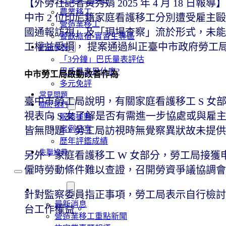
【外勞社記者黃秀娟 2025 年 4 月 18
農業移工
中市 2 位印尼籍家庭看護移工分別遭受雇
營造業移工
國通報訪視」及「現場查察」流於形式，未能
餐飲旅宿-實習生專區
工權益受損， 提案通過糾正臺中市政府勞工
巴氏量表
「3分鐘」巴氏量表評估
巴氏量表是什麼?
中市勞工局啟動改善作為
多元免評
常見問題
臺中市勞工局說明，有關家庭看護移工 S 
關於我們
視表向 S 女了解是否有需進一步協處或與雇
服務據點
案例分享
皆無問題，勞工局訪視時無覺察異狀故未提
歷年評鑑成績
失聯協尋
另外，家庭看護移工 W 女部分，勞工局接獲
僱時勞動條件難以查證，召開勞資爭議協調
移工新聞
針對監察委員指正事項，勞工局表示自行檢討
最新消息
台工作權益。
營造業移工重點新聞