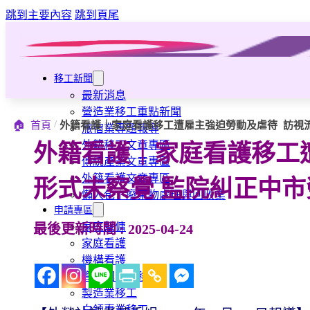
跳到主要內容
跳到頁尾
移工新聞
最新消息
營造業移工重點新聞
/
🏠
首頁
外籍看護｜家庭看護移工遭雇主強迫勞動及虐待 訪視
旅宿業專題報導
外籍移工文章專區
外籍看護｜家庭看護移工
傳統產業文章專區
外籍看護文章專區
形式未察覺 監院糾正中市
懶人包｜廢棄物處理與回收業
申請專區
家庭幫傭
最後更新時間 : 2025-04-24
家庭看護
機構看護
資源回收業移工
製造業移工
白領專業移工