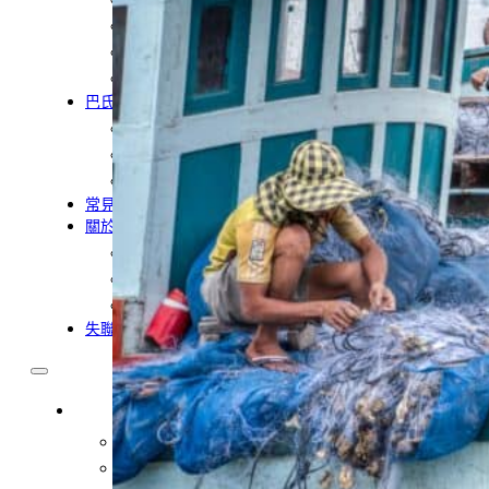
農業移工
營造業移工
餐飲旅宿-實習生專區
巴氏量表
「3分鐘」巴氏量表評估
巴氏量表是什麼?
多元免評
常見問題
關於我們
服務據點
案例分享
歷年評鑑成績
失聯協尋
移工新聞
最新消息
營造業移工重點新聞