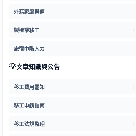
多元免評
常見問題
外籍家庭幫傭
關於我們
服務據點
製造業移工
案例分享
歷年評鑑成績
失聯協尋
旅宿中階人力
搜尋
💡
文章知識與公告
移工費用需知
移工申請指南
移工法規整理