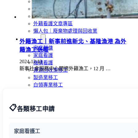
旅宿業專題報導
外籍移工文章專區
傳統產業文章專區
外籍看護文章專區
懶人包｜廢棄物處理與回收業
申請專區
外籍漁工｜新事前進新北、基隆漁港 為外
家庭幫傭
籍漁工送暖
家庭看護
2024-12-13
機構看護
新事社會服務中心關懷外籍漁工，12 月 …
資源回收業移工
製造業移工
白領專業移工
農業移工
營造業移工
📋
餐飲旅宿-實習生專區
各類移工申請
巴氏量表
「3分鐘」巴氏量表評估
家庭看護工
巴氏量表是什麼?