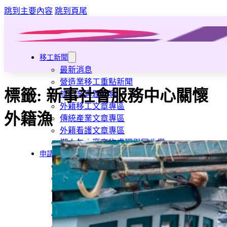
跳到主要內容
跳到頁尾
移工新聞
最新消息
營造業移工重點新聞
標籤:
新事社會服務中心關懷
旅宿業專題報導
外籍移工文章專區
外籍漁
傳統產業文章專區
外籍看護文章專區
懶人包｜廢棄物處理與回收業
申請專區
家庭幫傭
家庭看護
機構看護
資源回收業移工
製造業移工
白領專業移工