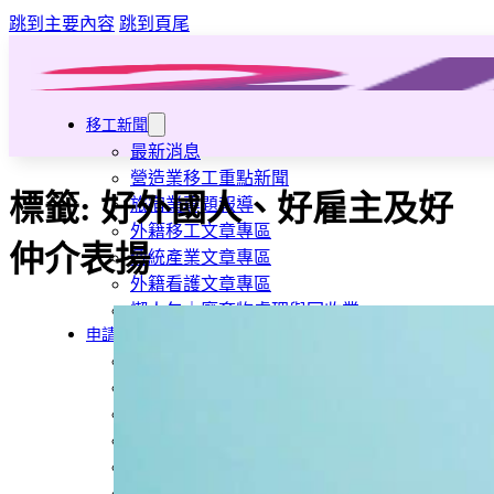
跳到主要內容
跳到頁尾
移工新聞
最新消息
營造業移工重點新聞
標籤:
好外國人、好雇主及好
旅宿業專題報導
外籍移工文章專區
仲介表揚
傳統產業文章專區
外籍看護文章專區
懶人包｜廢棄物處理與回收業
申請專區
家庭幫傭
家庭看護
機構看護
資源回收業移工
製造業移工
白領專業移工