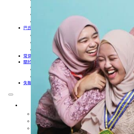
農業移工
營造業移工
餐飲旅宿-實習生專區
巴氏量表
「3分鐘」巴氏量表評估
巴氏量表是什麼?
多元免評
常見問題
關於我們
案例分享
歷年評鑑成績
失聯協尋
移工新聞
最新消息
營造業移工重點新聞
旅宿業專題報導