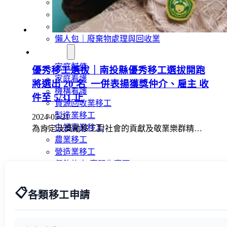
外籍移工文章專區
傳統產業文章專區
外籍看護文章專區
懶人包｜廢棄物處理與回收業
申請專區
家庭幫傭
優秀移工選拔｜南投縣優秀移工選拔開跑
家庭看護
將選出 20 名 一併表揚獲獎仲介、雇主 收
機構看護
件至 5/31 止
資源回收業移工
製造業移工
2024-05-21
白領專業移工
為肯定及獎勵移工對社會的貢獻及敬業樂群精…
農業移工
營造業移工
餐飲旅宿-實習生專區
巴氏量表
📋
「3分鐘」巴氏量表評估
各類移工申請
巴氏量表是什麼?
多元免評