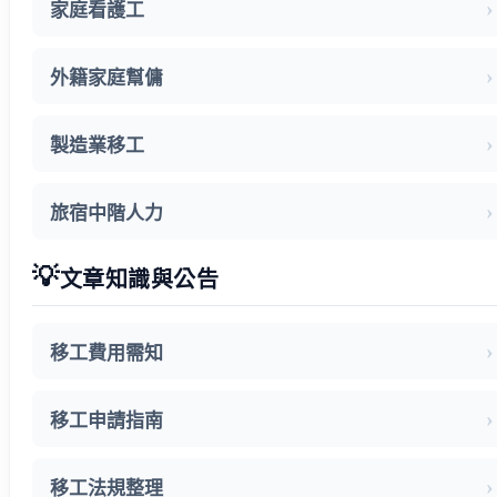
常見問題
家庭看護工
關於我們
案例分享
外籍家庭幫傭
歷年評鑑成績
失聯協尋
製造業移工
搜尋
旅宿中階人力
💡
文章知識與公告
移工費用需知
移工申請指南
移工法規整理