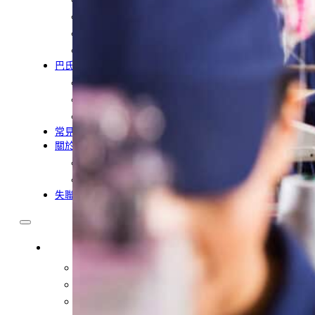
農業移工
營造業移工
餐飲旅宿-實習生專區
巴氏量表
「3分鐘」巴氏量表評估
巴氏量表是什麼?
多元免評
常見問題
關於我們
案例分享
歷年評鑑成績
失聯協尋
移工新聞
最新消息
營造業移工重點新聞
旅宿業專題報導