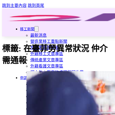
跳到主要內容
跳到頁尾
移工新聞
最新消息
營造業移工重點新聞
標籤:
在臺菲勞異常狀況 仲介
旅宿業專題報導
外籍移工文章專區
需通報
傳統產業文章專區
外籍看護文章專區
懶人包｜廢棄物處理與回收業
申請專區
家庭幫傭
家庭看護
機構看護
資源回收業移工
製造業移工
白領專業移工