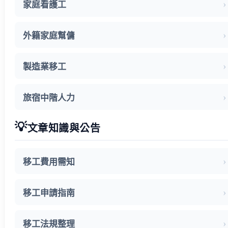
常見問題
家庭看護工
關於我們
案例分享
外籍家庭幫傭
歷年評鑑成績
失聯協尋
製造業移工
搜尋
旅宿中階人力
💡
文章知識與公告
移工費用需知
移工申請指南
移工法規整理