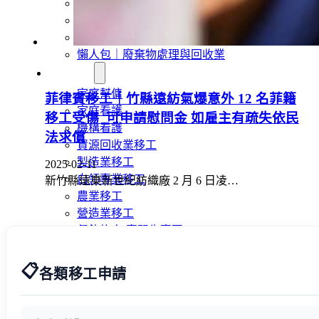
外籍移工文章專區
傳統產業文章專區
外籍看護文章專區
懶人包｜廢棄物處理與回收業
申請專區
家庭幫傭
菲律賓移工｜竹縣遠紡氣爆意外 12 名菲籍
家庭看護
移工受傷 可申請慰問金 如雇主有疏失依民
機構看護
法求償
資源回收業移工
製造業移工
2025-02-11
白領專業移工
新竹縣遠東新世紀紡織廠 2 月 6 日凌…
農業移工
營造業移工
餐飲旅宿-實習生專區
巴氏量表
📋
「3分鐘」巴氏量表評估
各類移工申請
巴氏量表是什麼?
多元免評