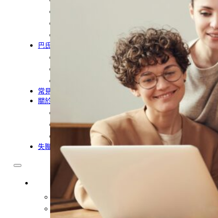
農業移工
營造業移工
餐飲旅宿-實習生專區
巴氏量表
「3分鐘」巴氏量表評估
巴氏量表是什麼?
多元免評
常見問題
關於我們
服務據點
案例分享
歷年評鑑成績
失聯協尋
移工新聞
最新消息
營造業移工重點新聞