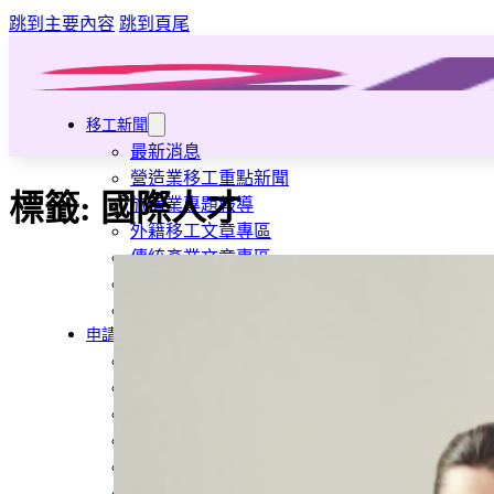
跳到主要內容
跳到頁尾
移工新聞
最新消息
營造業移工重點新聞
標籤:
國際人才
旅宿業專題報導
外籍移工文章專區
傳統產業文章專區
外籍看護文章專區
懶人包｜廢棄物處理與回收業
申請專區
家庭幫傭
家庭看護
機構看護
資源回收業移工
製造業移工
白領專業移工