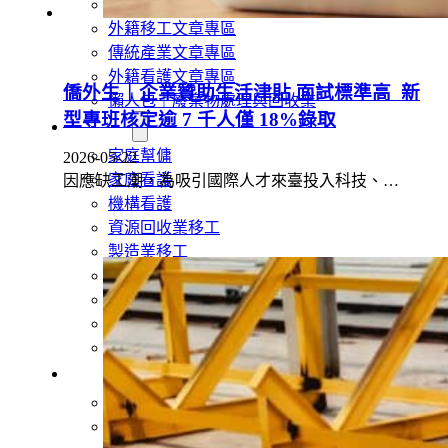
旅宿業專題報導
外籍移工文章專區
傳統產業文章專區
外籍看護文章專區
僑外生｜企業贊助生活津貼 面試標準高 新
懶人包｜廢棄物處理與回收業
型專班核定逾 7 千人僅 18%錄取
申請專區
家庭幫傭
2026-05-22
家庭看護
因應缺工潮，為吸引國際人才來臺投入科技、…
機構看護
資源回收業移工
製造業移工
白領專業移工
農業移工
營造業移工
餐飲旅宿-實習生專區
巴氏量表
「3分鐘」巴氏量表評估
巴氏量表是什麼?