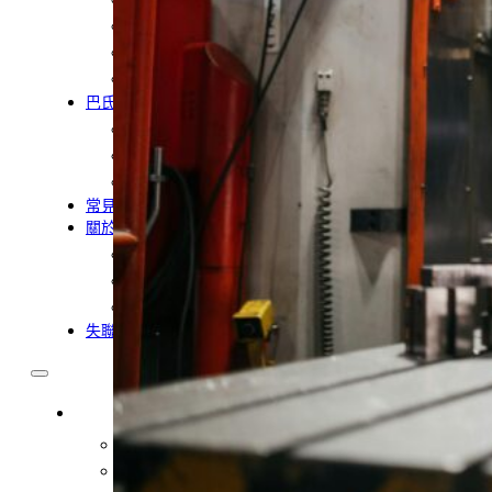
農業移工
營造業移工
餐飲旅宿-實習生專區
巴氏量表
「3分鐘」巴氏量表評估
巴氏量表是什麼?
多元免評
常見問題
關於我們
服務據點
案例分享
歷年評鑑成績
失聯協尋
移工新聞
最新消息
營造業移工重點新聞