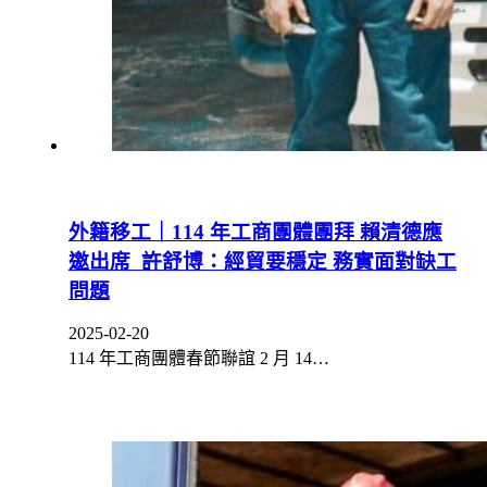
外籍移工｜114 年工商團體團拜 賴清德應
邀出席 許舒博：經貿要穩定 務實面對缺工
問題
2025-02-20
114 年工商團體春節聯誼 2 月 14…