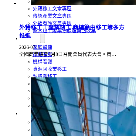
旅宿業專題報導
外籍移工文章專區
傳統產業文章專區
外籍看護文章專區
外籍移工｜產業缺工 商總籲由移工等多方
懶人包｜廢棄物處理與回收業
推進
申請專區
家庭幫傭
2026-07-14
全國商業總會7月8日召開會員代表大會。商…
家庭看護
機構看護
資源回收業移工
製造業移工
白領專業移工
農業移工
營造業移工
餐飲旅宿-實習生專區
巴氏量表
「3分鐘」巴氏量表評估
巴氏量表是什麼?