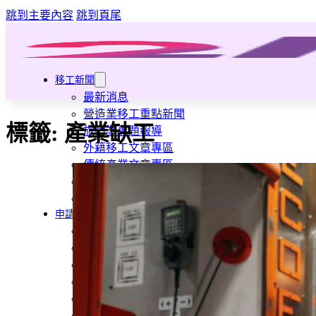
跳到主要內容
跳到頁尾
移工新聞
最新消息
營造業移工重點新聞
標籤:
產業缺工
旅宿業專題報導
外籍移工文章專區
傳統產業文章專區
外籍看護文章專區
懶人包｜廢棄物處理與回收業
申請專區
家庭幫傭
家庭看護
機構看護
資源回收業移工
製造業移工
白領專業移工