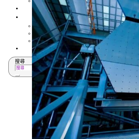
多元免評
常見問題
關於我們
服務據點
案例分享
歷年評鑑成績
失聯協尋
搜尋