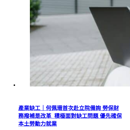
產業缺工｜何佩珊首次赴立院備詢 勞保財
務撥補是改革 積極面對缺工問題 優先確保
本土勞動力就業