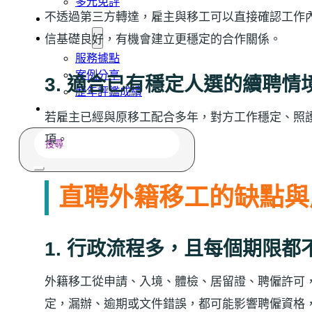
多元免評
不透過第三方轉達，雇主與移工可以直接確認工作
常見問題
關於我們
信基礎良好，有機會建立更穩定的合作關係。
服務據點
案例分享
3. 適合已有穩定人選的續聘情
歷年評鑑成績
失聯協尋
若雇主已經與原移工配合多年，對方工作穩定、照
搜
項。
尋
直聘外籍移工的缺點與
1. 行政流程多，且每個期限都
外籍移工從申請、入境、體檢、居留證、聘僱許可
定，漏辦、逾期或文件錯誤，都可能影響聘僱資格