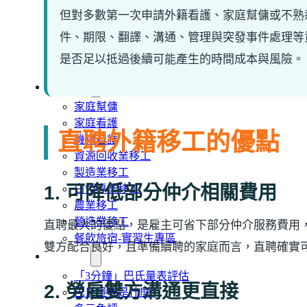
旅宿業專題報導
但對多數第一次申請外籍看護、家庭幫傭或不熟
外籍移工文章專區
傳統產業文章專區
件、期限、翻譯、溝通、管理與突發事件處理等
外籍看護文章專區
是否足以抵過後續可能產生的時間成本與風險。
懶人包｜廢棄物處理與回收業
申請專區
家庭幫傭
家庭看護
直聘外籍移工的優點
機構看護
資源回收業移工
製造業移工
1. 可降低部分仲介相關費用
白領專業移工
農業移工
營造業移工
直聘最大的優點，是雇主可省下部分仲介服務費用
餐飲旅宿-實習生專區
雙方配合良好，且準備續聘的家庭而言，直聘確實
巴氏量表
「3分鐘」巴氏量表評估
2. 勞雇雙方溝通更直接
巴氏量表是什麼?