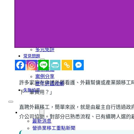
農業移工
營造業移工
餐飲旅宿-實習生專區
巴氏量表
「3分鐘」巴氏量表評估
巴氏量表是什麼?
多元免評
常見問題
關於我們
服務據點
案例分享
許多家庭在申請外籍看護、外籍幫傭或產業類移工
歷年評鑑成績
失聯協尋
下一筆費用？」
直聘外籍移工，簡單來說，就是由雇主自行透過政
移工新聞
介公司協助。對部分已熟悉流程、已有續聘人選的
最新消息
營造業移工重點新聞