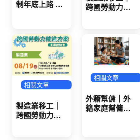
制年底上路 不
跨國勞動力精
分荷重均納管
進方案宣導說
中市攜手中央
明會-製造業
辦觀摩會 強化
(8/26台北場)
防災管理
菲傭照顧12歲以下孩童示
意圖
相關文章
相關文章
外籍幫傭｜外
製造業移工｜
籍家庭幫傭新
跨國勞動力精
制 國內求才破
進方案宣導說
萬件 雇主點數
明會-製造業
達 10 點以上 可