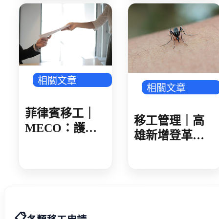
(8/19新北場)
採三方合意承
接
相關文章
相關文章
菲律賓移工｜
移工管理｜高
MECO：護照
雄新增登革熱
核發後 建議 30
確診 新住民母
日內領取
女感染 就診未
據實告知旅遊
史 遭開罰 1 萬
元
📋