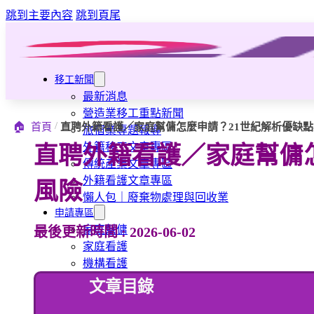
跳到主要內容
跳到頁尾
移工新聞
最新消息
營造業移工重點新聞
/
🏠
首頁
直聘外籍看護／家庭幫傭怎麼申請？21世紀解析優缺
旅宿業專題報導
外籍移工文章專區
直聘外籍看護／家庭幫傭
傳統產業文章專區
外籍看護文章專區
風險
懶人包｜廢棄物處理與回收業
申請專區
家庭幫傭
最後更新時間 : 2026-06-02
家庭看護
機構看護
資源回收業移工
文章目錄
製造業移工
白領專業移工