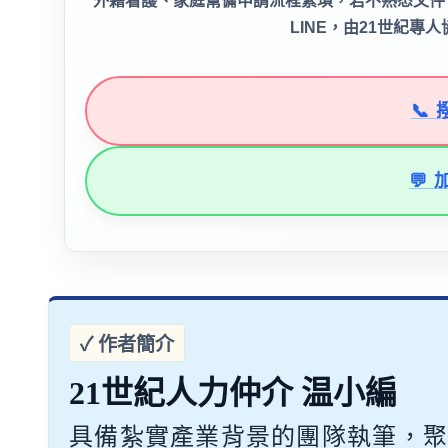
外籍看護、家庭幫傭申請流程繁瑣，若不熟悉文件
LINE，由21世紀
📞 
💬
21世紀人力仲介 温小編
具備紮實產業背景的團隊執筆，聚