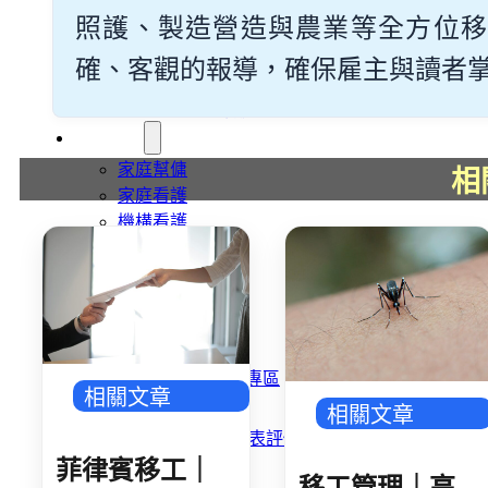
旅宿業專題報導
照護、製造營造與農業等全方位移
外籍移工文章專區
傳統產業文章專區
確、客觀的報導，確保雇主與讀者掌握最
外籍看護文章專區
懶人包｜廢棄物處理與回收業
申請專區
家庭幫傭
相
家庭看護
機構看護
資源回收業移工
製造業移工
白領專業移工
農業移工
營造業移工
餐飲旅宿-實習生專區
相關文章
巴氏量表
相關文章
「3分鐘」巴氏量表評估
巴氏量表是什麼?
菲律賓移工｜