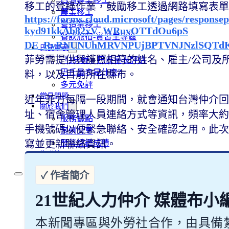
移工的登錄作業，鼓勵移工透過網路填寫表單
農業移工
https://forms.cloud.microsoft/pages/respon
營造業移工
kyd91kkAb82xV_WRuvOTTdOu6pS
餐飲旅宿-實習生專區
DE_RvRNUNUhMRVNPUjBPTVNJNzlSQTdKRU
巴氏量表
菲勞需提供與護照相符的姓名、雇主/公司及
「3分鐘」巴氏量表評估
巴氏量表是什麼?
料，以及目前所在縣市。
多元免評
常見問題
近年菲方每隔一段期間，就會通知台灣仲介回
關於我們
址、宿舍管理人員連絡方式等資訊，頻率大約
服務據點
手機號碼以便緊急聯絡、安全確認之用。此次
案例分享
寫並更新聯絡資訊。
歷年評鑑成績
失聯協尋
移工新聞
21世紀人力仲介 媒體布小
最新消息
營造業移工重點新聞
本新聞專區與外勞社合作，由具備