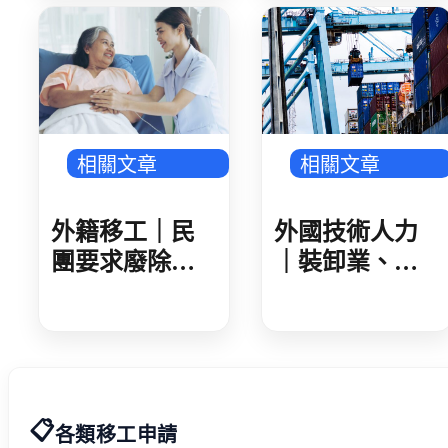
頭 金屬、機械
傳產回溫
相關文章
相關文章
外籍移工｜民
外國技術人力
團要求廢除家
｜裝卸業、集
看移工遞補等
散站外技人力
待期 勞動部攜
說明會 業者反
手衛福部 減輕
映盼技術資格
家庭照顧負擔
更詳細明確
📋
各類移工申請