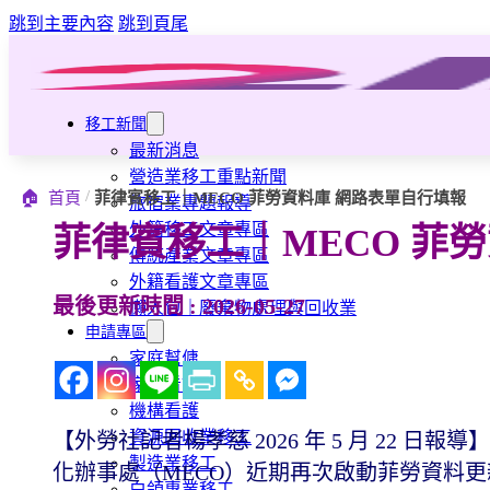
跳到主要內容
跳到頁尾
移工新聞
最新消息
營造業移工重點新聞
/
🏠
首頁
菲律賓移工｜MECO 菲勞資料庫 網路表單自行填報
旅宿業專題報導
外籍移工文章專區
菲律賓移工｜MECO 菲
傳統產業文章專區
外籍看護文章專區
最後更新時間 : 2026-05-27
懶人包｜廢棄物處理與回收業
申請專區
家庭幫傭
家庭看護
機構看護
資源回收業移工
【外勞社記者楊孝慈 2026 年 5 月 22
製造業移工
化辦事處（MECO）近期再次啟動菲勞資料
白領專業移工