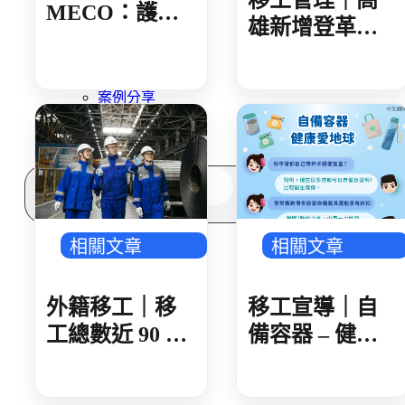
移工管理｜高
多元免評
MECO：護照
常見問題
雄新增登革熱
核發後 建議 30
關於我們
確診 新住民母
日內領取
服務據點
女感染 就診未
案例分享
據實告知旅遊
歷年評鑑成績
史 遭開罰 1 萬
失聯協尋
元
搜
尋
相關文章
相關文章
外籍移工｜移
移工宣導｜自
工總數近 90 萬
備容器 – 健康
製造業破 50 萬
愛地球-多國語
人 AI 產業鏈領