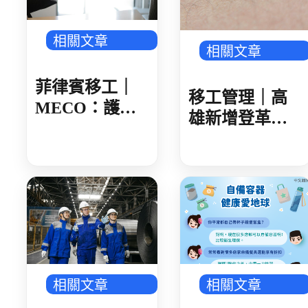
相關文章
相關文章
菲律賓移工｜
移工管理｜高
MECO：護照
雄新增登革熱
核發後 建議 30
確診 新住民母
日內領取
女感染 就診未
據實告知旅遊
史 遭開罰 1 萬
元
相關文章
相關文章