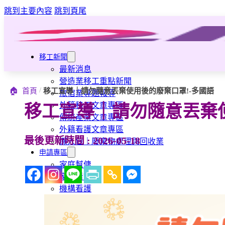
跳到主要內容
跳到頁尾
移工新聞
最新消息
營造業移工重點新聞
/
🏠
首頁
移工宣導｜請勿隨意丟棄使用後的廢棄口罩!-多國語
旅宿業專題報導
外籍移工文章專區
移工宣導｜請勿隨意丟棄使
傳統產業文章專區
外籍看護文章專區
最後更新時間 : 2026-05-18
懶人包｜廢棄物處理與回收業
申請專區
家庭幫傭
家庭看護
機構看護
資源回收業移工
製造業移工
白領專業移工