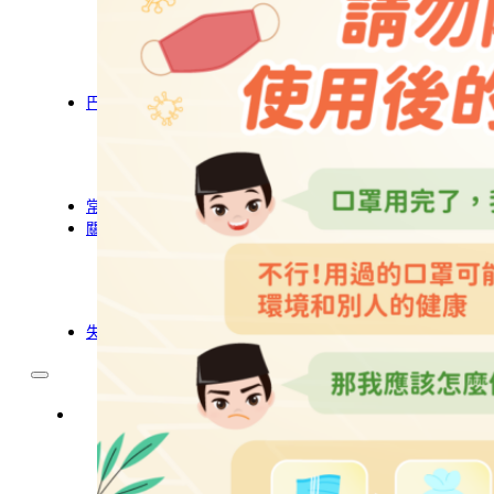
農業移工
營造業移工
餐飲旅宿-實習生專區
巴氏量表
「3分鐘」巴氏量表評估
巴氏量表是什麼?
多元免評
常見問題
關於我們
服務據點
案例分享
歷年評鑑成績
失聯協尋
移工新聞
最新消息
營造業移工重點新聞