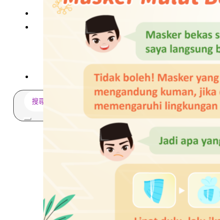
多元免評
常見問題
關於我們
服務據點
案例分享
歷年評鑑成績
失聯協尋
搜
尋