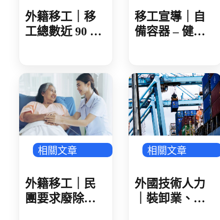
外籍移工｜移
移工宣導｜自
工總數近 90 萬
備容器 – 健康
製造業破 50 萬
愛地球-多國語
人 AI 產業鏈領
頭 金屬、機械
傳產回溫
相關文章
相關文章
外籍移工｜民
外國技術人力
團要求廢除家
｜裝卸業、集
看移工遞補等
散站外技人力