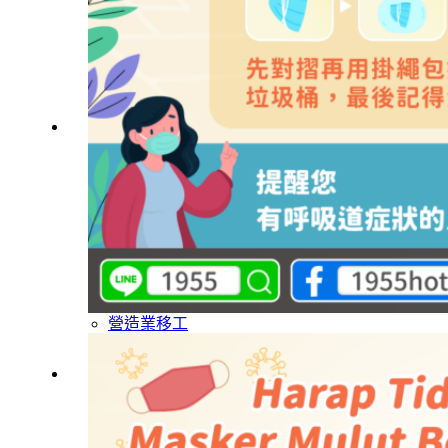
旅宿業專題報導
外籍移工文章專區
傳統產業文章專區
外籍看護文章專區
懶人包｜廢棄物處理與回收業
申請專區
家庭幫傭
家庭看護
機構看護
資源回收業移工
製造業移工
白領專業移工
農業移工
營造業移工
餐飲旅宿-實習生專區
巴氏量表
「3分鐘」巴氏量表評估
巴氏量表是什麼?