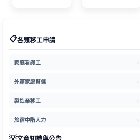
待期 勞動部攜
說明會 業者反
手衛福部 減輕
映盼技術資格
家庭照顧負擔
更詳細明確
📋
各類移工申請
家庭看護工
外籍家庭幫傭
製造業移工
旅宿中階人力
💡
文章知識與公告