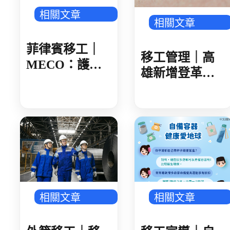
相關文章
相關文章
菲律賓移工｜
移工管理｜高
MECO：護照
雄新增登革熱
核發後 建議 30
確診 新住民母
日內領取
女感染 就診未
據實告知旅遊
史 遭開罰 1 萬
元
相關文章
相關文章