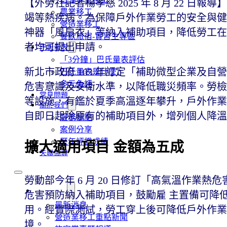
【外勞社記者楊孝慈 2025 年 8 月 22
農業移工
竭等熱疾病。為保障戶外作業勞工的安全與健
營造業移工
神器「風扇衣」等納入補助項目，降低勞工在
餐飲旅宿-實習生專區
者均可提出申請。
巴氏量表
「3分鐘」巴氏量表評估
新北市政府 103 年訂定「補助微型企業及
巴氏量表是什麼?
多元免評
危害意識及安衛水準，以降低職災頻率。勞檢
常見問題
等設施，有鑑於夏季高溫逐年攀升，戶外作業
關於我們
自即日起除原有的補助項目外，增列個人降
服務據點
案例分享
歷年評鑑成績
擴大適用項目 金額為五成
失聯協尋
勞動部今年 6 月 20 日修訂「高氣溫作業
移工新聞
危害預防納入補助項目，鼓勵雇 主置備可降
最新消息
用。經實際測試，勞工穿上後可降低戶外作業
營造業移工重點新聞
境。