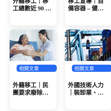
外籍移工｜移
移工宣導｜自
工總數近 90 萬
備容器 – 健康
製造業破 50 萬
愛地球-多國語
人 AI 產業鏈領
頭 金屬、機械
傳產回溫
相關文章
相關文章
外籍移工｜民
外國技術人力
團要求廢除家
｜裝卸業、集
看移工遞補等
散站外技人力
待期 勞動部攜
說明會 業者反