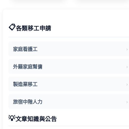
手衛福部 減輕
映盼技術資格
家庭照顧負擔
更詳細明確
📋
各類移工申請
家庭看護工
外籍家庭幫傭
製造業移工
旅宿中階人力
💡
文章知識與公告