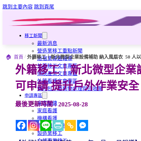
跳到主要內容
跳到頁尾
移工新聞
最新消息
營造業移工重點新聞
/
🏠
首頁
外籍移工｜新北微型企業設備補助 納入風扇衣 50 人
旅宿業專題報導
外籍移工文章專區
外籍移工｜新北微型企業設
傳統產業文章專區
外籍看護文章專區
可申請 提升戶外作業安全
懶人包｜廢棄物處理與回收業
申請專區
家庭幫傭
最後更新時間 : 2025-08-28
家庭看護
機構看護
資源回收業移工
製造業移工
白領專業移工