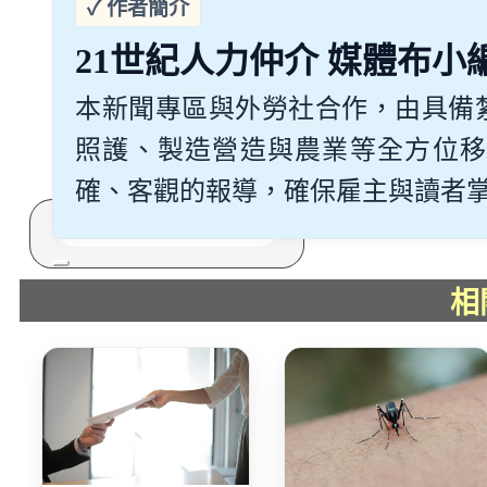
多元免評
常見問題
21世紀人力仲介 媒體布小
關於我們
服務據點
本新聞專區與外勞社合作，由具備
案例分享
歷年評鑑成績
照護、製造營造與農業等全方位移
失聯協尋
確、客觀的報導，確保雇主與讀者掌握最
搜
尋
相