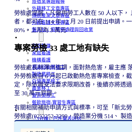
旅宿業專題報導
外籍移工文章專區
勞檢處提醒，凡僱用勞工人數在 50 人以下
傳統產業文章專區
者，都可在 114 年 12 月 20 日前提出
外籍看護文章專區
80%，上限為 3 萬元。
懶人包｜廢棄物處理與回收業
申請專區
家庭幫傭
專案勞檢 33 處工地有缺失
家庭看護
機構看護
勞檢處長林澤州強調，面對熱危害，雇主應 落
資源回收業移工
製造業移工
外勞檢處自 6 月起已啟動熱危害專案檢查，截
白領專業移工
定，除依職安法要求限期改善，後續亦將透過
農業移工
至 30 萬元罰鍰。
營造業移工
餐飲旅宿-實習生專區
有關相關補助申請方式與標準，可至「新北勞
巴氏量表
勞檢處(02)2252-3299，營造業分機 514、 
「3分鐘」巴氏量表評估
巴氏量表是什麼?