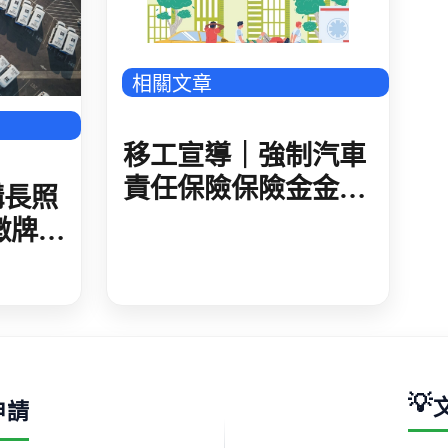
543_廣告_封底_4
相關文章
移工宣導｜強制汽車
責任保險保險金金額
構長照
提高至300萬元-多國
徵牌照
語
💡
申請