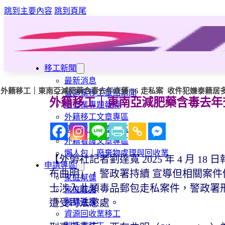
跳到主要內容
跳到頁尾
移工新聞
最新消息
外籍移工｜東南亞減肥藥含毒去年查獲 36 走私案 收件犯嫌泰籍居多
營造業移工重點新聞
外籍移工｜東南亞減肥藥含毒去年查獲
旅宿業專題報導
外籍移工文章專區
傳統產業文章專區
外籍看護文章專區
懶人包｜廢棄物處理與回收業
【外勞社記者劉達寬 2025 年 4 月 
申請專區
布曲明」，警政署持續 宣導但相關案
家庭幫傭
士涉入此類毒品郵包走私案件，警政署
家庭看護
機構看護
遭受司法懲處。
資源回收業移工