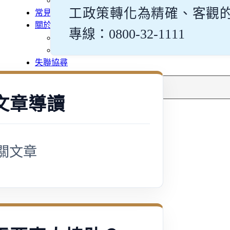
多元免評
工政策轉化為精確、客觀
常見問題
關於我們
專線：0800-32-1111
案例分享
A級人力仲介廣告
失聯協尋
搜
尋
文章導讀
關文章