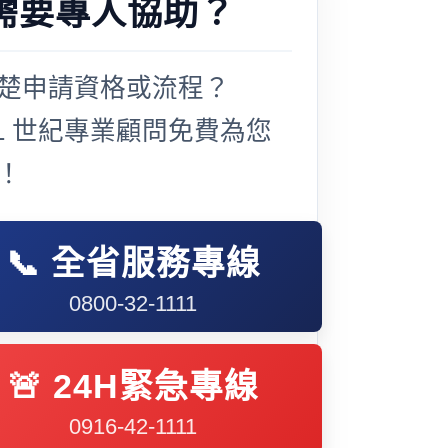
需要專人協助？
楚申請資格或流程？
21 世紀專業顧問免費為您
！
📞 全省服務專線
0800-32-1111
🚨 24H緊急專線
0916-42-1111