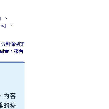
」、
tox」、
害防制條例第
下罰金。來台
，內容
雜的移