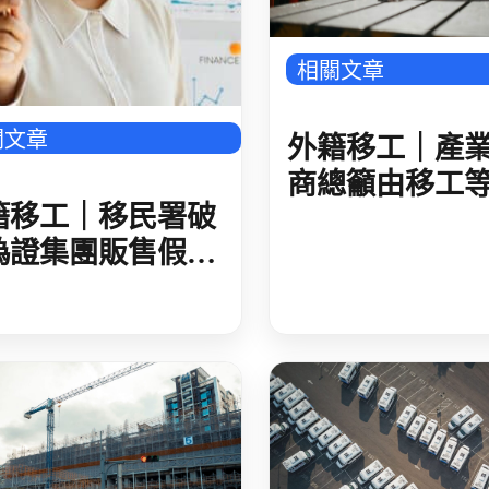
相關文章
關文章
外籍移工｜產
商總籲由移工
籍移工｜移民署破
推進
偽證集團販售假居
 初估逾 60 人藉
證件在臺非法工作