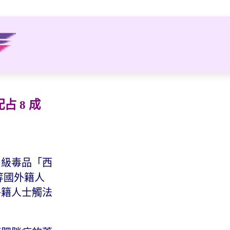
 8 成
4 級毒品「西
等國外籍人
外籍人士觸法