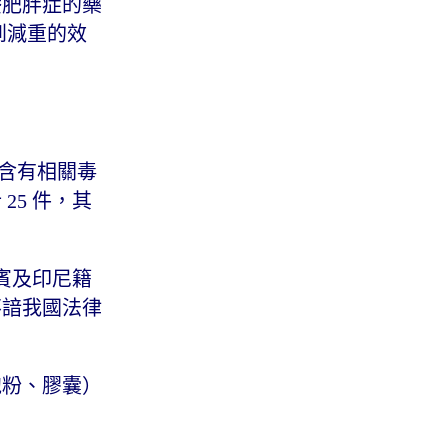
療肥胖症的藥
到減重的效
似含有相關毒
5 件，其
律賓及印尼籍
不諳我國法律
泡粉、膠囊）