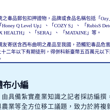
之毒品郵包扣押證物，品牌或食品名稱包括「Ozy
ney Q Level Up」、「COZY S」、 「RubisS De
X HEALTH」、「SERA」、 「MATAINE」等。
親友寄送含西布曲明之產品至我國，恐觸犯毒品危
年以上十二年以下有期徒刑，得併科新臺幣五百萬元以
。
體布小編
，由具備紮實產業知識之記者採訪編撰
與農業等全方位移工議題，致力於將複