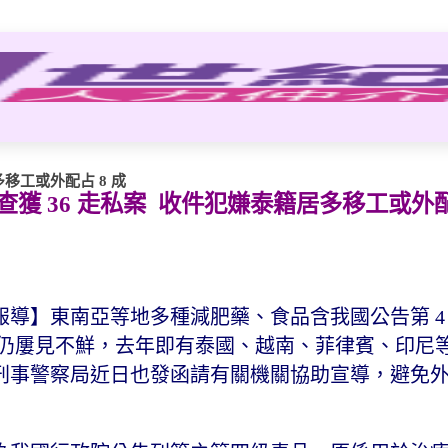
移工或外配占 8 成
 36 走私案 收件犯嫌泰籍居多移工或外配占
18 日報導】東南亞等地多種減肥藥、食品含我國公告第 
件仍屢見不鮮，去年即有泰國、越南、菲律賓、印尼
刑事警察局近日也發函請有關機關協助宣導，避免