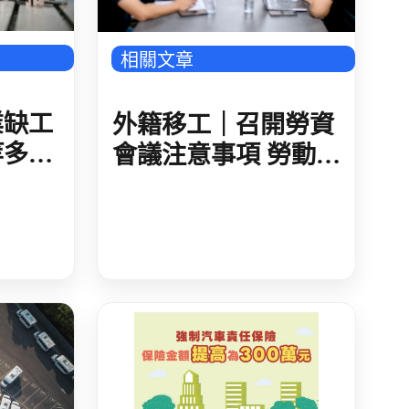
相關文章
業缺工
外籍移工｜召開勞資
等多方
會議注意事項 勞動部
修正 視訊會議用本
名 勞資代表不得委託
代理