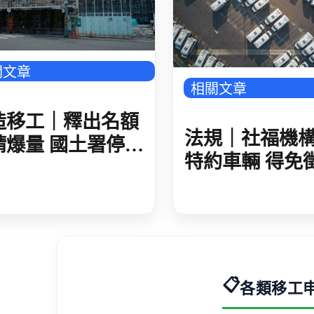
關文章
相關文章
造移工｜釋出名額
法規｜社福機
請爆量 國土署停止
特約車輛 得免
理 估人力需求 再
稅
一般營造移工增額
📋
各類移工