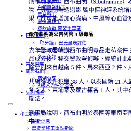
製造業移工
刑事局表示，西布曲明（Sibutram
白領專業移工
物，其機制為透過影 響中樞神經系統
農業移工
果，惟可能增加心臟病、中風等心血管
營造業移工
餐飲旅宿-實習生專區
西布曲明為公告列管 4 級毒品
巴氏量表
「3分鐘」巴氏量表評估
去年警政署偵辦西布曲明毒品走私案件 
巴氏量表是什麼?
多元免評
品成分後，移交警政署偵辦。經統計此類
常見問題
餘分別來自越南 5 件、馬來西亞 2 件
關於我們
案例分享
共緝獲收件犯嫌 38 人，以泰國籍 21 
A級人力仲介廣告
各 2 人、柬埔寨及蒙古籍各 1 人，
失聯協尋
觸法。
刑事局說明，西布曲明於泰國等東南亞
移工新聞
中。
最新消息
營造業移工重點新聞