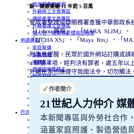
旅宿業專題報導
販、運最重關 12 年罰 5 百萬
外籍移工文章專區
傳統產業文章專區
警政署整理偵辦關務署查獲中華郵政系統
外籍看護文章專區
「Lishou 麗瘦」、「MARA SLIM」、「Ho
懶人包｜廢棄物處理與回收業
「ITCHA XS」、「Maya Rm」、「MA
申請專區
家庭幫傭
刑事局提醒，民眾於國外網站訂購或請
家庭看護
機構看護
4 條第 4 項，經判決有罪者，處五
資源回收業移工
外籍民眾也應遵守我國法令，切勿觸法
製造業移工
白領專業移工
農業移工
營造業移工
21世紀人力仲介 媒
餐飲旅宿-實習生專區
巴氏量表
本新聞專區與外勞社合作
「3分鐘」巴氏量表評估
巴氏量表是什麼?
涵蓋家庭照護、製造營造