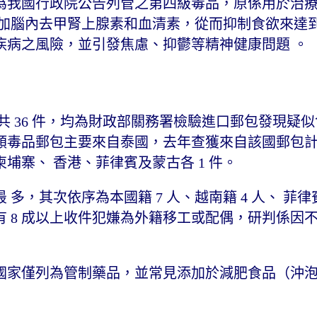
ine）為我國行政院公告列管之第四級毒品，原係用於治
增加腦內去甲腎上腺素和血清素，從而抑制食欲來達
疾病之風險，並引發焦慮、抑鬱等精神健康問題 。
共 36 件，均為財政部關務署檢驗進口郵包發現疑
毒品郵包主要來自泰國，去年查獲來自該國郵包計 2
、柬埔寨、 香港、菲律賓及蒙古各 1 件。
人最 多，其次依序為本國籍 7 人、越南籍 4 人、 菲
其中有 8 成以上收件犯嫌為外籍移工或配偶，研判係因
國家僅列為管制藥品，並常見添加於減肥食品（沖