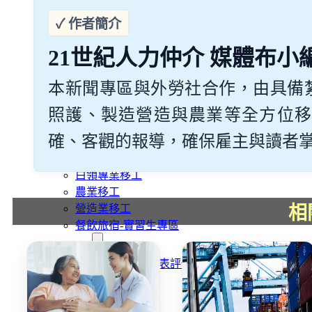
外籍移工文章專區
傳統產業文章專區
外籍看護文章專區
21世紀人力仲介 媒體布小
懶人包｜廢棄物處理與回收業
申請專區
本新聞專區與外勞社合作，由具備
家庭幫傭
家庭看護
照護、製造營造與農業等全方位移
機構看護
確、客觀的報導，確保雇主與讀者掌握最
資源回收業移工
製造業移工
白領專業移工
農業移工
營造業移工
相
餐飲旅宿-實習生專區
巴氏量表
「3分鐘」巴氏量表評估
巴氏量表是什麼?
多元免評