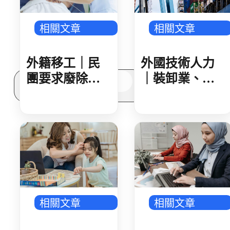
常見問題
關於我們
相關文章
相關文章
案例分享
歷年評鑑成績
失聯協尋
外籍移工｜民
外國技術人力
搜
團要求廢除家
｜裝卸業、集
尋
看移工遞補等
散站外技人力
待期 勞動部攜
說明會 業者反
手衛福部 減輕
映盼技術資格
家庭照顧負擔
更詳細明確
相關文章
相關文章