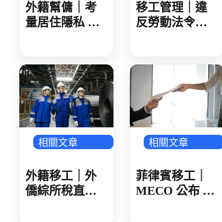
外籍幫傭｜考
移工管理｜違
量居住隱私 簡
反勞動法令雇
化外籍家庭幫
主查詢系統改
傭求才文件
版 雇主違法紀
錄無下架期限
永久公開
相關文章
相關文章
外籍移工｜外
菲律賓移工｜
僑綜所稅直撥
MECO 公布 8
退稅 第一批 8/3
月份週日服務
入帳
8/31 放假