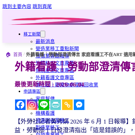
跳到主要內容
跳到頁尾
移工新聞
最新消息
營造業移工重點新聞
/
🏠
首頁
外籍看護｜勞動部澄清傳言 家庭看護工不在ART 適用
旅宿業專題報導
外籍移工文章專區
外籍看護｜勞動部澄清傳言
傳統產業文章專區
外籍看護文章專區
最後更新時間 : 2026-06-04
懶人包｜廢棄物處理與回收業
申請專區
家庭幫傭
家庭看護
機構看護
資源回收業移工
【外勞社記者黃秀娟 2026 年 6 月 1 
製造業移工
益，勞動部 1 日發澄清指出「這是錯誤的」
白領專業移工