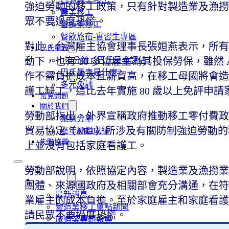
強迫勞動的移工政策，只有針對製造業及漁撈
農業移工
眾不要過度恐慌。
營造業移工
餐飲旅宿-實習生專區
對此，台灣雇主協會理事長張姮燕表示，所有
巴氏量表
動下，也有 10 多位雇主為其投保勞保，雖然
「3分鐘」巴氏量表評估
巴氏量表是什麼?
作不需負擔成本且薪資高，在移工母國將會造
多元免評
護工缺工，這比去年實施 80 歲以上免評申
常見問題
關於我們
勞動部指出，外界宣稱政府推動移工零付費政
案例分享
貿易協定（ART）所涉及有關防制強迫勞動
歷年評鑑成績
失聯協尋
上並沒有包括家庭看護工。
勞動部說明，依照協定內容，製造業及漁撈業移
移工新聞
團體、來源國政府及相關部會充分溝通，在符
最新消息
業雇主的成本負擔。至於家庭雇主和家庭看護
營造業移工重點新聞
請民眾不要過度恐慌。
旅宿業專題報導